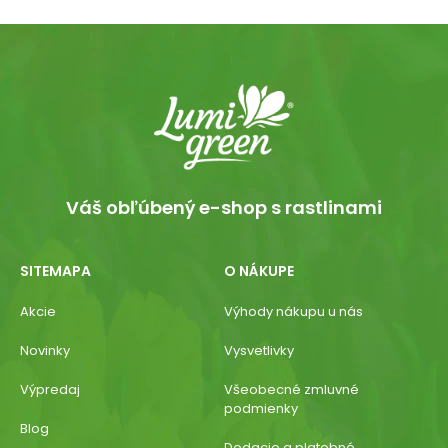
Váš obľúbený e-shop s rastlinami
SITEMAPA
O NÁKUPE
Akcie
Výhody nákupu u nás
Novinky
Vysvetlivky
Výpredaj
Všeobecné zmluvné
podmienky
Blog
Dodacie a platobné