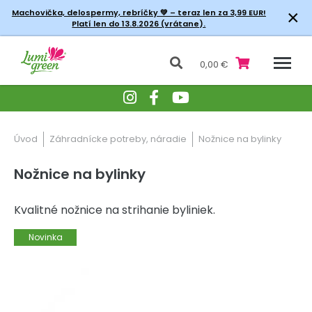
×
Machovička, delospermy, rebríčky
💚 – teraz len za 3,99 EUR!
Platí len do 13.8.2026 (vrátane).
0,00 €
Úvod
Záhradnícke potreby, náradie
Nožnice na bylinky
Nožnice na bylinky
Kvalitné nožnice na strihanie byliniek.
Novinka