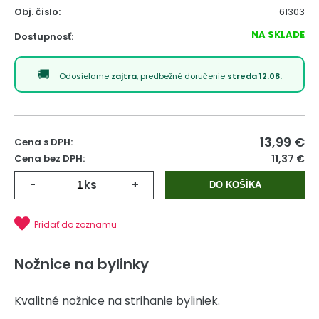
Obj. čislo:
61303
NA SKLADE
Dostupnosť:
Odosielame
zajtra
, predbežné doručenie
streda 12.08.
13,99
€
Cena s DPH:
Cena bez DPH:
11,37 €
-
ks
+
DO KOŠÍKA
Pridať do zoznamu
Nožnice na bylinky
Kvalitné nožnice na strihanie byliniek.