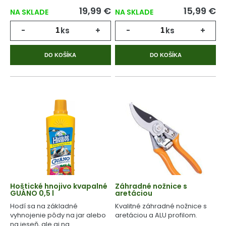
vegetačného cyklu.
19,99 €
15,99 €
NA SKLADE
NA SKLADE
-
ks
+
-
ks
+
DO KOŠÍKA
DO KOŠÍKA
Hoštické hnojivo kvapalné
Záhradné nožnice s
GUÁNO 0,5 l
aretáciou
Hodí sa na základné
Kvalitné záhradné nožnice s
vyhnojenie pôdy na jar alebo
aretáciou a ALU profilom.
na jeseň, ale aj na