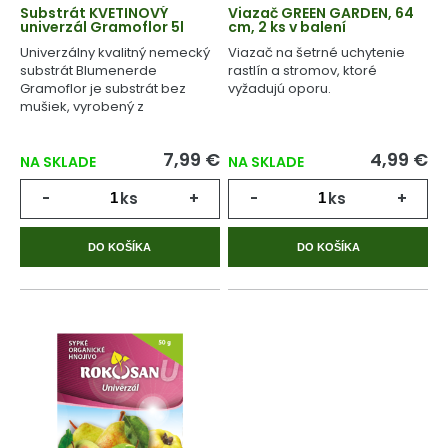
Substrát KVETINOVÝ
Viazač GREEN GARDEN, 64
univerzál Gramoflor 5l
cm, 2 ks v balení
Univerzálny kvalitný nemecký
Viazač na šetrné uchytenie
substrát Blumenerde
rastlín a stromov, ktoré
Gramoflor je substrát bez
vyžadujú oporu.
mušiek, vyrobený z
geologicky starej rašeliny.
7,99 €
4,99 €
NA SKLADE
NA SKLADE
-
ks
+
-
ks
+
DO KOŠÍKA
DO KOŠÍKA