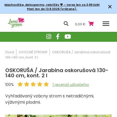
×
Machovička, delospermy, rebríčky
💚 – teraz len za 3,99 EUR!
Platí len do 13.8.2026 (vrátane).
0,00 €
Úvod
OVOCNÉ STROMY
OSKORUŠA / Jarabina oskorušová
130-140 cm, kont. 2 l
OSKORUŠA / Jarabina oskorušová 130-
140 cm, kont. 2 l
100%
1
recenzií užívateľov
Vyhľadávaný vzácny strom s netradičnými,
výživnými plodmi.