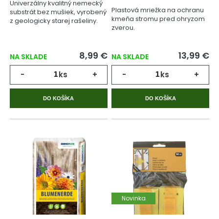
Univerzálny kvalitný nemecký
Plastová mriežka na ochranu
substrát bez mušiek, vyrobený
kmeňa stromu pred ohryzom
z geologicky starej rašeliny.
zverou.
8,99 €
13,99 €
NA SKLADE
NA SKLADE
-
ks
+
-
ks
+
DO KOŠÍKA
DO KOŠÍKA
Novinka