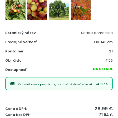
Botanický názov
Sorbus domestica
Predajná veľkosť
130-140 cm
Kontajner
2 l
Obj. čislo:
4106
NA SKLADE
Dostupnosť:
Odosielame
v pondelok
, predbežné doručenie
utorok 11.08.
26,99
€
Cena s DPH:
Cena bez DPH:
21,94 €