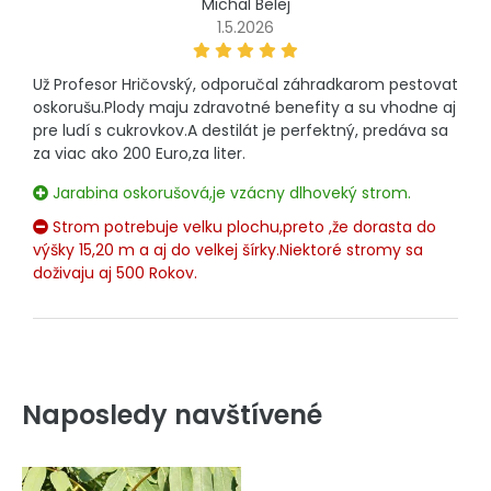
Michal Belej
1.5.2026
Už Profesor Hričovský, odporučal záhradkarom pestovat
oskorušu.Plody maju zdravotné benefity a su vhodne aj
pre ludí s cukrovkov.A destilát je perfektný, predáva sa
za viac ako 200 Euro,za liter.
Jarabina oskorušová,je vzácny dlhoveký strom.
Strom potrebuje velku plochu,preto ,že dorasta do
výšky 15,20 m a aj do velkej šírky.Niektoré stromy sa
doživaju aj 500 Rokov.
Naposledy navštívené