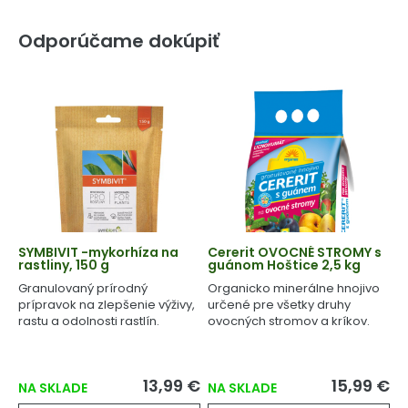
Odporúčame dokúpiť
SYMBIVIT -mykorhíza na
Cererit OVOCNÉ STROMY s
rastliny, 150 g
guánom Hoštice 2,5 kg
Granulovaný prírodný
Organicko minerálne hnojivo
prípravok na zlepšenie výživy,
určené pre všetky druhy
rastu a odolnosti rastlín.
ovocných stromov a kríkov.
13,99 €
15,99 €
NA SKLADE
NA SKLADE