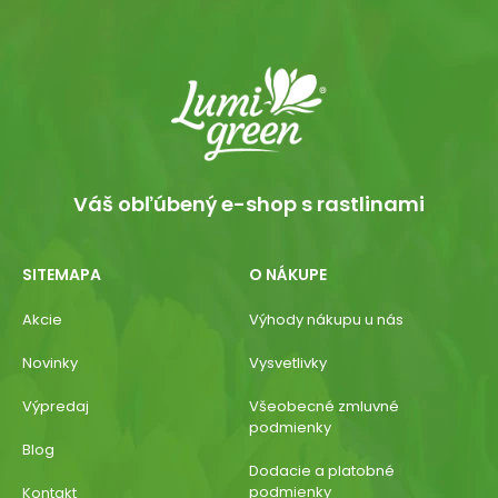
Váš obľúbený e-shop s rastlinami
SITEMAPA
O NÁKUPE
Akcie
Výhody nákupu u nás
Novinky
Vysvetlivky
Výpredaj
Všeobecné zmluvné
podmienky
Blog
Dodacie a platobné
podmienky
Kontakt