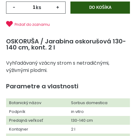
-
ks
+
DO KOŠÍKA
Pridať do zoznamu
OSKORUŠA / Jarabina oskorušová 130-
140 cm, kont. 2 l
Vyhľadávaný vzácny strom s netradičnými,
výživnými plodmi.
Parametre a vlastnosti
Botanický názov
Sorbus domestica
Podpník
in vitro
Predajná veľkosť
130-140 cm
Kontajner
2 l