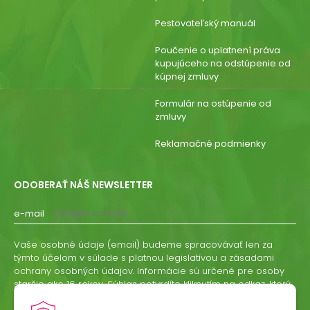
Pestovateľský manuál
Poučenie o uplatnení práva
kupujúceho na odstúpenie od
kúpnej zmluvy
Formulár na ostúpenie od
zmluvy
Reklamačné podmienky
ODOBERAŤ NÁŠ NEWSLETTER
e-mail
Vaše osobné údaje (email) budeme spracovávať len za
týmto účelom v súlade s platnou legislatívou a zásadami
ochrany osobných údajov. Informácie sú určené pre osoby
staršie ako 16 rokov. Súhlas potvrdíte kliknutím na odkaz, ktorý
vám pošleme na váš email. Súhlas môžete kedykoľvek