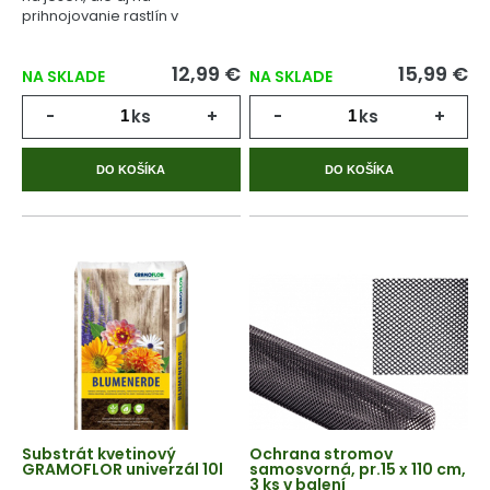
prihnojovanie rastlín v
priebehu celého
vegetačného cyklu.
12,99 €
15,99 €
NA SKLADE
NA SKLADE
-
ks
+
-
ks
+
DO KOŠÍKA
DO KOŠÍKA
Substrát kvetinový
Ochrana stromov
GRAMOFLOR univerzál 10l
samosvorná, pr.15 x 110 cm,
3 ks v balení