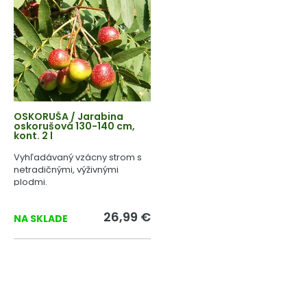
OSKORUŠA / Jarabina
oskorušová 130-140 cm,
kont. 2 l
Vyhľadávaný vzácny strom s
netradičnými, výživnými
plodmi.
26,99 €
NA SKLADE