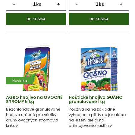
-
ks
+
-
ks
+
DO KOŠÍKA
DO KOŠÍKA
Novinka
AGRO hnojivo na OVOCNÉ
Hoštické hnojivo GUÁNO
STROMY 5 kg
granulované 1kg
Bezchloridové granulované
Používa sa na základné
hnojivo určené pre všetky
vyhnojenie pôdy na jar alebo
druhy ovocných stromov a
na jeseň, ale aj na
kríkov.
prihnojovanie rastlín v
priebehu celého