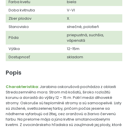
Farba kvetu
biela
Doba kvitnutia
V-VI
Zber plodov
X.
Stanovisko
slnečné, polotieň
priepustná, suchšia,
Pôda
vápenatá
Výška
12-15m
Dostupnosť
skladom
Popis
Charakteristika:
Jarabina oskorušová pochádza z oblasti
Stredozemného mora. Strom má košatú, široko rozložitú
korunu a dorastá do výšky 12 – 15 m. Patrí medzi dlhoveké
stromy. Oskoruše sú teplomilné stromy a sú samoopelivé. Listy
sú zložené, svetlozelenej farby, pričom počas jesene sa
nádherne vyfarbujú od žltej, cez oranžovú a žiarivo červenú
farbu. Na prelome mája a júna kvitne smotanovobielymi
kvetmi. Z ovocinárskeho hľadiska sú zaujímavé jej plody, ktoré