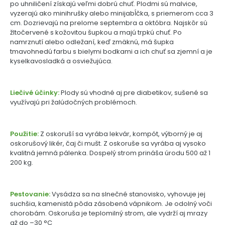
po uhniličení získajú veľmi dobrú chuť. Plodmi sú malvice,
vyzerajú ako minihrušky alebo minijabĺčka, s priemerom cca 3
cm. Dozrievajú na prelome septembra a októbra. Najskôr sú
žltočervené s kožovitou šupkou a majú trpkú chuť. Po
namrznutí alebo odležaní, keď zmäknú, má šupka
tmavohnedú farbu s bielymi bodkami a ich chuť sa zjemní a je
kyselkavosladká a osviežujúca.
Liečivé účinky:
Plody sú vhodné aj pre diabetikov, sušené sa
využívajú pri žalúdočných problémoch.
Použitie:
Z oskoruší sa vyrába lekvár, kompót, výborný je aj
oskorušový likér, čaj či mušt. Z oskoruše sa vyrába aj vysoko
kvalitná jemná pálenka. Dospelý strom prináša úrodu 500 až 1
200 kg.
Pestovanie:
Vysádza sa na slnečné stanovisko, vyhovuje jej
suchšia, kamenistá pôda zásobená vápnikom. Je odolný voči
chorobám. Oskoruša je teplomilný strom, ale vydrží aj mrazy
až do –30 °C