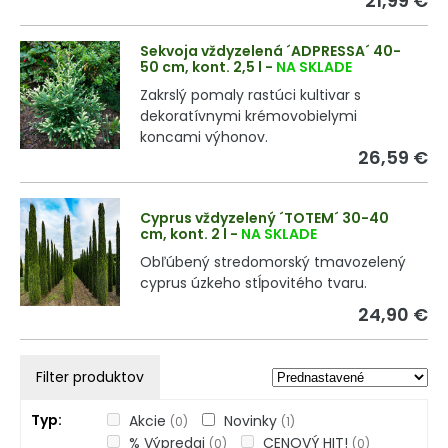
21,99 €
Sekvoja vždyzelená ´ADPRESSA´ 40-
50 cm, kont. 2,5 l
-
NA SKLADE
Zakrslý pomaly rastúci kultivar s
dekoratívnymi krémovobielymi
koncami výhonov.
26,59 €
Cyprus vždyzelený ´TOTEM´ 30-40
cm, kont. 2 l
-
NA SKLADE
Obľúbený stredomorský tmavozelený
cyprus úzkeho stĺpovitého tvaru.
24,90 €
Filter produktov
Typ
Akcie
Novinky
(0)
(1)
% Výpredaj
CENOVÝ HIT!
(0)
(0)