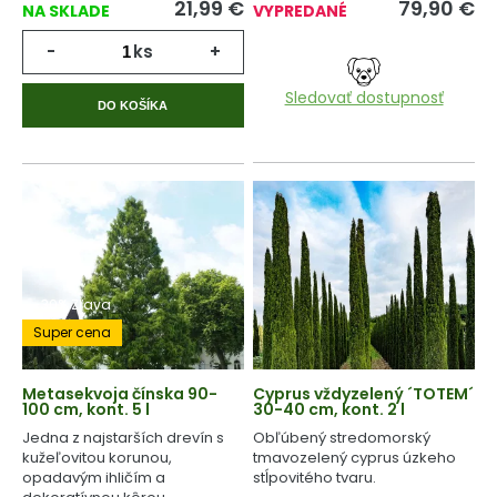
21,99
€
79,90
€
NA SKLADE
VYPREDANÉ
-
ks
+
Sledovať dostupnosť
DO KOŠÍKA
-30% Zľava
Super cena
Metasekvoja čínska 90-
Cyprus vždyzelený ´TOTEM´
100 cm, kont. 5 l
30-40 cm, kont. 2 l
Jedna z najstarších drevín s
Obľúbený stredomorský
kužeľovitou korunou,
tmavozelený cyprus úzkeho
opadavým ihličím a
stĺpovitého tvaru.