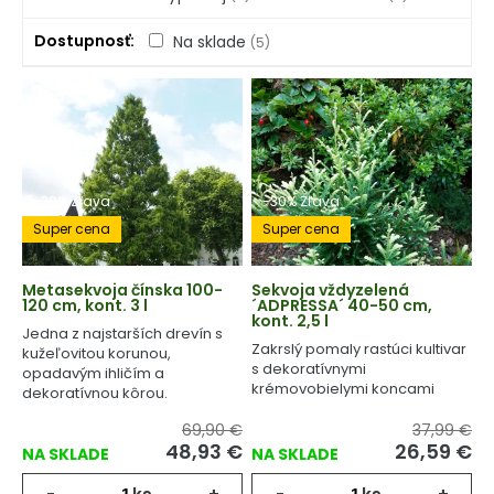
Dostupnosť
Na sklade
(5)
-30% Zľava
-30% Zľava
Super cena
Super cena
Metasekvoja čínska 100-
Sekvoja vždyzelená
120 cm, kont. 3 l
´ADPRESSA´ 40-50 cm,
kont. 2,5 l
Jedna z najstarších drevín s
Zakrslý pomaly rastúci kultivar
kužeľovitou korunou,
s dekoratívnymi
opadavým ihličím a
krémovobielymi koncami
dekoratívnou kôrou.
výhonov.
69,90 €
37,99 €
48,93
€
26,59
€
NA SKLADE
NA SKLADE