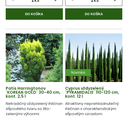
-
ks
+
-
ks
+
DO KOŠÍKA
DO KOŠÍKA
Novinka
Patis Harringtonov
Cyprus vždyzelený
´KOREAN GOLD´ 30-40 cm,
´PYRAMIDALIS´ 110-120 cm,
kont. 2,5 l
kont. 12 l
Netradičný vždyzelený ihličnan
Atraktívny neprehliadnuteľný
stĺpovitého tvaru so žlto-
ihličnan s charakteristickým
zelenými výhonmi.
stĺpovitým vzrastom.