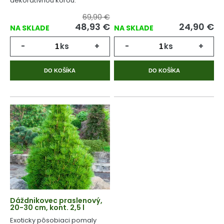
dekoratívnou kôrou.
69,90 €
48,93
€
24,90
€
NA SKLADE
NA SKLADE
-
ks
+
-
ks
+
DO KOŠÍKA
DO KOŠÍKA
Dáždnikovec praslenový,
20-30 cm, kont. 2,5 l
Exoticky pôsobiaci pomaly