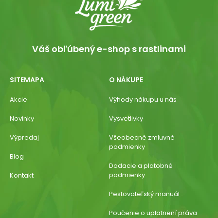
Váš obľúbený e-shop s rastlinami
SITEMAPA
O NÁKUPE
Akcie
Výhody nákupu u nás
Novinky
Vysvetlivky
Výpredaj
Všeobecné zmluvné
podmienky
Blog
Dodacie a platobné
podmienky
Kontakt
Pestovateľský manuál
Poučenie o uplatnení práva