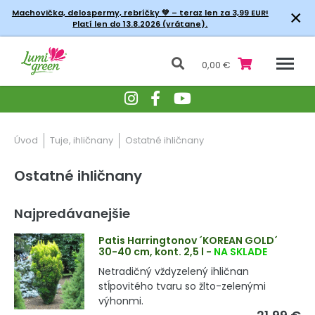
×
Machovička, delospermy, rebríčky
💚 – teraz len za 3,99 EUR!
Platí len do 13.8.2026 (vrátane).
0,00 €
Úvod
Tuje, ihličnany
Ostatné ihličnany
Ostatné ihličnany
Najpredávanejšie
Patis Harringtonov ´KOREAN GOLD´
30-40 cm, kont. 2,5 l
-
NA SKLADE
Netradičný vždyzelený ihličnan
stĺpovitého tvaru so žlto-zelenými
výhonmi.