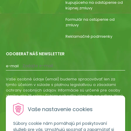
kupujúceho na odstúpenie od
kúpnej zmluvy
Formulár na ostúpenie od
zmluvy
Reklamačné podmienky
ODOBERAŤ NÁŠ NEWSLETTER
e-mail
Vaše osobné údaje (email) budeme spracovávať len za
týmto účelom v súlade s platnou legislatívou a zásadami
ochrany osobných údajov. Informácie sú určené pre osoby
staršie ako 16 rokov. Súhlas potvrdíte kliknutím na odkaz, ktorý
vám pošleme na váš email. Súhlas môžete kedykoľvek
odvolať písomne, emailom alebo kliknutím na odkaz z
Vaše nastavenie cookies
ktoréhokoľvek informačného emailu.
Súbory cookie nám pomáhajú pri poskytovaní
ODOBERAŤ
služieb pre vás. Umožňujú spoznať a zapamätať si