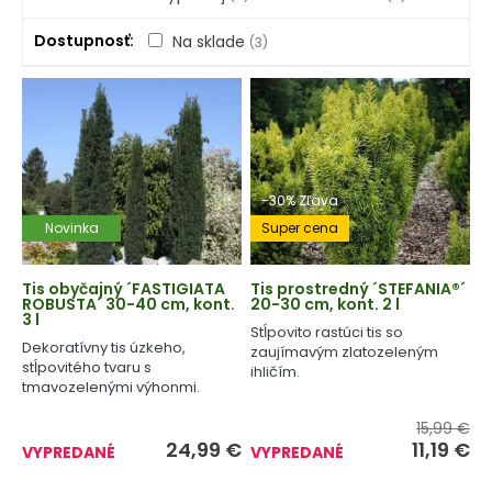
Dostupnosť
Na sklade
(3)
-30% Zľava
Novinka
Super cena
Tis obyčajný ´FASTIGIATA
Tis prostredný ´STEFANIA®´
ROBUSTA´ 30-40 cm, kont.
20-30 cm, kont. 2 l
3 l
Stĺpovito rastúci tis so
Dekoratívny tis úzkeho,
zaujímavým zlatozeleným
stĺpovitého tvaru s
ihličím.
tmavozelenými výhonmi.
15,99 €
24,99
€
11,19
€
VYPREDANÉ
VYPREDANÉ