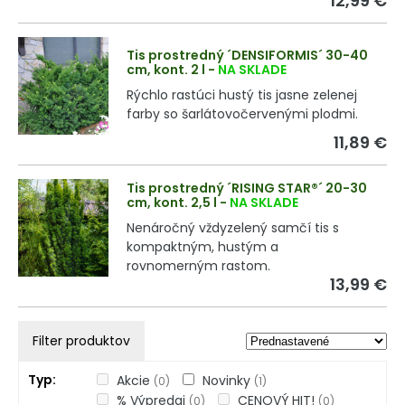
12,99 €
Tis prostredný ´DENSIFORMIS´ 30-40
cm, kont. 2 l
-
NA SKLADE
Rýchlo rastúci hustý tis jasne zelenej
farby so šarlátovočervenými plodmi.
11,89 €
Tis prostredný ´RISING STAR®´ 20-30
cm, kont. 2,5 l
-
NA SKLADE
Nenáročný vždyzelený samčí tis s
kompaktným, hustým a
rovnomerným rastom.
13,99 €
Filter produktov
Typ
Akcie
Novinky
(0)
(1)
% Výpredaj
CENOVÝ HIT!
(0)
(0)