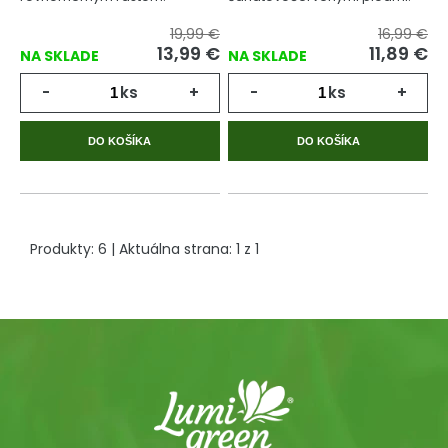
19,99 €
16,99 €
13,99
€
11,89
€
NA SKLADE
NA SKLADE
-
ks
+
-
ks
+
DO KOŠÍKA
DO KOŠÍKA
Produkty:
6
| Aktuálna strana:
1
z
1