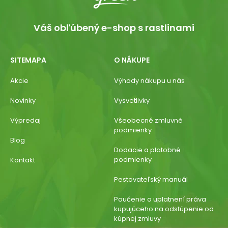
Váš obľúbený e-shop s rastlinami
SITEMAPA
O NÁKUPE
Akcie
Výhody nákupu u nás
Novinky
Vysvetlivky
Výpredaj
Všeobecné zmluvné
podmienky
Blog
Dodacie a platobné
podmienky
Kontakt
Pestovateľský manuál
Poučenie o uplatnení práva
kupujúceho na odstúpenie od
kúpnej zmluvy