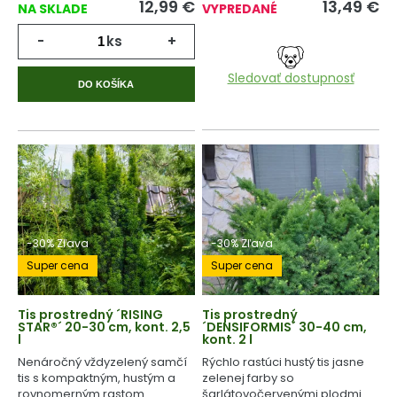
12,99
€
13,49
€
NA SKLADE
VYPREDANÉ
-
ks
+
Sledovať dostupnosť
DO KOŠÍKA
-30% Zľava
-30% Zľava
Super cena
Super cena
Tis prostredný ´RISING
Tis prostredný
STAR®´ 20-30 cm, kont. 2,5
´DENSIFORMIS´ 30-40 cm,
l
kont. 2 l
Nenáročný vždyzelený samčí
Rýchlo rastúci hustý tis jasne
tis s kompaktným, hustým a
zelenej farby so
rovnomerným rastom.
šarlátovočervenými plodmi.