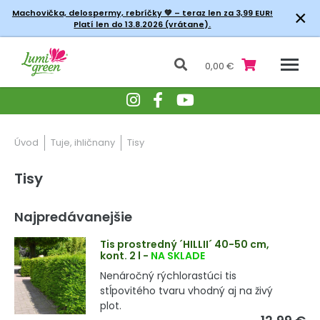
×
Machovička, delospermy, rebríčky
💚 – teraz len za 3,99 EUR!
Platí len do 13.8.2026 (vrátane).
0,00 €
Úvod
Tuje, ihličnany
Tisy
Tisy
Najpredávanejšie
Tis prostredný ´HILLII´ 40-50 cm,
kont. 2 l
-
NA SKLADE
Nenáročný rýchlorastúci tis
stĺpovitého tvaru vhodný aj na živý
plot.