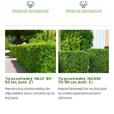
Sledovať dostupnosť
Sledovať dostupnosť
Tis prostredný ´HILLII´ 40-
Tis prostredný ´HICKSII´
50 cm, kont. 2 l
70-80 cm, kont. 2 l
Nenáročný rýchlorastúci tis
Najobľúbenejší tis na živý plot
stĺpovitého tvaru vhodný aj na
so svetlozelenými jarnými
živý plot.
výhonmi.