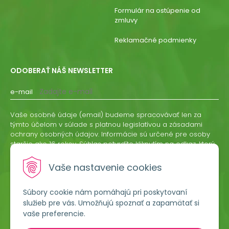
Formulár na ostúpenie od
zmluvy
Reklamačné podmienky
ODOBERAŤ NÁŠ NEWSLETTER
e-mail
Vaše osobné údaje (email) budeme spracovávať len za
týmto účelom v súlade s platnou legislatívou a zásadami
ochrany osobných údajov. Informácie sú určené pre osoby
staršie ako 16 rokov. Súhlas potvrdíte kliknutím na odkaz, ktorý
vám pošleme na váš email. Súhlas môžete kedykoľvek
odvolať písomne, emailom alebo kliknutím na odkaz z
Vaše nastavenie cookies
ktoréhokoľvek informačného emailu.
Súbory cookie nám pomáhajú pri poskytovaní
ODOBERAŤ
služieb pre vás. Umožňujú spoznať a zapamätať si
vaše preferencie.