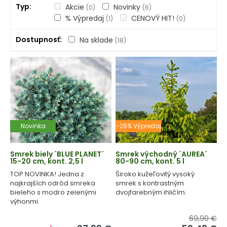
Typ
Akcie
Novinky
(0)
(6)
% Výpredaj
CENOVÝ HIT!
(1)
(0)
Dostupnosť
Na sklade
(18)
Novinka
-25% Výpredaj
Smrek biely ´BLUE PLANET´
Smrek východný ´AUREA´
15-20 cm, kont. 2,5 l
80-90 cm, kont. 5 l
TOP NOVINKA! Jedna z
Široko kužeľovitý vysoký
najkrajších odrôd smreka
smrek s kontrastným
bieleho s modro zelenými
dvojfarebným ihličím.
výhonmi.
69,90 €