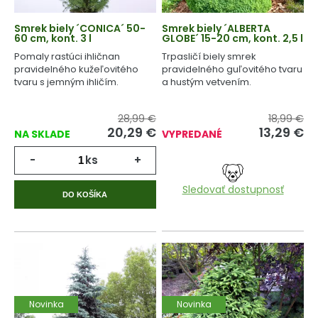
Smrek biely ´CONICA´ 50-
Smrek biely ´ALBERTA
60 cm, kont. 3 l
GLOBE´ 15-20 cm, kont. 2,5 l
Pomaly rastúci ihličnan
Trpasličí biely smrek
pravidelného kužeľovitého
pravidelného guľovitého tvaru
tvaru s jemným ihličím.
a hustým vetvením.
28,99 €
18,99 €
20,29
€
13,29
€
NA SKLADE
VYPREDANÉ
-
ks
+
Sledovať dostupnosť
DO KOŠÍKA
Novinka
Novinka