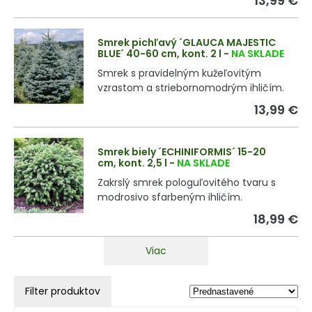
13,99 €
Smrek pichľavý ´GLAUCA MAJESTIC
BLUE´ 40-60 cm, kont. 2 l
-
NA SKLADE
Smrek s pravidelným kužeľovitým
vzrastom a striebornomodrým ihličím.
13,99 €
Smrek biely ´ECHINIFORMIS´ 15-20
cm, kont. 2,5 l
-
NA SKLADE
Zakrslý smrek pologuľovitého tvaru s
modrosivo sfarbeným ihličím.
18,99 €
Viac
Filter produktov