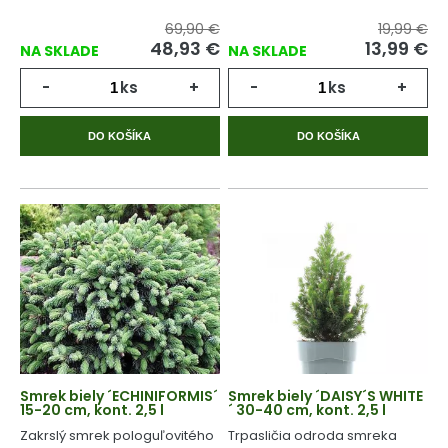
69,90 €
19,99 €
48,93
€
13,99
€
NA SKLADE
NA SKLADE
-
ks
+
-
ks
+
DO KOŠÍKA
DO KOŠÍKA
Smrek biely ´ECHINIFORMIS´
Smrek biely ´DAISY´S WHITE
15-20 cm, kont. 2,5 l
´ 30-40 cm, kont. 2,5 l
Zakrslý smrek pologuľovitého
Trpasličia odroda smreka