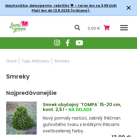
×
Machovička, delospermy, rebríčky
💚 – teraz len za 3,99 EUR!
Platí len do 13.8.2026 (vrátane).
0,00 €
Úvod
Tuje, ihličnany
Smreky
Smreky
Najpredávanejšie
Smrek obyčajný ´TOMPA´ 15-20 cm,
kont. 2,5 l
-
NA SKLADE
Nový pomaly rastúci, zakrslý ihličnan
guľovitého tvaru s krátkymi ihlicami
svetlozelenej farby.