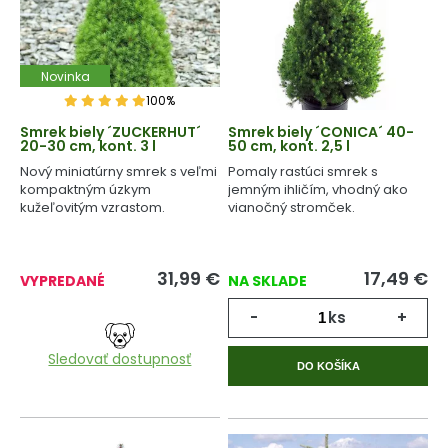
Novinka
100%
Smrek biely ´ZUCKERHUT´
Smrek biely ´CONICA´ 40-
20-30 cm, kont. 3 l
50 cm, kont. 2,5 l
Nový miniatúrny smrek s veľmi
Pomaly rastúci smrek s
kompaktným úzkym
jemným ihličím, vhodný ako
kužeľovitým vzrastom.
vianočný stromček.
31,99
€
17,49
€
VYPREDANÉ
NA SKLADE
-
ks
+
Sledovať dostupnosť
DO KOŠÍKA