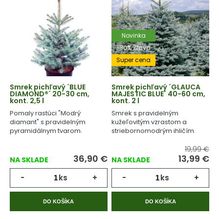
Novinka
-30% Zľava
Super cena
Smrek pichľavý ´BLUE
Smrek pichľavý ´GLAUCA
DIAMOND®´ 20-30 cm,
MAJESTIC BLUE´ 40-60 cm,
kont. 2,5 l
kont. 2 l
Pomaly rastúci "Modrý
Smrek s pravidelným
diamant" s pravidelným
kužeľovitým vzrastom a
pyramidálnym tvarom.
striebornomodrým ihličím.
19,99 €
36,90
€
13,99
€
NA SKLADE
NA SKLADE
-
ks
+
-
ks
+
DO KOŠÍKA
DO KOŠÍKA