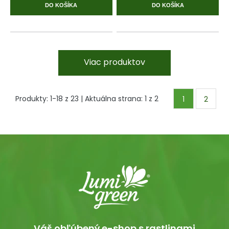
DO KOŠÍKA
DO KOŠÍKA
Viac produktov
Produkty:
1
-
18
z
23
| Aktuálna strana:
1
z
2
1
2
Váš obľúbený e-shop s rastlinami