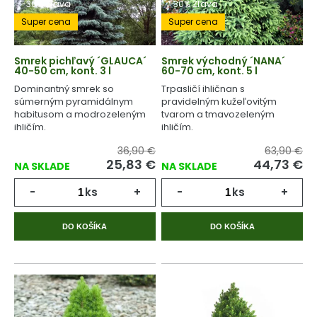
-30% Zľava
-30% Zľava
Super cena
Super cena
Smrek pichľavý ´GLAUCA´
Smrek východný ´NANA´
40-50 cm, kont. 3 l
60-70 cm, kont. 5 l
Dominantný smrek so
Trpasličí ihličnan s
súmerným pyramidálnym
pravidelným kužeľovitým
habitusom a modrozeleným
tvarom a tmavozeleným
ihličím.
ihličím.
36,90 €
63,90 €
25,83
€
44,73
€
NA SKLADE
NA SKLADE
-
ks
+
-
ks
+
DO KOŠÍKA
DO KOŠÍKA