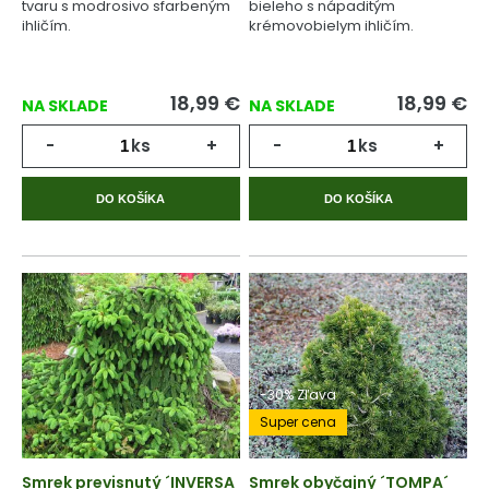
tvaru s modrosivo sfarbeným
bieleho s nápaditým
ihličím.
krémovobielym ihličím.
18,99
€
18,99
€
NA SKLADE
NA SKLADE
-
ks
+
-
ks
+
DO KOŠÍKA
DO KOŠÍKA
-30% Zľava
Super cena
Smrek previsnutý ´INVERSA
Smrek obyčajný ´TOMPA´