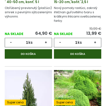
´ 40-50 cm, kont. 5 l
15-20 cm, kont. 2,5 l
Obľúbený previsnutý (plačúci)
Nový pomaly rastúci, zakrslý
smrek s pevnými sýtozelenými
ihličnan guľovitého tvaru s
výhonmi.
krátkymi ihlicami svetlozelenej
farby.
19,99 €
64,90
€
13,99
€
NA SKLADE
NA SKLADE
-
ks
+
-
ks
+
DO KOŠÍKA
DO KOŠÍKA
-30% Zľava
-30% Zľava
Super cena
Super cena