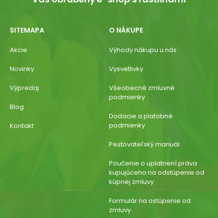
SITEMAPA
O NÁKUPE
Akcie
Výhody nákupu u nás
Novinky
Vysvetlivky
Výpredaj
Všeobecné zmluvné
podmienky
Blog
Dodacie a platobné
podmienky
Kontakt
Pestovateľský manuál
Poučenie o uplatnení práva
kupujúceho na odstúpenie od
kúpnej zmluvy
Formulár na ostúpenie od
zmluvy