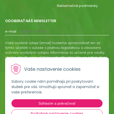
Reklamačné podmienky
ODOBERAŤ NÁŠ NEWSLETTER
e-mail
Vaše osobné údaje (email) budeme spracovávať len za
týmto účelom v súlade s platnou legislatívou a zásadami
ochrany osobných údajov. Informácie sú určené pre osoby
staršie ako 16 rokov. Súhlas potvrdíte kliknutím na odkaz, ktorý
vám pošleme na váš email. Súhlas môžete kedykoľvek
odvolať písomne, emailom alebo kliknutím na odkaz z
Vaše nastavenie cookies
ktoréhokoľvek informačného emailu.
Súbory cookie nám pomáhajú pri poskytovaní
ODOBERAŤ
služieb pre vás. Umožňujú spoznať a zapamätať si
vaše preferencie.
Lumigreen, s.r.o.
Súhlasím a pokračovať
Hradská 535
966 54 Tekovské Nemce
Podrobné nastavenie cookies