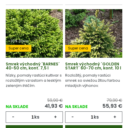
-30% Zľava
-30% Zľava
Super cena
Super cena
Smrek východný ´BARNES´
Smrek východný ´GOLDEN
40-50 cm, kont. 7,5 l
START´ 60-70 cm, kont. 10 l
Nízky, pomaly rastúci kultivar s
Rozložitý, pomaly rastúci
rozložitým vzrastom a lesklým
smrek so sviežou žltou farbou
zeleným ihličím.
mladých výhonov.
59,90 €
79,90 €
41,93
€
55,93
€
NA SKLADE
NA SKLADE
-
ks
+
-
ks
+