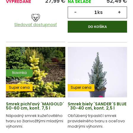
27,99
€
52,49
€
VYPREDANÉ
NA SKLADE
-
ks
+
Sledovať dostupnosť
DO KOŠÍKA
Novinka
-30% Zľava
-30% Zľava
Super cena
Super cena
Smrek pichľavý ´MAIGOLD´
Smrek biely ´SANDER´S BLUE
50-60 cm, kont. 7,5 l
´ 30-40 cm, kont. 2,5 l
Nápadný smrek kužeľovitého
Obľúbený trpasličí smrek
tvaru so žiarivožltými mladými
pravidelného tvaru s oceľovo
výhonmi.
modrými výhonmi.