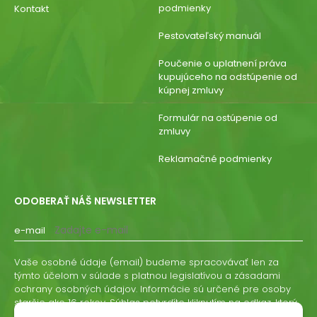
podmienky
Kontakt
Pestovateľský manuál
Poučenie o uplatnení práva
kupujúceho na odstúpenie od
kúpnej zmluvy
Formulár na ostúpenie od
zmluvy
Reklamačné podmienky
ODOBERAŤ NÁŠ NEWSLETTER
e-mail
Vaše osobné údaje (email) budeme spracovávať len za
týmto účelom v súlade s platnou legislatívou a zásadami
ochrany osobných údajov. Informácie sú určené pre osoby
staršie ako 16 rokov. Súhlas potvrdíte kliknutím na odkaz, ktorý
vám pošleme na váš email. Súhlas môžete kedykoľvek