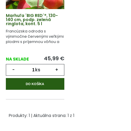
Marhuľa ´BIG RED´®, 130-
140 cm, podp. zelená
ringlota, kont. 5 l
Francúzska odroda s
výnimočne červenými veľkými
plodmi s príjemnou vôňou a
vynikajúcou chuťou.
45,99
€
NA SKLADE
-
ks
+
DO KOŠÍKA
Produkty:
1
| Aktuálna strana:
1
z
1