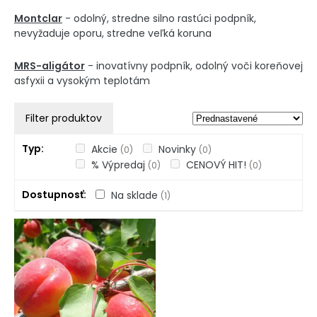
Montclar
- odolný, stredne silno rastúci podpník,
nevyžaduje oporu, stredne veľká koruna
MRS-aligátor
- inovatívny podpník, odolný voči koreňovej
asfyxii a vysokým teplotám
Filter produktov
Typ
Akcie
Novinky
(0)
(0)
% Výpredaj
CENOVÝ HIT!
(0)
(0)
Dostupnosť
Na sklade
(1)