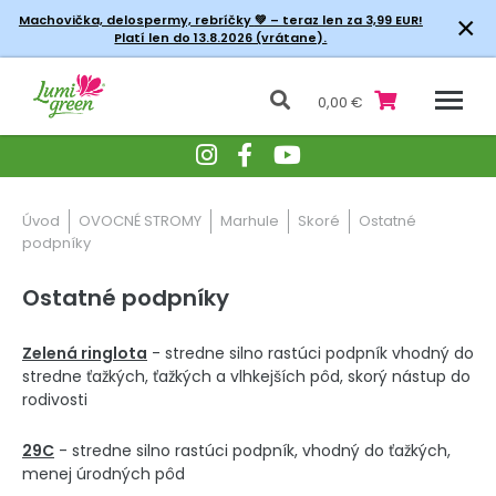
×
Machovička, delospermy, rebríčky
💚 – teraz len za 3,99 EUR!
Platí len do 13.8.2026 (vrátane).
0,00 €
Úvod
OVOCNÉ STROMY
Marhule
Skoré
Ostatné
podpníky
Ostatné podpníky
Zelená ringlota
- stredne silno rastúci podpník vhodný do
stredne ťažkých, ťažkých a vlhkejších pôd, skorý nástup do
rodivosti
29C
- stredne silno rastúci podpník, vhodný do ťažkých,
menej úrodných pôd