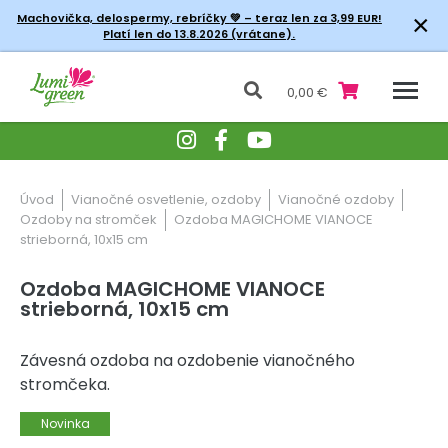
×
Machovička, delospermy, rebríčky
💚 – teraz len za 3,99 EUR!
Platí len do 13.8.2026 (vrátane).
0,00 €
Úvod
Vianočné osvetlenie, ozdoby
Vianočné ozdoby
Ozdoby na stromček
Ozdoba MAGICHOME VIANOCE
strieborná, 10x15 cm
Ozdoba MAGICHOME VIANOCE
strieborná, 10x15 cm
Závesná ozdoba na ozdobenie vianočného
stromčeka.
Novinka