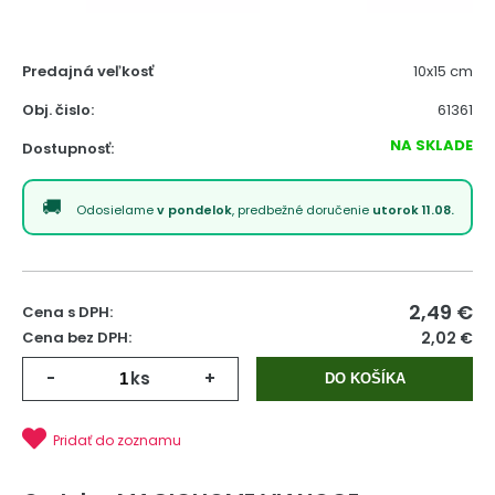
Predajná veľkosť
10x15 cm
Obj. čislo:
61361
NA SKLADE
Dostupnosť:
Odosielame
v pondelok
, predbežné doručenie
utorok 11.08.
2,49
€
Cena s DPH:
Cena bez DPH:
2,02 €
-
ks
+
DO KOŠÍKA
Pridať do zoznamu