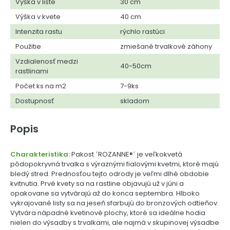
Výška v liste
30 cm
Výška v kvete
40 cm
Intenzita rastu
rýchlo rastúci
Použitie
zmiešané trvalkové záhony
Vzdialenosť medzi
40-50cm
rastlinami
Počet ks na m2
7-9ks
Dostupnosť
skladom
Popis
Charakteristika:
Pakost ´ROZANNE®´ je veľkokvetá
pôdopokryvná trvalka s výraznými fialovými kvetmi, ktoré majú
bledý stred. Prednosťou tejto odrody je veľmi dlhé obdobie
kvitnutia. Prvé kvety sa na rastline objavujú už v júni a
opakovane sa vytvárajú až do konca septembra. Hlboko
vykrajované listy sa na jeseň sfarbujú do bronzových odtieňov.
Vytvára nápadné kvetinové plochy, ktoré sa ideálne hodia
nielen do výsadby s trvalkami, ale najmä v skupinovej výsadbe