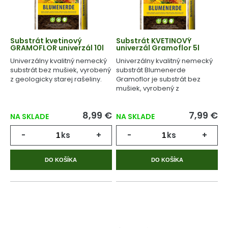
Substrát kvetinový
Substrát KVETINOVÝ
GRAMOFLOR univerzál 10l
univerzál Gramoflor 5l
Univerzálny kvalitný nemecký
Univerzálny kvalitný nemecký
substrát bez mušiek, vyrobený
substrát Blumenerde
z geologicky starej rašeliny.
Gramoflor je substrát bez
mušiek, vyrobený z
geologicky starej rašeliny.
8,99 €
7,99 €
NA SKLADE
NA SKLADE
-
ks
+
-
ks
+
DO KOŠÍKA
DO KOŠÍKA