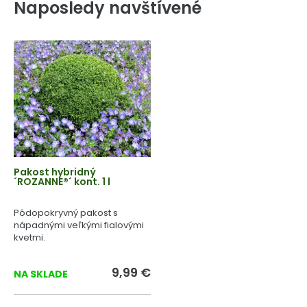
Naposledy navštívené
Pakost hybridný
´ROZANNE®´ kont. 1 l
Pôdopokryvný pakost s
nápadnými veľkými fialovými
kvetmi.
9,99 €
NA SKLADE