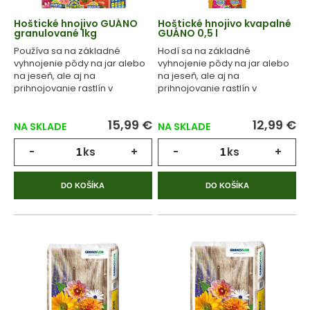
Hoštické hnojivo GUÁNO
Hoštické hnojivo kvapalné
granulované 1kg
GUÁNO 0,5 l
Používa sa na základné
Hodí sa na základné
vyhnojenie pôdy na jar alebo
vyhnojenie pôdy na jar alebo
na jeseň, ale aj na
na jeseň, ale aj na
prihnojovanie rastlín v
prihnojovanie rastlín v
priebehu celého
priebehu celého
vegetačného cyklu.
vegetačného cyklu.
15,99 €
12,99 €
NA SKLADE
NA SKLADE
-
ks
+
-
ks
+
DO KOŠÍKA
DO KOŠÍKA