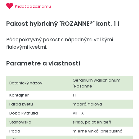
Pridať do zoznamu
Pakost hybridný ´ROZANNE®´ kont. 1 l
Pôdopokryvný pakost s nápadnými veľkými
fialovými kvetmi.
Parametre a vlastnosti
Geranium wallichianum
Botanický názov
´Rozanne´
Kontajner
1 l
Farba kvetu
modrá, fialová
Doba kvitnutia
VII - X
Stanovisko
slnko, polotieň, tieň
Pôda
mierne vlhká, priepustná