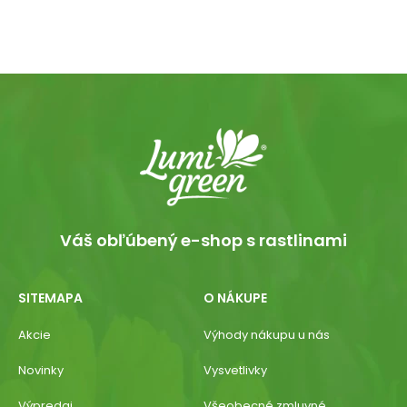
Váš obľúbený e-shop s rastlinami
SITEMAPA
O NÁKUPE
Akcie
Výhody nákupu u nás
Novinky
Vysvetlivky
Výpredaj
Všeobecné zmluvné