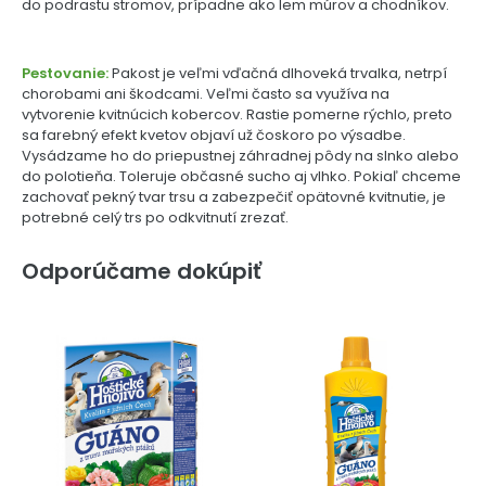
do podrastu stromov, prípadne ako lem múrov a chodníkov.
Pestovanie:
Pakost je veľmi vďačná dlhoveká trvalka, netrpí
chorobami ani škodcami. Veľmi často sa využíva na
vytvorenie kvitnúcich kobercov. Rastie pomerne rýchlo, preto
sa farebný efekt kvetov objaví už čoskoro po výsadbe.
Vysádzame ho do priepustnej záhradnej pôdy na slnko alebo
do polotieňa. Toleruje občasné sucho aj vlhko. Pokiaľ chceme
zachovať pekný tvar trsu a zabezpečiť opätovné kvitnutie, je
potrebné celý trs po odkvitnutí zrezať.
Odporúčame dokúpiť