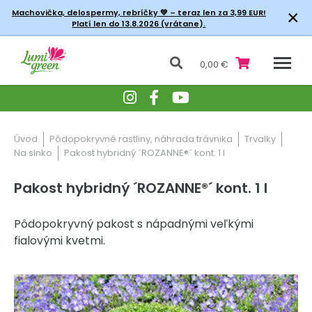
×
Machovička, delospermy, rebríčky
💚 – teraz len za 3,99 EUR!
Platí len do 13.8.2026 (vrátane).
0,00 €
Úvod
Pôdopokryvné rastliny, náhrada trávnika
Trvalky
Na slnko
Pakost hybridný ´ROZANNE®´ kont. 1 l
Pakost hybridný ´ROZANNE®´ kont. 1 l
Pôdopokryvný pakost s nápadnými veľkými
fialovými kvetmi.