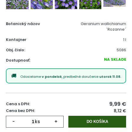
Botanický názov
Geranium wallichianum
´Rozanne´
Kontajner
1 l
Obj. čislo:
5086
NA SKLADE
Dostupnosť:
Odosielame
v pondelok
, predbežné doručenie
utorok 11.08.
9,99
€
Cena s DPH:
Cena bez DPH:
8,12 €
-
ks
+
DO KOŠÍKA