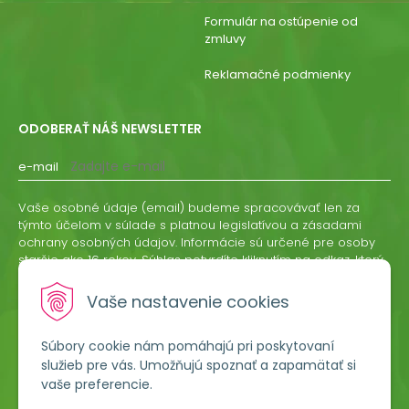
Formulár na ostúpenie od
zmluvy
Reklamačné podmienky
ODOBERAŤ NÁŠ NEWSLETTER
e-mail
Vaše osobné údaje (email) budeme spracovávať len za
týmto účelom v súlade s platnou legislatívou a zásadami
ochrany osobných údajov. Informácie sú určené pre osoby
staršie ako 16 rokov. Súhlas potvrdíte kliknutím na odkaz, ktorý
vám pošleme na váš email. Súhlas môžete kedykoľvek
odvolať písomne, emailom alebo kliknutím na odkaz z
Vaše nastavenie cookies
ktoréhokoľvek informačného emailu.
Súbory cookie nám pomáhajú pri poskytovaní
ODOBERAŤ
služieb pre vás. Umožňujú spoznať a zapamätať si
vaše preferencie.