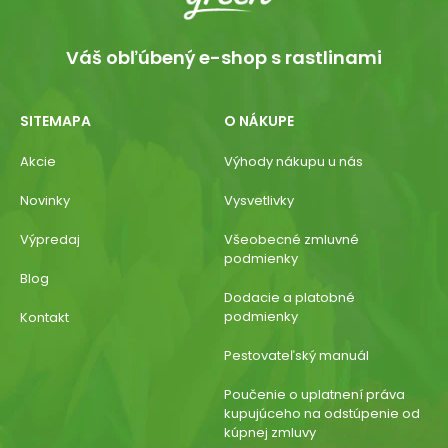
Váš obľúbený e-shop s rastlinami
SITEMAPA
O NÁKUPE
Akcie
Výhody nákupu u nás
Novinky
Vysvetlivky
Výpredaj
Všeobecné zmluvné
podmienky
Blog
Dodacie a platobné
podmienky
Kontakt
Pestovateľský manuál
Poučenie o uplatnení práva
kupujúceho na odstúpenie od
kúpnej zmluvy