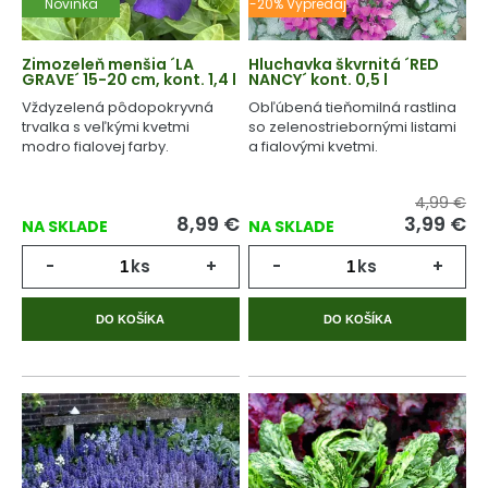
Novinka
-20% Výpredaj
Zimozeleň menšia ´LA
Hluchavka škvrnitá ´RED
GRAVE´ 15-20 cm, kont. 1,4 l
NANCY´ kont. 0,5 l
Vždyzelená pôdopokryvná
Obľúbená tieňomilná rastlina
trvalka s veľkými kvetmi
so zelenostriebornými listami
modro fialovej farby.
a fialovými kvetmi.
4,99 €
8,99
€
3,99
€
NA SKLADE
NA SKLADE
-
ks
+
-
ks
+
DO KOŠÍKA
DO KOŠÍKA