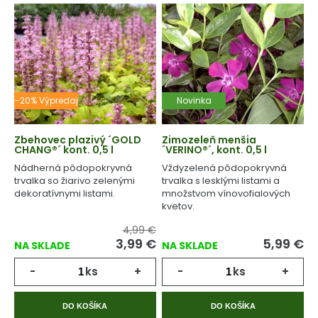
-20% Výpredaj
Novinka
Zbehovec plazivý ´GOLD
Zimozeleň menšia
CHANG®´ kont. 0,5 l
´VERINO®´, kont. 0,5 l
Nádherná pôdopokryvná
Vždyzelená pôdopokryvná
trvalka so žiarivo zelenými
trvalka s lesklými listami a
dekoratívnymi listami.
množstvom vínovofialových
kvetov.
4,99 €
3,99
€
5,99
€
NA SKLADE
NA SKLADE
-
ks
+
-
ks
+
DO KOŠÍKA
DO KOŠÍKA