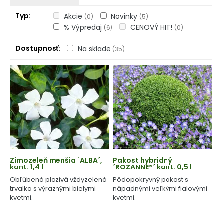
Typ
Akcie
Novinky
(0)
(5)
% Výpredaj
CENOVÝ HIT!
(6)
(0)
Dostupnosť
Na sklade
(35)
Zimozeleň menšia ´ALBA´,
Pakost hybridný
kont. 1,4 l
´ROZANNE®´ kont. 0,5 l
Obľúbená plazivá vždyzelená
Pôdopokryvný pakost s
trvalka s výraznými bielymi
nápadnými veľkými fialovými
kvetmi.
kvetmi.