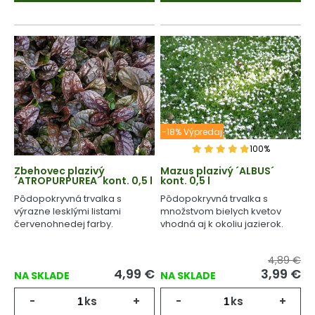
-18% Výpredaj
100%
Zbehovec plazivý
Mazus plazivý ´ALBUS´
´ATROPURPUREA´ kont. 0,5 l
kont. 0,5 l
Pôdopokryvná trvalka s
Pôdopokryvná trvalka s
výrazne lesklými listami
množstvom bielych kvetov
červenohnedej farby.
vhodná aj k okoliu jazierok.
4,89 €
4,99
€
3,99
€
NA SKLADE
NA SKLADE
-
ks
+
-
ks
+