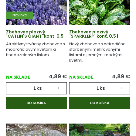
Novinka
Zbehovec plazivý
Zbehovec plazivý
´CATLIN'S GIANT´ kont. 0,5 l
´SPARKLER®´ kont. 0,5 l
Atraktívny trvácny zbehovec s
Nový zbehovec s netradične
modrofialovým kvetom a
sfarbenými melírovanými
hnedozeleným listom.
listami a jemnými modrými
kvetmi.
4,89
€
4,89
€
NA SKLADE
NA SKLADE
-
ks
+
-
ks
+
DO KOŠÍKA
DO KOŠÍKA