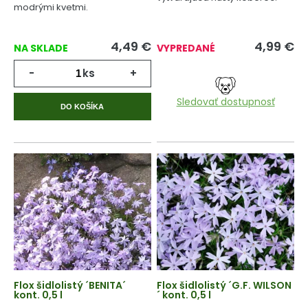
modrými kvetmi.
4,49
€
4,99
€
NA SKLADE
VYPREDANÉ
-
ks
+
Sledovať dostupnosť
DO KOŠÍKA
Flox šidlolistý ´BENITA´
Flox šidlolistý ´G.F. WILSON
kont. 0,5 l
´ kont. 0,5 l