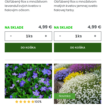
Obľúbený flox s množstvom
Obľúbený flox s množstvom
levanduľových kvetov s
malých kvetov jemnej svetlo
fialovým očkom.
fialovej farby.
4,99
€
4,99
€
NA SKLADE
NA SKLADE
-
ks
+
-
ks
+
DO KOŠÍKA
DO KOŠÍKA
Novinka
100%