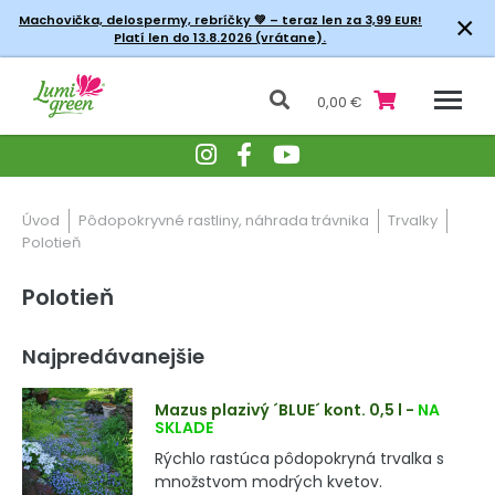
×
Machovička, delospermy, rebríčky
💚 – teraz len za 3,99 EUR!
Platí len do 13.8.2026 (vrátane).
0,00 €
Úvod
Pôdopokryvné rastliny, náhrada trávnika
Trvalky
Polotieň
Polotieň
Najpredávanejšie
Mazus plazivý ´BLUE´ kont. 0,5 l
-
NA
SKLADE
Rýchlo rastúca pôdopokryná trvalka s
množstvom modrých kvetov.