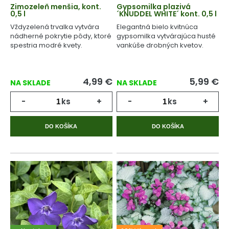
Zimozeleň menšia, kont.
Gypsomilka plazivá
0,5 l
´KNUDDEL WHITE´ kont. 0,5 l
Vždyzelená trvalka vytvára
Elegantná bielo kvitnúca
nádherné pokrytie pôdy, ktoré
gypsomilka vytvárajúca husté
spestria modré kvety.
vankúše drobných kvetov.
4,99
€
5,99
€
NA SKLADE
NA SKLADE
-
ks
+
-
ks
+
DO KOŠÍKA
DO KOŠÍKA