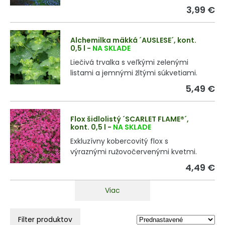
3,99 €
Alchemilka mäkká ´AUSLESE´, kont.
0,5 l
-
NA SKLADE
Liečivá trvalka s veľkými zelenými
listami a jemnými žltými súkvetiami.
5,49 €
Flox šidlolistý ´SCARLET FLAME®´,
kont. 0,5 l
-
NA SKLADE
Exkluzívny kobercovitý flox s
výraznými ružovočervenými kvetmi.
4,49 €
Viac
Filter produktov