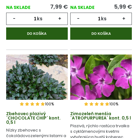
7,99
€
5,99
€
NA SKLADE
NA SKLADE
-
ks
+
-
ks
+
DO KOŠÍKA
DO KOŠÍKA
100%
100%
Zbehovec plazivý
Zimozeleň menšia
´CHOCOLATE CHIP´ kont.
´ATROPURPUREA´ kont. 0,5 l
0,5 l
Plazivá, rýchlo rastúca trvalka
Nízky zbehovec s
s cyklámenovými kvetmi
čokoládovozelenými listami a
vytvárajúca hustý koberec.