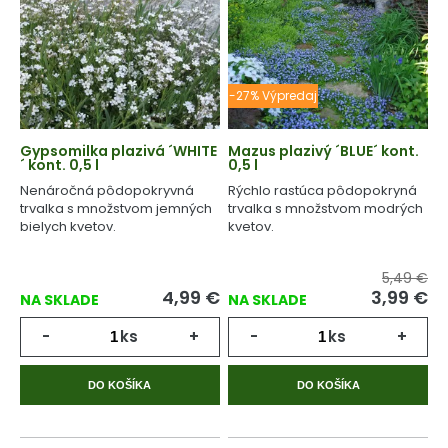
-27% Výpredaj
Gypsomilka plazivá ´WHITE
Mazus plazivý ´BLUE´ kont.
´ kont. 0,5 l
0,5 l
Nenáročná pôdopokryvná
Rýchlo rastúca pôdopokryná
trvalka s množstvom jemných
trvalka s množstvom modrých
bielych kvetov.
kvetov.
5,49 €
4,99
€
3,99
€
NA SKLADE
NA SKLADE
-
ks
+
-
ks
+
DO KOŠÍKA
DO KOŠÍKA