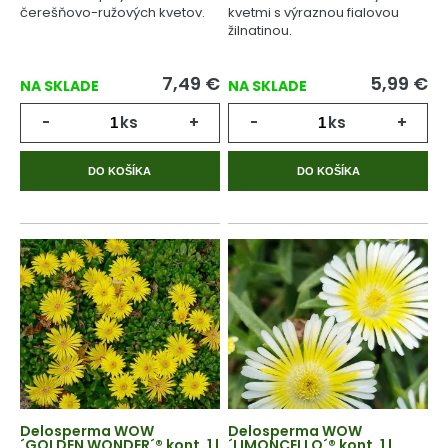
čerešňovo-ružových kvetov.
kvetmi s výraznou fialovou
žilnatinou.
7,49
€
5,99
€
NA SKLADE
NA SKLADE
-
ks
+
-
ks
+
DO KOŠÍKA
DO KOŠÍKA
Delosperma WOW
Delosperma WOW
´GOLDEN WONDER´® kont. 1 l
´LIMONCELLO´® kont. 1 l