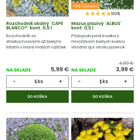
-18% Výpredaj
100%
Rozchodník skalný ´CAPE
Mazus plazivý ´ALBUS´
BLANCO®´ kont. 0,5 l
kont. 0,5 l
Rozchodník so
Pôdopokryvná trvalka s
striebornosivými až bielymi
množstvom bielych kvetov
listami v tvare malých ružičiek.
vhodná aj k okoliu jazierok.
4,89 €
5,99
€
3,99
€
NA SKLADE
NA SKLADE
-
ks
+
-
ks
+
DO KOŠÍKA
DO KOŠÍKA