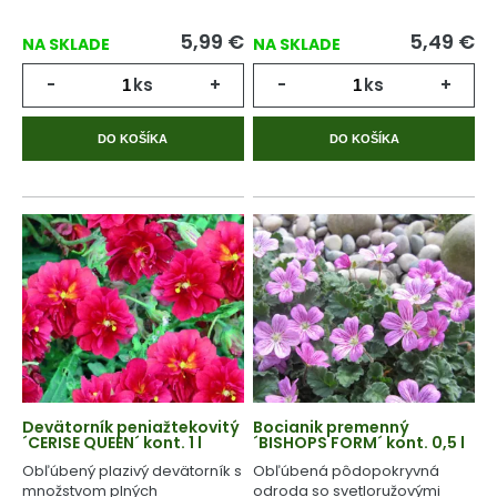
5,99
€
5,49
€
NA SKLADE
NA SKLADE
-
ks
+
-
ks
+
DO KOŠÍKA
DO KOŠÍKA
Devätorník peniažtekovitý
Bocianik premenný
´CERISE QUEEN´ kont. 1 l
´BISHOPS FORM´ kont. 0,5 l
Obľúbený plazivý devätorník s
Obľúbená pôdopokryvná
množstvom plných
odroda so svetloružovými