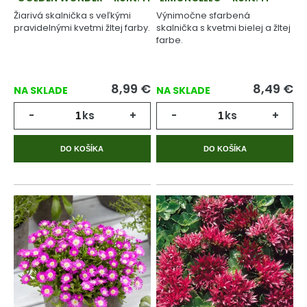
Žiarivá skalnička s veľkými
Výnimočne sfarbená
pravidelnými kvetmi žltej farby.
skalnička s kvetmi bielej a žltej
farbe.
8,99
€
8,49
€
NA SKLADE
NA SKLADE
-
ks
+
-
ks
+
DO KOŠÍKA
DO KOŠÍKA