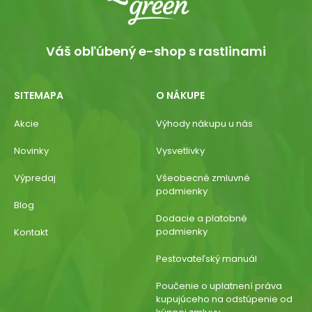
Váš obľúbený e-shop s rastlinami
SITEMAPA
O NÁKUPE
Akcie
Výhody nákupu u nás
Novinky
Vysvetlivky
Výpredaj
Všeobecné zmluvné
podmienky
Blog
Dodacie a platobné
podmienky
Kontakt
Pestovateľský manuál
Poučenie o uplatnení práva
kupujúceho na odstúpenie od