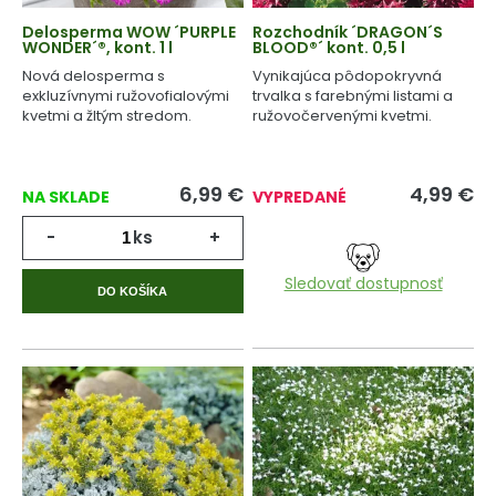
Delosperma WOW ´PURPLE
Rozchodník ´DRAGON´S
WONDER´®, kont. 1 l
BLOOD®´ kont. 0,5 l
Nová delosperma s
Vynikajúca pôdopokryvná
exkluzívnymi ružovofialovými
trvalka s farebnými listami a
kvetmi a žltým stredom.
ružovočervenými kvetmi.
6,99
€
4,99
€
NA SKLADE
VYPREDANÉ
-
ks
+
Sledovať dostupnosť
DO KOŠÍKA