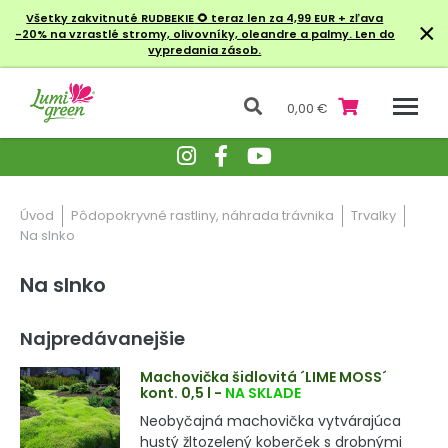
Všetky zakvitnuté RUDBEKIE
🌻 teraz len za 4,99 EUR + zľava
×
-20% na vzrastlé stromy, olivovníky, oleandre a palmy. Len do
vypredania zásob.
0,00 €
Úvod
Pôdopokryvné rastliny, náhrada trávnika
Trvalky
Na slnko
Na slnko
Najpredávanejšie
Machovička šidlovitá ´LIME MOSS´
kont. 0,5 l
-
NA SKLADE
Neobyčajná machovička vytvárajúca
hustý žltozelený koberček s drobnými