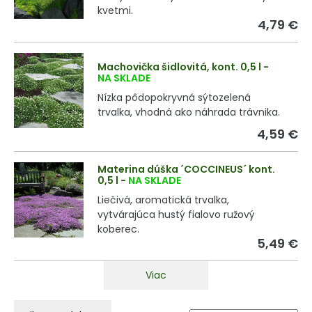
kvetmi.
4,79 €
Machovička šidlovitá, kont. 0,5 l
-
NA SKLADE
Nízka pôdopokryvná sýtozelená
trvalka, vhodná ako náhrada trávnika.
4,59 €
Materina dúška ´COCCINEUS´ kont.
0,5 l
-
NA SKLADE
Liečivá, aromatická trvalka,
vytvárajúca hustý fialovo ružový
koberec.
5,49 €
Viac