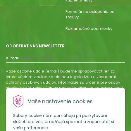
kúpnej zmluvy
Formulár na ostúpenie od
zmluvy
Reklamačné podmienky
ODOBERAŤ NÁŠ NEWSLETTER
e-mail
Vaše osobné údaje (email) budeme spracovávať len za
týmto účelom v súlade s platnou legislatívou a zásadami
ochrany osobných údajov. Informácie sú určené pre osoby
staršie ako 16 rokov. Súhlas potvrdíte kliknutím na odkaz, ktorý
vám pošleme na váš email. Súhlas môžete kedykoľvek
odvolať písomne, emailom alebo kliknutím na odkaz z
Vaše nastavenie cookies
ktoréhokoľvek informačného emailu.
Súbory cookie nám pomáhajú pri poskytovaní
ODOBERAŤ
služieb pre vás. Umožňujú spoznať a zapamätať si
vaše preferencie.