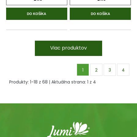
DO KOŠÍKA
DO KOŠÍKA
Viac produktov
1
2
3
4
Produkty:
1
-
18
z
68
| Aktuálna strana:
1
z
4