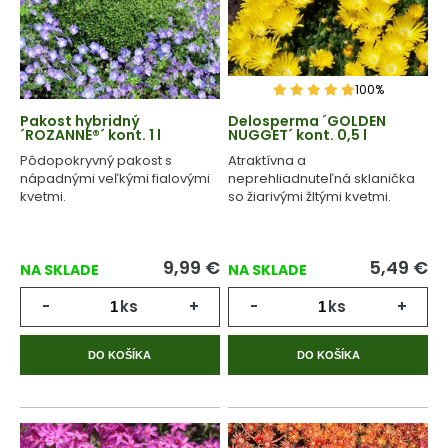
100%
Pakost hybridný
Delosperma ´GOLDEN
´ROZANNE®´ kont. 1 l
NUGGET´ kont. 0,5 l
Pôdopokryvný pakost s
Atraktívna a
nápadnými veľkými fialovými
neprehliadnuteľná sklanička
kvetmi.
so žiarivými žltými kvetmi.
9,99
€
5,49
€
NA SKLADE
NA SKLADE
-
ks
+
-
ks
+
DO KOŠÍKA
DO KOŠÍKA