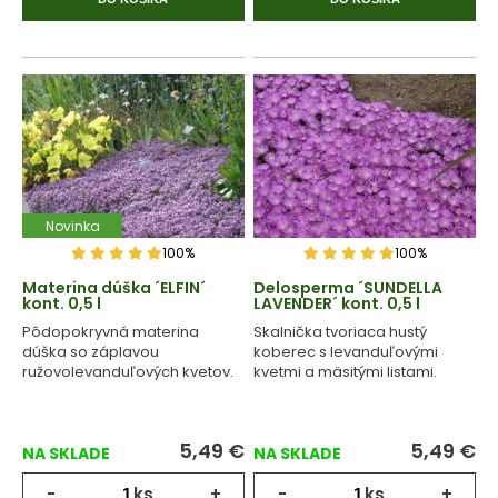
Novinka
100%
100%
Materina dúška ´ELFIN´
Delosperma ´SUNDELLA
kont. 0,5 l
LAVENDER´ kont. 0,5 l
Pôdopokryvná materina
Skalnička tvoriaca hustý
dúška so záplavou
koberec s levanduľovými
ružovolevanduľových kvetov.
kvetmi a mäsitými listami.
5,49
€
5,49
€
NA SKLADE
NA SKLADE
-
ks
+
-
ks
+