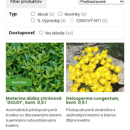
Filter produktov
Typ
Akcie
Novinky
(3)
(6)
% Výpredaj
CENOVÝ HIT!
(6)
(0)
Dostupnosť
Na sklade
(62)
Novinka
Materina dúška citrónová
Delosperma congestum,
´GOLDY´, kont. 0,5 l
kont. 0,5 l
Aromatická pôdopokryvná
Pôdopokryvná skalnička s
trvalka so žltozelenými listami
dužinatými listami a žiarivo
a jemnými ružovofialovými
žltými kvetmi.
kvetmi.