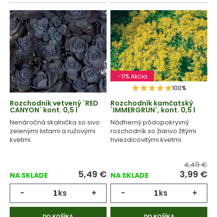
-11% Akcia
100%
Rozchodník vetvený ´RED
Rozchodník kamčatský
CANYON´ kont. 0,5 l
´IMMERGRUN´, kont. 0,5 l
Nenáročná skalnička so sivo
Nádherný pôdopokryvný
zelenými listami a ružovými
rozchodník so žiarivo žltými
kvetmi.
hviezdicovitými kvetmi.
4,49 €
5,49
€
3,99
€
NA SKLADE
NA SKLADE
-
ks
+
-
ks
+
DO KOŠÍKA
DO KOŠÍKA