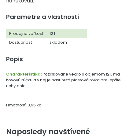
na rukoväti.
Parametre a vlastnosti
Predajná veľkosť
12 l
Dostupnosť
skladom
Popis
Charakteristika:
Pozinkované vedro s objemom 12 l, má
kovovú rúčku a v nej je nasunutá plastová rolka pre lepšie
uchytenie.
Hmotnosť: 0,95 kg.
Naposledy navštívené