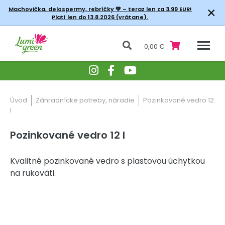
×
Machovička, delospermy, rebríčky
💚 – teraz len za 3,99 EUR!
Platí len do 13.8.2026 (vrátane).
0,00 €
Úvod
Záhradnícke potreby, náradie
Pozinkované vedro 12
l
Pozinkované vedro 12 l
Kvalitné pozinkované vedro s plastovou úchytkou
na rukoväti.