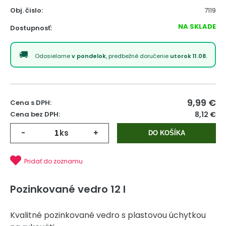
Obj. čislo:
7119
NA SKLADE
Dostupnosť:
Odosielame
v pondelok
, predbežné doručenie
utorok 11.08.
9,99
€
Cena s DPH:
Cena bez DPH:
8,12 €
-
ks
+
DO KOŠÍKA
Pridať do zoznamu
Pozinkované vedro 12 l
Kvalitné pozinkované vedro s plastovou úchytkou