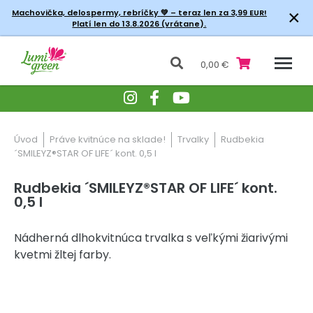
×
Machovička, delospermy, rebríčky
💚 – teraz len za 3,99 EUR!
Platí len do 13.8.2026 (vrátane).
0,00 €
Úvod
Práve kvitnúce na sklade!
Trvalky
Rudbekia
´SMILEYZ®STAR OF LIFE´ kont. 0,5 l
Rudbekia ´SMILEYZ®STAR OF LIFE´ kont.
0,5 l
Nádherná dlhokvitnúca trvalka s veľkými žiarivými
kvetmi žltej farby.