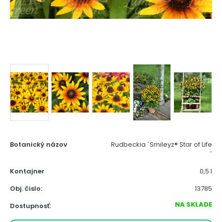
Botanický názov
Rudbeckia ´Smileyz® Star of Life
´
Kontajner
0,5 l
Obj. čislo:
13785
NA SKLADE
Dostupnosť: