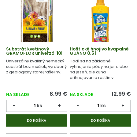
Substrát kvetinový
Hoštické hnojivo kvapalné
GRAMOFLOR univerzál 10l
GUÁNO 0,5 l
Univerzálny kvalitný nemecký
Hodí sa na základné
substrát bez mušiek, vyrobený
vyhnojenie pôdy na jar alebo
z geologicky starej rašeliny.
na jeseň, ale aj na
prihnojovanie rastlín v
priebehu celého
vegetačného cyklu.
8,99 €
12,99 €
NA SKLADE
NA SKLADE
-
ks
+
-
ks
+
DO KOŠÍKA
DO KOŠÍKA