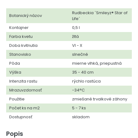
Rudbeckia ´Smileyz® Star of
Botanický názov
Life´
Kontajner
0,5 l
Farba kvetu
žltá
Doba kvitnutia
VI - X
Stanovisko
slnečné
Pôda
mierne vlhká, priepustná
Výška
35 - 40 cm
Intenzita rastu
rýchlo rastúca
Mrazuvzdornosť
-34°C
Použitie
zmiešané trvalkové záhony
Počet ks na m2
5 - 7 ks
Dostupnosť
skladom
Popis