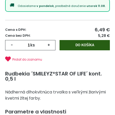
Odosielame
v pondelok
, predbežné doručenie
utorok 11.08.
6,49
€
Cena s DPH:
Cena bez DPH:
5,28 €
-
ks
+
DO KOŠÍKA
Pridať do zoznamu
Rudbekia ´SMILEYZ®STAR OF LIFE´ kont.
0,5 l
Nádherná dlhokvitnúca trvalka s veľkými žiarivými
kvetmi žltej farby.
Parametre a vlastnosti