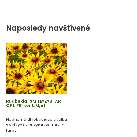
Naposledy navštívené
Rudbekia ´SMILEYZ®STAR
OF LIFE´ kont. 0,5 l
Nádherná dlhokvitnúca trvalka
s veľkými žiarivými kvetmi žltej
farby.