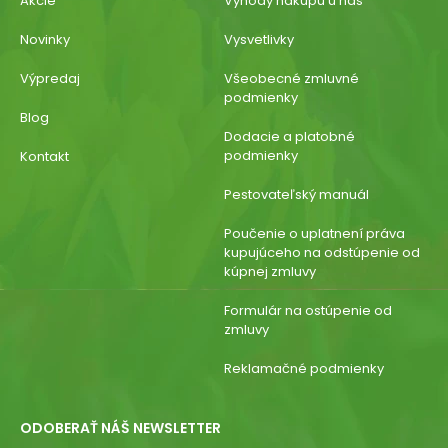
Akcie
Výhody nákupu u nás
Novinky
Vysvetlivky
Výpredaj
Všeobecné zmluvné
podmienky
Blog
Dodacie a platobné
podmienky
Kontakt
Pestovateľský manuál
Poučenie o uplatnení práva
kupujúceho na odstúpenie od
kúpnej zmluvy
Formulár na ostúpenie od
zmluvy
Reklamačné podmienky
ODOBERAŤ NÁŠ NEWSLETTER