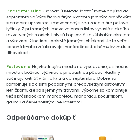
Charakteristika:
Odroda "Hviezda života" kvitne od júna do
septembra veľkými žiarivo žltými kvetmi s jemným oranžovým
sfarbením uprostred. Tmavohnedý stred zdobia žlté peľové
tyčinky. Z prízemných tmavo zelených listov vyrastá niekoľko
rozvetvených stoniek. Listy sú kopijovité so zúbkatým okrajom
a výraznou žilnatinou, pokryté jemnými chĺpkami. Je to veľmi
cenená trvalka vďaka svojej nenáročnosti, dlhému kvitnutiu a
dlhovekosti.
Pestovanie:
Najvhodnejšie miesto na vysádzanie je slnečné
miesto s bežnou, výživnou a priepustnou pôdou. Rastliny
začínajú kvitnúť v júni a kvitnú do septembra. Dobre sa
kombinuje s ďalšími podobnými, predovšetkým astrovitými
letničkami, alebo s jemnými trávami. Výborne sa kombinuje
tiež s krásnoočkom, margarétou, monardou, kocúrnikom,
gaurou a červenolistými heucherami.
Odporúčame dokúpiť