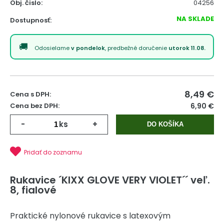
Obj. čislo:
04256
NA SKLADE
Dostupnosť:
Odosielame
v pondelok
, predbežné doručenie
utorok 11.08.
8,49
€
Cena s DPH:
Cena bez DPH:
6,90 €
-
ks
+
DO KOŠÍKA
Pridať do zoznamu
Rukavice ´KIXX GLOVE VERY VIOLET´´ veľ.
8, fialové
Praktické nylonové rukavice s latexovým