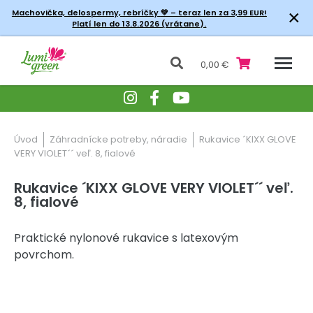
×
Machovička, delospermy, rebríčky
💚 – teraz len za 3,99 EUR!
Platí len do 13.8.2026 (vrátane).
0,00 €
Úvod
Záhradnícke potreby, náradie
Rukavice ´KIXX GLOVE
VERY VIOLET´´ veľ. 8, fialové
Rukavice ´KIXX GLOVE VERY VIOLET´´ veľ.
8, fialové
Praktické nylonové rukavice s latexovým
povrchom.