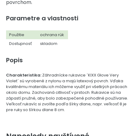
povrchom.
Parametre a vlastnosti
Použitie
ochrana rúk
Dostupnosť
skladom
Popis
Charakteristika:
Záhradnícke rukavice ´KIXX Glove Very
Violet´ sú vyrobené z nylonu a majú latexový povrch. Vďaka
kvalitnému materiálu ich môžeme využiť pri všetkých prácach
okolo domu. Zachovaná citlivosť v prstoch. Rukavice sú na
zápastí pružné, aby bolo zabezpečené pohodlné používanie.
Veľkosť rukavíc si zvolíte podľa šírky dlane, napr. veľkosť 8 je
pre ruky so šírkou dlane 8 cm.