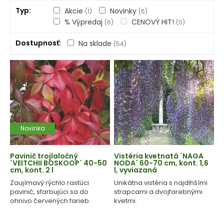
Typ
Akcie
Novinky
(1)
(6)
% Výpredaj
CENOVÝ HIT!
(6)
(0)
Dostupnosť
Na sklade
(54)
Novinka
Pavinič trojlaločný
Vistéria kvetnatá ´NAGA
´VEITCHII BOSKOOP´ 40-50
NODA´ 60-70 cm, kont. 1,6
cm, kont. 2 l
l, vyviazaná
Zaujímavý rýchlo rastúci
Unikátna vistéria s najdlhšími
pavinič, sfarbujúci sa do
strapcami a dvojfarebnými
ohnivo červených farieb.
kvetmi.