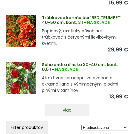
15,99 €
Trúbkovec koreňujúci ´RED TRUMPET´
40-50 cm, kont. 3 l
-
NA SKLADE
Popínavý, exoticky pôsobiaci
trúbkovec s červenými lievikovitými
kvetmi.
29,99 €
Schizandra čínska 30-40 cm, kont.
0,5 l
-
NA SKLADE
Atraktívna samoopelivá ovocná a
okrasná liana s výnimočnými plodmi
plnými vitamínov.
13,99 €
Viac
Filter produktov