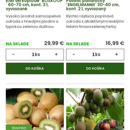
Kiwi veľkoplodé ´BOSKOOP
Pavinič päťlaločný
´ 60-70 cm, kont. 3 l,
´ENGELMANNII´ 30-40 cm,
vyviazané
kont. 2 l, vyviazaný
Vysoko úrodná samoopelivá
Rýchlo rastúca popínavá
odroda s hnedými plodmi a
odroda s atraktívnymi lesklými
typickou zelenou dužinou.
listami tmavozelenej farby.
29,99
€
16,99
€
NA SKLADE
NA SKLADE
-
ks
+
-
ks
+
DO KOŠÍKA
DO KOŠÍKA
Novinka