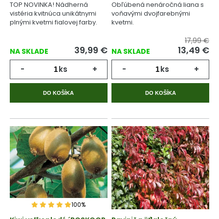
TOP NOVINKA! Nádherná
Obľúbená nenáročná liana s
vistéria kvitnúca unikátnymi
voňavými dvojfarebnými
plnými kvetmi fialovej farby.
kvetmi.
17,99 €
39,99
€
13,49
€
NA SKLADE
NA SKLADE
-
ks
+
-
ks
+
DO KOŠÍKA
DO KOŠÍKA
100%