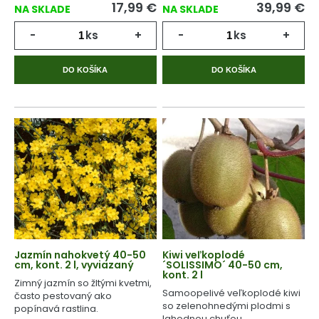
17,99
€
39,99
€
NA SKLADE
NA SKLADE
-
ks
+
-
ks
+
DO KOŠÍKA
DO KOŠÍKA
Jazmín nahokvetý 40-50
Kiwi veľkoplodé
cm, kont. 2 l, vyviazaný
´SOLISSIMO´ 40-50 cm,
kont. 2 l
Zimný jazmín so žltými kvetmi,
Samoopelivé veľkoplodé kiwi
často pestovaný ako
so zelenohnedými plodmi s
popínavá rastlina.
lahodnou chuťou.