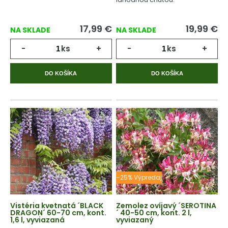
17,99
€
19,99
€
NA SKLADE
NA SKLADE
-
ks
+
-
ks
+
DO KOŠÍKA
DO KOŠÍKA
-25% Výpredaj
Vistéria kvetnatá ´BLACK
Zemolez ovíjavý ´SEROTINA
DRAGON´ 60-70 cm, kont.
´ 40-50 cm, kont. 2 l,
1,6 l, vyviazaná
vyviazaný