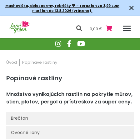
×
Machovička, delospermy, rebríčky
💚 – teraz len za 3,99 EUR!
Platí len do 13.8.2026 (vrátane).
0,00 €
Úvod
Popínavé rastliny
Popínavé rastliny
Množstvo vynikajúcich rastlín na pokrytie múrov,
stien, plotov, pergol a prístreškov za super ceny.
Brečtan
Ovocné liany