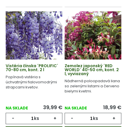
Vistéria čínska ´PROLIFIC´
Zemolez japonský ´RED
70-80 cm, kont. 2 l
WORLD´ 40-50 cm, kont. 2
l, vyviazaný
Popínavá vistéria s
Nádherná poloopadavá liana
úchvatnými fialovomodrými
so zelenými listami a červeno
strapcami kvetov.
bielymi kvetmi.
39,99
€
18,99
€
NA SKLADE
NA SKLADE
-
ks
+
-
ks
+