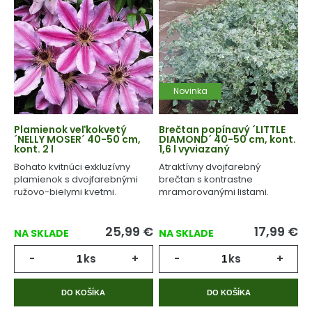
Novinka
Plamienok veľkokvetý
Brečtan popínavý ´LITTLE
´NELLY MOSER´ 40-50 cm,
DIAMOND´ 40-50 cm, kont.
kont. 2 l
1,6 l vyviazaný
Bohato kvitnúci exkluzívny
Atraktívny dvojfarebný
plamienok s dvojfarebnými
brečtan s kontrastne
ružovo-bielymi kvetmi.
mramorovanými listami.
25,99
€
17,99
€
NA SKLADE
NA SKLADE
-
ks
+
-
ks
+
DO KOŠÍKA
DO KOŠÍKA