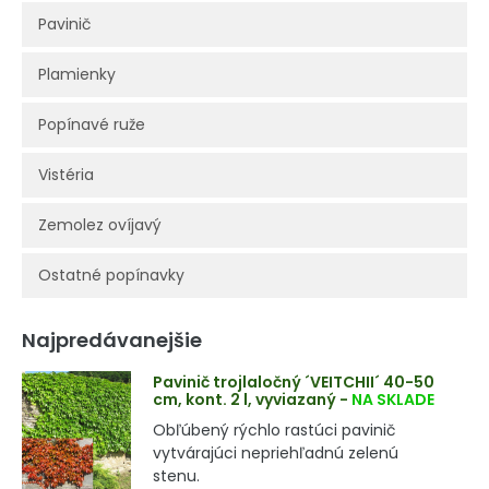
Pavinič
Plamienky
Popínavé ruže
Vistéria
Zemolez ovíjavý
Ostatné popínavky
Najpredávanejšie
Pavinič trojlaločný ´VEITCHII´ 40-50
cm, kont. 2 l, vyviazaný
-
NA SKLADE
Obľúbený rýchlo rastúci pavinič
vytvárajúci nepriehľadnú zelenú
stenu.