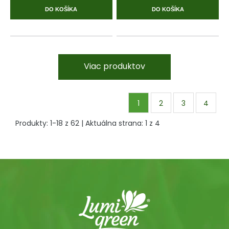
DO KOŠÍKA
DO KOŠÍKA
Viac produktov
1
2
3
4
Produkty:
1
-
18
z
62
| Aktuálna strana:
1
z
4