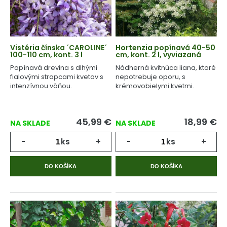
Vistéria čínska ´CAROLINE´
Hortenzia popínavá 40-50
100-110 cm, kont. 3 l
cm, kont. 2 l, vyviazaná
Popínavá drevina s dlhými
Nádherná kvitnúca liana, ktoré
fialovými strapcami kvetov s
nepotrebuje oporu, s
intenzívnou vôňou.
krémovobielymi kvetmi.
45,99
€
18,99
€
NA SKLADE
NA SKLADE
-
ks
+
-
ks
+
DO KOŠÍKA
DO KOŠÍKA