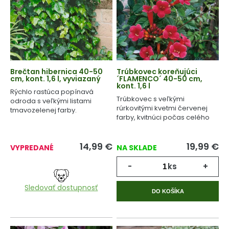
Brečtan hibernica 40-50
Trúbkovec koreňujúci
cm, kont. 1,6 l, vyviazaný
´FLAMENCO´ 40-50 cm,
kont. 1,6 l
Rýchlo rastúca popínavá
Trúbkovec s veľkými
odroda s veľkými listami
rúrkovitými kvetmi červenej
tmavozelenej farby.
farby, kvitnúci počas celého
leta.
14,99
€
19,99
€
VYPREDANÉ
NA SKLADE
-
ks
+
Sledovať dostupnosť
DO KOŠÍKA