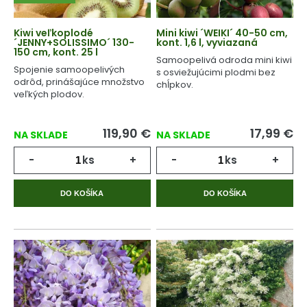
Kiwi veľkoplodé
Mini kiwi ´WEIKI´ 40-50 cm,
´JENNY+SOLISSIMO´ 130-
kont. 1,6 l, vyviazaná
150 cm, kont. 25 l
Samoopelivá odroda mini kiwi
Spojenie samoopelivých
s osviežujúcimi plodmi bez
odrôd, prinášajúce množstvo
chĺpkov.
veľkých plodov.
119,90
€
17,99
€
NA SKLADE
NA SKLADE
-
ks
+
-
ks
+
DO KOŠÍKA
DO KOŠÍKA