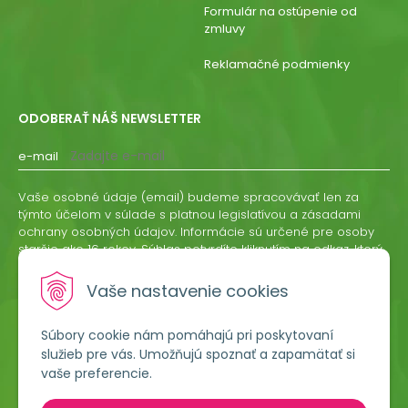
Formulár na ostúpenie od
zmluvy
Reklamačné podmienky
ODOBERAŤ NÁŠ NEWSLETTER
e-mail
Vaše osobné údaje (email) budeme spracovávať len za
týmto účelom v súlade s platnou legislatívou a zásadami
ochrany osobných údajov. Informácie sú určené pre osoby
staršie ako 16 rokov. Súhlas potvrdíte kliknutím na odkaz, ktorý
vám pošleme na váš email. Súhlas môžete kedykoľvek
odvolať písomne, emailom alebo kliknutím na odkaz z
Vaše nastavenie cookies
ktoréhokoľvek informačného emailu.
Súbory cookie nám pomáhajú pri poskytovaní
ODOBERAŤ
služieb pre vás. Umožňujú spoznať a zapamätať si
vaše preferencie.