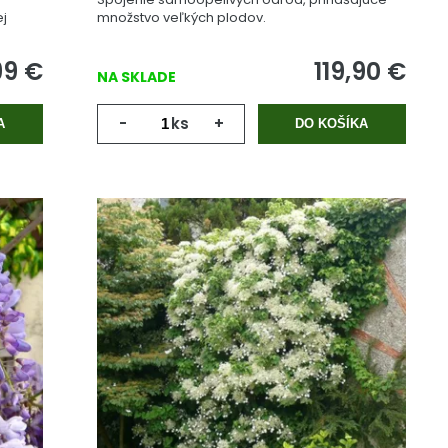
ej
množstvo veľkých plodov.
99
€
119,90
€
NA SKLADE
-
ks
+
A
DO KOŠÍKA