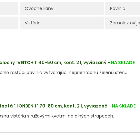
Ovocné liany
Pavinič
Vistéria
Zemolez ovíj
laločný ´VEITCHII´ 40-50 cm, kont. 2 l, vyviazaný
-
NA SKLADE
hlo rastúci pavinič vytvárajúci nepriehľadnú zelenú stenu.
tnatá ´HONBENII ´ 70-80 cm, kont. 2 l, vyviazaná
-
NA SKLADE
sna vistéria s ružovými kvetmi na dlhých strapcoch.