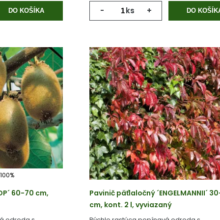
-
ks
+
DO KOŠÍKA
DO KOŠÍK
100%
OP´ 60-70 cm,
Pavinič päťlaločný ´ENGELMANNII´ 3
cm, kont. 2 l, vyviazaný
á odroda s
Rýchlo rastúca popínavá odroda s