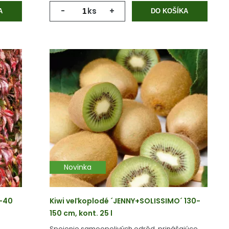
-
ks
+
A
DO KOŠÍKA
Novinka
0-40
Kiwi veľkoplodé ´JENNY+SOLISSIMO´ 130-
150 cm, kont. 25 l
Spojenie samoopelivých odrôd, prinášajúce