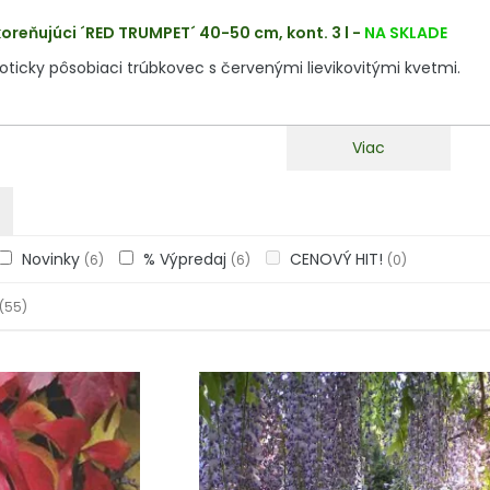
oreňujúci ´RED TRUMPET´ 40-50 cm, kont. 3 l
-
NA SKLADE
oticky pôsobiaci trúbkovec s červenými lievikovitými kvetmi.
Viac
Novinky
% Výpredaj
CENOVÝ HIT!
(6)
(6)
(0)
(55)