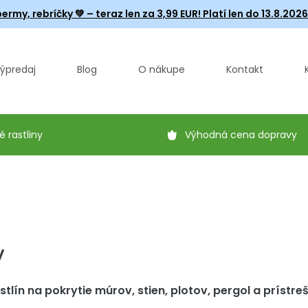
ermy, rebríčky
💚 – teraz len za 3,99 EUR! Platí len do 13.8.202
ýpredaj
Blog
O nákupe
Kontakt
é rastliny
Výhodná cena dopravy
y
tlín na pokrytie múrov, stien, plotov, pergol a prístre