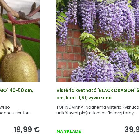
IMO´ 40-50 cm,
Vistéria kvetnatá ´BLACK DRAGON´ 
cm, kont. 1,6 l, vyviazaná
wi so
TOP NOVINKA! Nádherná vistéria kvitnúc
hodnou chuťou.
unikátnymi plnými kvetmi fialovej farby.
19,99
€
39,
NA SKLADE