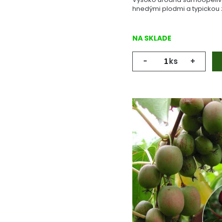
hnedými plodmi a typickou 
NA SKLADE
-
ks
+