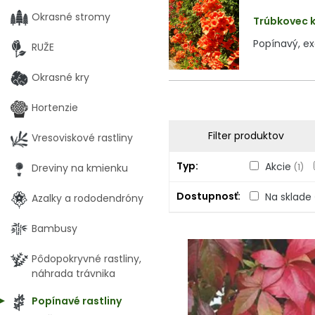
Okrasné stromy
Trúbkovec k
Popínavý, ex
RUŽE
Okrasné kry
Hortenzie
Filter produktov
Vresoviskové rastliny
Typ
Akcie
Dreviny na kmienku
(1)
Dostupnosť
Na sklade
Azalky a rododendróny
Bambusy
Pôdopokryvné rastliny,
náhrada trávnika
Popínavé rastliny