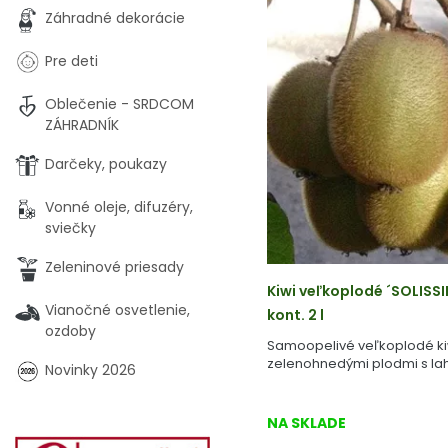
Záhradné dekorácie
Pre deti
Oblečenie - SRDCOM
ZÁHRADNÍK
Darčeky, poukazy
Vonné oleje, difuzéry,
sviečky
Zeleninové priesady
Kiwi veľkoplodé ´SOLISS
Vianočné osvetlenie,
kont. 2 l
ozdoby
Samoopelivé veľkoplodé ki
zelenohnedými plodmi s la
Novinky 2026
NA SKLADE