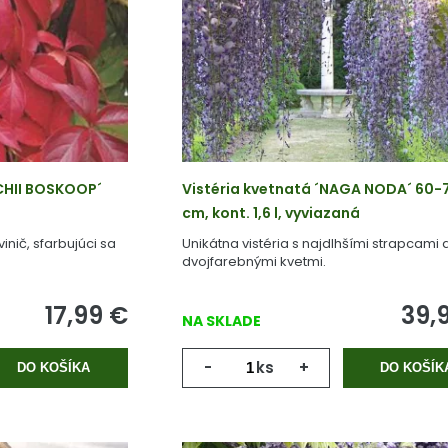
TCHII BOSKOOP´
Vistéria kvetnatá ´NAGA NODA´ 60-
cm, kont. 1,6 l, vyviazaná
inič, sfarbujúci sa
Unikátna vistéria s najdlhšími strapcami 
.
dvojfarebnými kvetmi.
17,99
€
39,
NA SKLADE
-
ks
+
DO KOŠÍKA
DO KOŠÍK