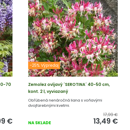
-25% Výpredaj
60-70
Zemolez ovíjavý ´SEROTINA´ 40-50 cm,
kont. 2 l, vyviazaný
a
Obľúbená nenáročná liana s voňavými
dvojfarebnými kvetmi.
17,99 €
99
€
13,49
€
NA SKLADE