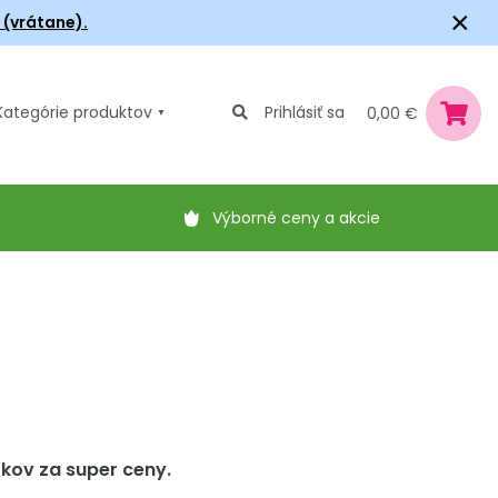
×
6 (vrátane).
Kategórie
produktov
Prihlásiť sa
0,00 €
Výborné ceny a akcie
škov za super ceny.