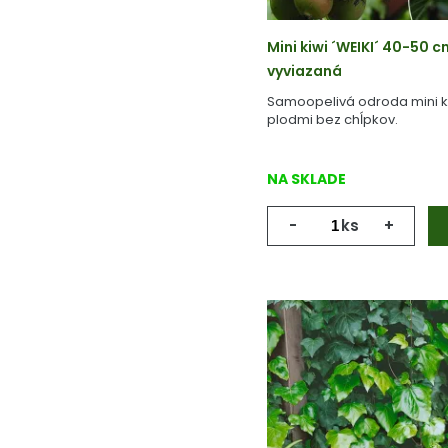
Mini kiwi ´WEIKI´ 40-50 cm,
vyviazaná
Samoopelivá odroda mini ki
plodmi bez chĺpkov.
NA SKLADE
-
ks
+