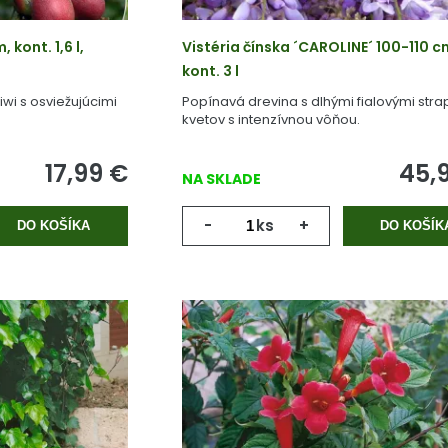
 kont. 1,6 l,
Vistéria čínska ´CAROLINE´ 100-110 c
kont. 3 l
wi s osviežujúcimi
Popínavá drevina s dlhými fialovými str
kvetov s intenzívnou vôňou.
17,99
€
45,
NA SKLADE
-
ks
+
DO KOŠÍKA
DO KOŠÍK