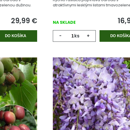
zelenou dužinou.
atraktívnymi lesklými listami tmavozelen
farby.
29,99
€
16,
NA SKLADE
-
ks
+
DO KOŠÍKA
DO KOŠÍK