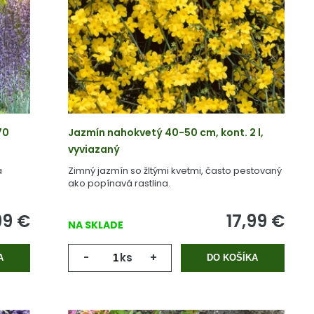
70
Jazmín nahokvetý 40-50 cm, kont. 2 l,
vyviazaný
a
Zimný jazmín so žltými kvetmi, často pestovaný
ako popínavá rastlina.
99
€
17,99
€
NA SKLADE
-
ks
+
A
DO KOŠÍKA