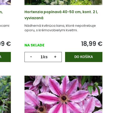
m,
Hortenzia popínavá 40-50 cm, kont. 2 l,
vyviazaná
apcami
Nádherná kvitnúca liana, ktoré nepotrebuje
oporu, s krémovobielymi kvetmi.
99
€
18,99
€
NA SKLADE
-
ks
+
A
DO KOŠÍKA