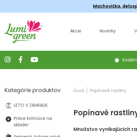
Machovička, delosp
Akcie
Novinky
V
Kvalitn
Kategórie produktov
Úvod
Popínavé rastliny
LETO V ZÁHRADE
Popínavé rastlin
Práve kvitnúce na
sklade!
Množstvo vynikajúcich ras
Semená, trávne osivá