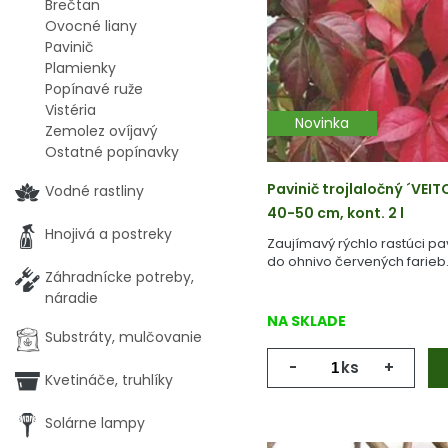
Brečtan
Ovocné liany
Pavinič
Plamienky
Popínavé ruže
Vistéria
Novinka
Zemolez ovíjavý
Ostatné popínavky
Pavinič trojlaločný ´VEI
Vodné rastliny
40-50 cm, kont. 2 l
Hnojivá a postreky
Zaujímavý rýchlo rastúci pav
do ohnivo červených farieb
Záhradnícke potreby,
náradie
NA SKLADE
Substráty, mulčovanie
-
ks
+
Kvetináče, truhlíky
Solárne lampy