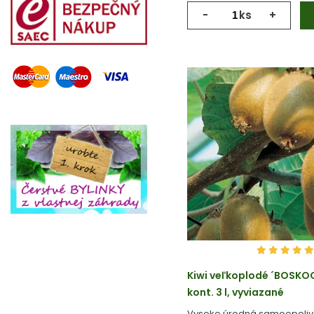
-
ks
+
Kiwi veľkoplodé ´BOSKO
kont. 3 l, vyviazané
Vysoko úrodná samoopeliv