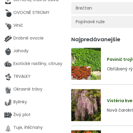
Brečtan
OVOCNÉ STROMY
Popínavé ruže
Vinič
Drobné ovocie
Najpredávanejšie
Jahody
Pavinič troj
Exotické rastliny, citrusy
Obľúbený rýc
TRVALKY
Okrasné trávy
Vistéria kve
Bylinky
Nová čarokrá
Živý plot
Tuje, ihličnany