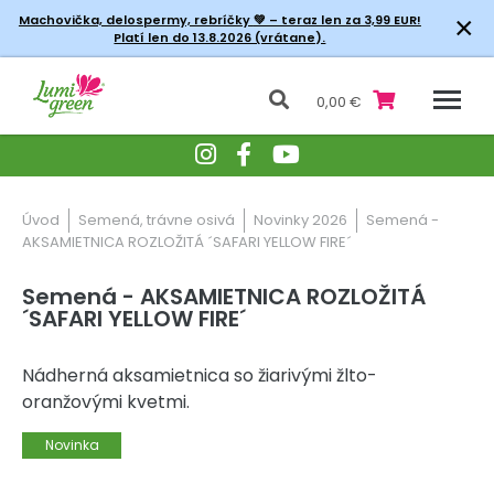
×
Machovička, delospermy, rebríčky
💚 – teraz len za 3,99 EUR!
Platí len do 13.8.2026 (vrátane).
0,00 €
Úvod
Semená, trávne osivá
Novinky 2026
Semená -
AKSAMIETNICA ROZLOŽITÁ ´SAFARI YELLOW FIRE´
Semená - AKSAMIETNICA ROZLOŽITÁ
´SAFARI YELLOW FIRE´
Nádherná aksamietnica so žiarivými žlto-
oranžovými kvetmi.
Novinka