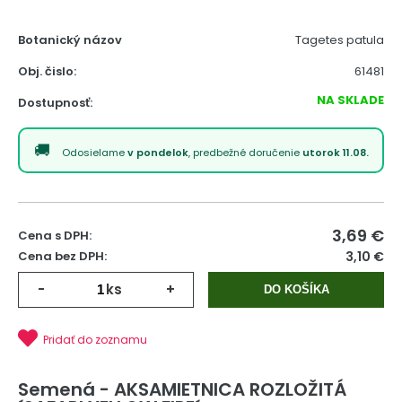
Botanický názov
Tagetes patula
Obj. čislo:
61481
NA SKLADE
Dostupnosť:
Odosielame
v pondelok
, predbežné doručenie
utorok 11.08.
3,69
€
Cena s DPH:
Cena bez DPH:
3,10 €
-
ks
+
DO KOŠÍKA
Pridať do zoznamu
Semená - AKSAMIETNICA ROZLOŽITÁ