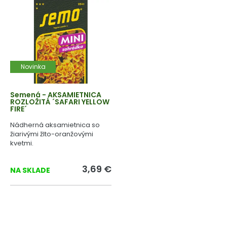
Novinka
Semená - AKSAMIETNICA
ROZLOŽITÁ ´SAFARI YELLOW
FIRE´
Nádherná aksamietnica so
žiarivými žlto-oranžovými
kvetmi.
3,69 €
NA SKLADE