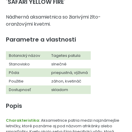
´SAFARI YELLOW FIRE´
Nádherná aksamietnica so žiarivými žlto-
oranžovými kvetmi.
Parametre a vlastnosti
Botanický názov
Tagetes patula
Stanovisko
slnečné
Pôda
priepustná, výživná
Použitie
záhon, kvetináč
Dostupnosť
skladom
Popis
Charakteristika:
Aksamietnice patria medzi najznámejšie
letničky, ktoré poznáme aj pod názvom afrikánky alebo
smraďošky. Kvety okolo seba šíria špecifickú vôňu, ktorá