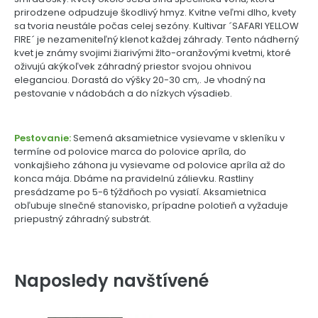
prirodzene odpudzuje škodlivý hmyz. Kvitne veľmi dlho, kvety
sa tvoria neustále počas celej sezóny. Kultivar ´SAFARI YELLOW
FIRE´ je nezameniteľný klenot každej záhrady. Tento nádherný
kvet je známy svojimi žiarivými žlto-oranžovými kvetmi, ktoré
oživujú akýkoľvek záhradný priestor svojou ohnivou
eleganciou. Dorastá do výšky 20-30 cm,. Je vhodný na
pestovanie v nádobách a do nízkych výsadieb.
Pestovanie:
Semená aksamietnice vysievame v skleníku v
termíne od polovice marca do polovice apríla, do
vonkajšieho záhona ju vysievame od polovice apríla až do
konca mája. Dbáme na pravidelnú zálievku. Rastliny
presádzame po 5-6 týždňoch po vysiatí. Aksamietnica
obľubuje slnečné stanovisko, prípadne polotieň a vyžaduje
priepustný záhradný substrát.
Naposledy navštívené