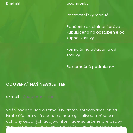
podmienky
Kontakt
Pestovateľský manuál
Poučenie o uplatnení práva
kupujúceho na odstúpenie od
kúpnej zmluvy
Formulár na ostúpenie od
zmluvy
Reklamačné podmienky
ODOBERAŤ NÁŠ NEWSLETTER
e-mail
Vaše osobné údaje (email) budeme spracovávať len za
týmto účelom v súlade s platnou legislatívou a zásadami
ochrany osobných údajov. Informácie sú určené pre osoby
staršie ako 16 rokov. Súhlas potvrdíte kliknutím na odkaz, ktorý
vám pošleme na váš email. Súhlas môžete kedykoľvek