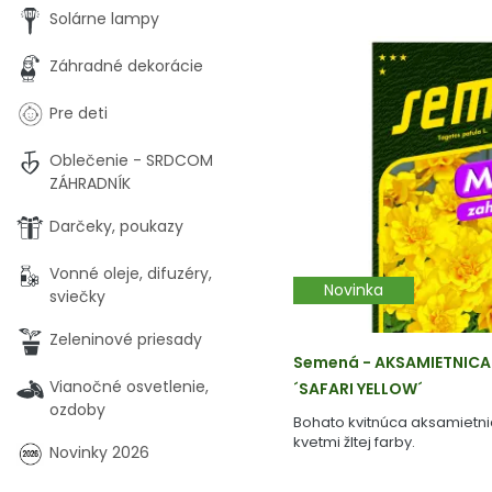
Solárne lampy
Záhradné dekorácie
Pre deti
Oblečenie - SRDCOM
ZÁHRADNÍK
Darčeky, poukazy
Vonné oleje, difuzéry,
Novinka
sviečky
Zeleninové priesady
Semená - AKSAMIETNICA
Vianočné osvetlenie,
´SAFARI YELLOW´
ozdoby
Bohato kvitnúca aksamietni
kvetmi žltej farby.
Novinky 2026