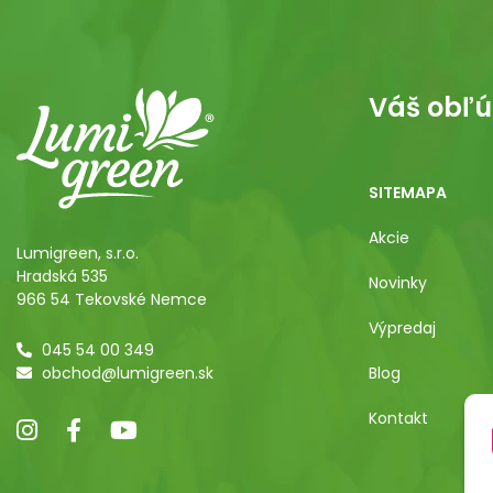
Váš obľú
SITEMAPA
Akcie
Lumigreen, s.r.o.
Hradská 535
Novinky
966 54 Tekovské Nemce
Výpredaj
045 54 00 349
obchod@lumigreen.sk
Blog
Kontakt