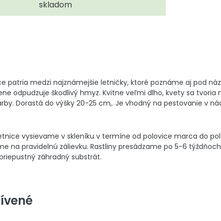
skladom
e patria medzi najznámejšie letničky, ktoré poznáme aj pod náz
zene odpudzuje škodlivý hmyz. Kvitne veľmi dlho, kvety sa tvoria
 farby. Dorastá do výšky 20-25 cm,. Je vhodný na pestovanie v n
ice vysievame v skleníku v termíne od polovice marca do polo
me na pravidelnú zálievku. Rastliny presádzame po 5-6 týždňoch 
priepustný záhradný substrát.
ívené