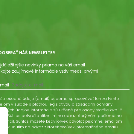
DOBERAŤ NÁŠ NEWSLETTER
jdôležitejšie novinky priamo na váš email
skajte zaujímavé informácie vždy medzi prvými
mail
še osobné údaje (email) budeme spracovávať len za týmto
elom v súlade s platnou legislatívou a zásadami ochrany
obných údajov. Informácie sú určené pre osoby staršie ako 16
kov. Súhlas potvrdíte kliknutím na odkaz, ktorý vám pošleme na
š email. Súhlas môžete kedykoľvek odvolať písomne, emailom
ebo kliknutím na odkaz z ktoréhokoľvek informačného emailu.