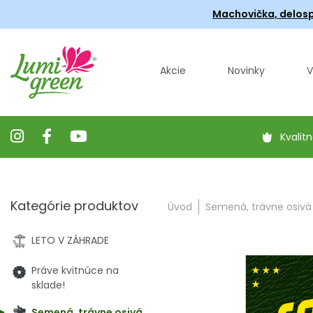
Machovička, delosp
Akcie
Novinky
V
Kvalitn
Kategórie produktov
Úvod
Semená, trávne osivá
LETO V ZÁHRADE
Práve kvitnúce na
sklade!
Semená, trávne osivá