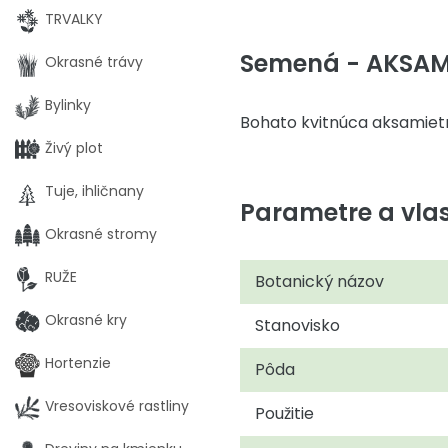
TRVALKY
Semená - AKSAMI
Okrasné trávy
Bylinky
Bohato kvitnúca aksamietni
Živý plot
Tuje, ihličnany
Parametre a vlas
Okrasné stromy
RUŽE
Botanický názov
Okrasné kry
Stanovisko
Hortenzie
Pôda
Vresoviskové rastliny
Použitie