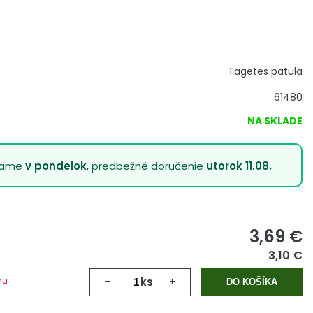
Tagetes patula
61480
NA SKLADE
lame
v pondelok
, predbežné doručenie
utorok 11.08.
3,69
€
3,10 €
mu
-
ks
+
DO KOŠÍKA