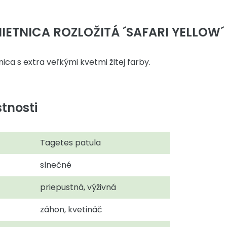
ETNICA ROZLOŽITÁ ´SAFARI YELLOW´
ca s extra veľkými kvetmi žltej farby.
tnosti
Tagetes patula
slnečné
priepustná, výživná
záhon, kvetináč