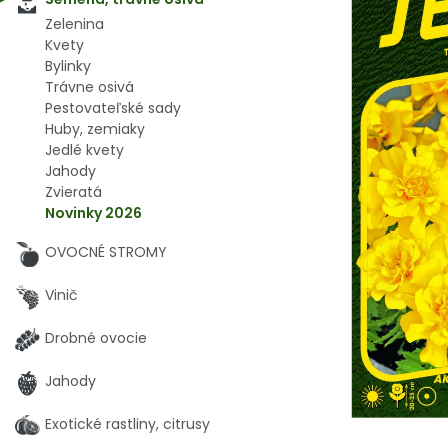
Zelenina
Kvety
Bylinky
Trávne osivá
Pestovateľské sady
Huby, zemiaky
Jedlé kvety
Jahody
Zvieratá
Novinky 2026
OVOCNÉ STROMY
Vinič
Drobné ovocie
Jahody
Exotické rastliny, citrusy