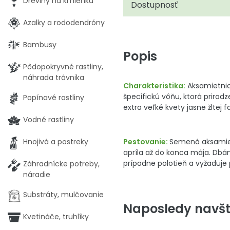
Dreviny na kmienku
Dostupnosť
Azalky a rododendróny
Bambusy
Popis
Pôdopokryvné rastliny,
náhrada trávnika
Charakteristika:
Aksamietnic
špecifickú vôňu, ktorá prirod
Popínavé rastliny
extra veľké kvety jasne žltej
Vodné rastliny
Hnojivá a postreky
Pestovanie:
Semená aksamietn
apríla až do konca mája. Dbá
prípadne polotieň a vyžaduje 
Záhradnícke potreby,
náradie
Substráty, mulčovanie
Naposledy navšt
Kvetináče, truhlíky