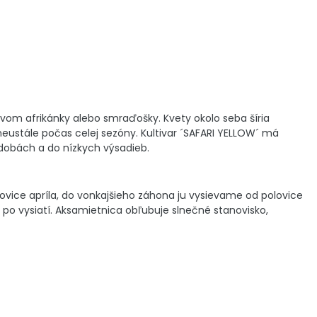
vom afrikánky alebo smraďošky. Kvety okolo seba šíria
 neustále počas celej sezóny. Kultivar ´SAFARI YELLOW´ má
ádobách a do nízkych výsadieb.
vice apríla, do vonkajšieho záhona ju vysievame od polovice
po vysiatí. Aksamietnica obľubuje slnečné stanovisko,