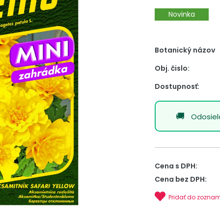
Novinka
Botanický názov
Obj. čislo:
Dostupnosť:
Odosie
Cena s DPH:
Cena bez DPH:
Pridať do zozna