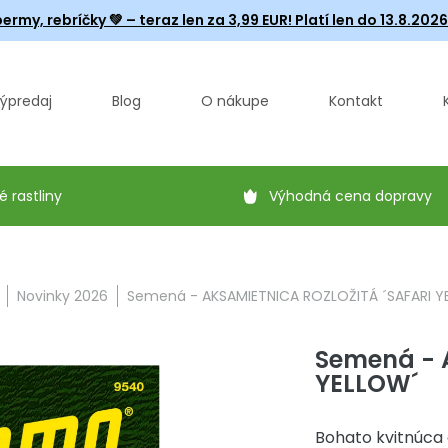
ermy, rebríčky
💚 – teraz len za 3,99 EUR! Platí len do 13.8.202
ýpredaj
Blog
O nákupe
Kontakt
é rastliny
Výhodná cena dopravy
Novinky 2026
Semená - AKSAMIETNICA ROZLOŽITÁ ´SAFARI Y
Semená - 
YELLOW´
Bohato kvitnúca 