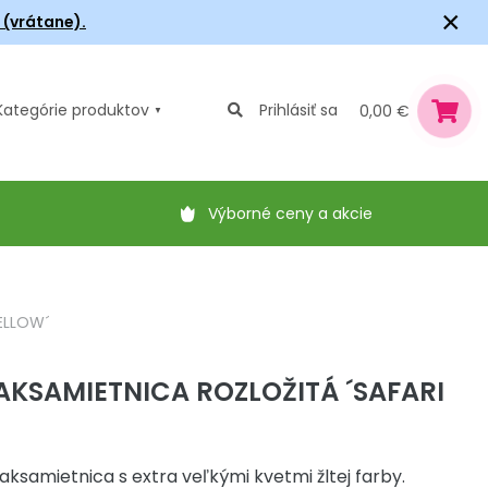
×
6 (vrátane).
Kategórie
produktov
Prihlásiť sa
0,00 €
Výborné ceny a akcie
ELLOW´
AKSAMIETNICA ROZLOŽITÁ ´SAFARI
aksamietnica s extra veľkými kvetmi žltej farby.