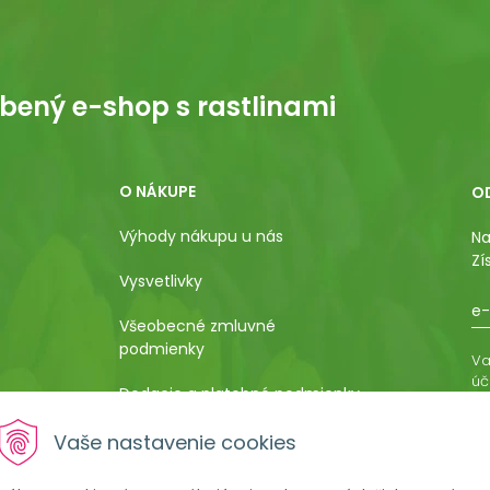
bený e-shop s rastlinami
O NÁKUPE
O
Výhody nákupu u nás
Na
Zí
Vysvetlivky
e-
Všeobecné zmluvné
podmienky
Va
úč
Dodacie a platobné podmienky
os
ro
Pestovateľský manuál
Vaše nastavenie cookies
vá
al
Poučenie o uplatnení práva