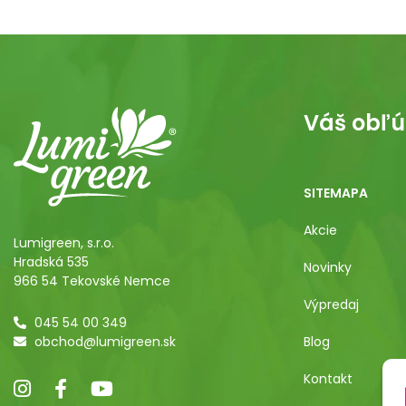
Váš obľú
SITEMAPA
Akcie
Lumigreen, s.r.o.
Hradská 535
Novinky
966 54 Tekovské Nemce
Výpredaj
045 54 00 349
obchod@lumigreen.sk
Blog
Kontakt