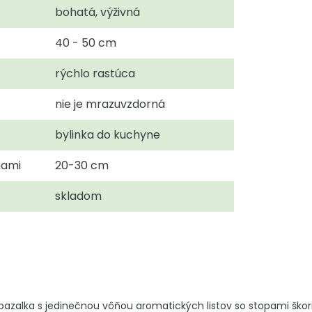
bohatá, výživná
40 - 50 cm
rýchlo rastúca
nie je mrazuvzdorná
bylinka do kuchyne
nami
20-30 cm
skladom
azalka s jedinečnou vôňou aromatických listov so stopami škorice