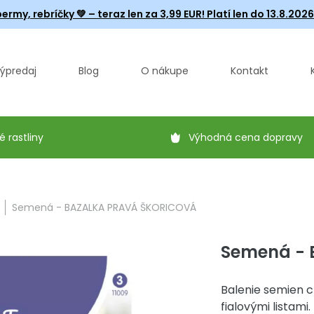
ermy, rebríčky
💚 – teraz len za 3,99 EUR! Platí len do 13.8.202
ýpredaj
Blog
O nákupe
Kontakt
é rastliny
Výhodná cena dopravy
Semená - BAZALKA PRAVÁ ŠKORICOVÁ
Semená - 
Balenie semien c
fialovými listami.