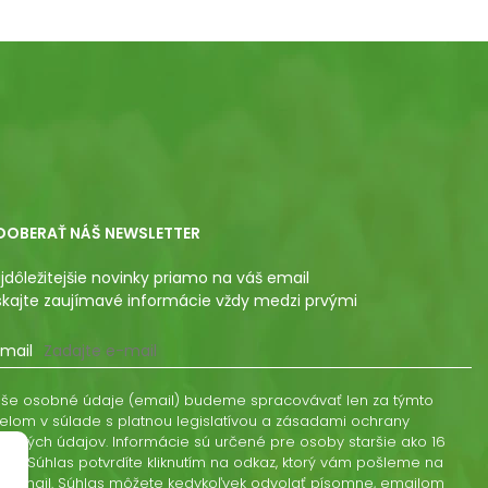
DOBERAŤ NÁŠ NEWSLETTER
jdôležitejšie novinky priamo na váš email
skajte zaujímavé informácie vždy medzi prvými
mail
še osobné údaje (email) budeme spracovávať len za týmto
elom v súlade s platnou legislatívou a zásadami ochrany
obných údajov. Informácie sú určené pre osoby staršie ako 16
kov. Súhlas potvrdíte kliknutím na odkaz, ktorý vám pošleme na
š email. Súhlas môžete kedykoľvek odvolať písomne, emailom