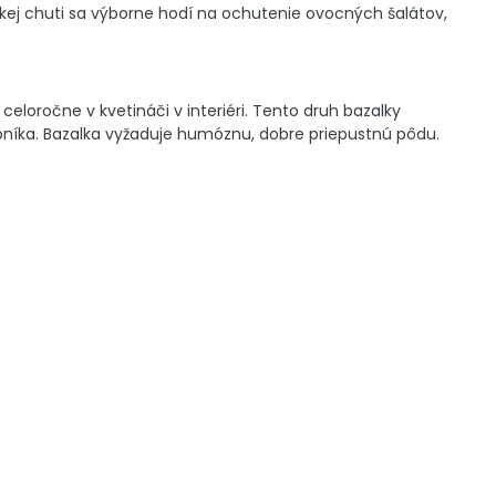
adkej chuti sa výborne hodí na ochutenie ovocných šalátov,
oročne v kvetináči v interiéri. Tento druh bazalky
pníka. Bazalka vyžaduje humóznu, dobre priepustnú pôdu.