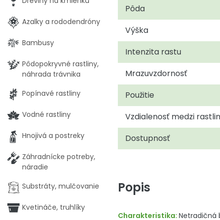
Dreviny na kmienku
Pôda
Azalky a rododendróny
Výška
Bambusy
Intenzita rastu
Pôdopokryvné rastliny,
Mrazuvzdornosť
náhrada trávnika
Popínavé rastliny
Použitie
Vodné rastliny
Vzdialenosť medzi rastli
Hnojivá a postreky
Dostupnosť
Záhradnícke potreby,
náradie
Popis
Substráty, mulčovanie
Kvetináče, truhlíky
Charakteristika:
Netradičná b