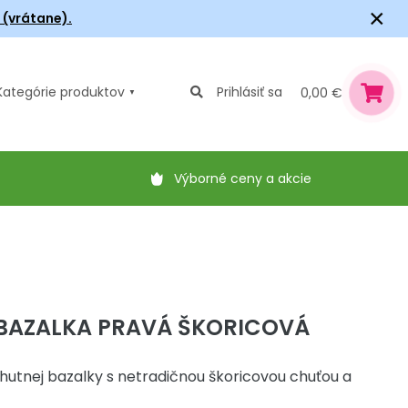
×
6 (vrátane).
Kategórie
produktov
Prihlásiť sa
0,00 €
Výborné ceny a akcie
BAZALKA PRAVÁ ŠKORICOVÁ
hutnej bazalky s netradičnou škoricovou chuťou a