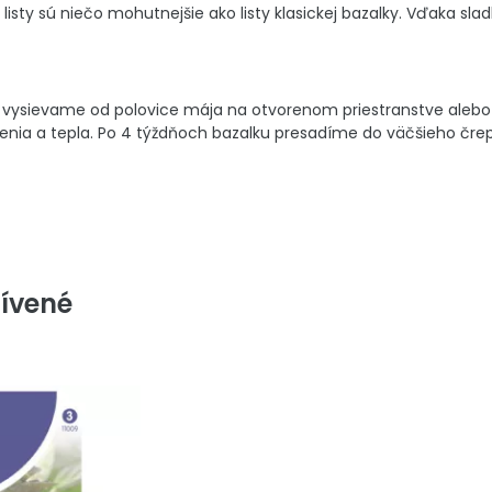
 listy sú niečo mohutnejšie ako listy klasickej bazalky. Vďaka sl
ysievame od polovice mája na otvorenom priestranstve alebo cel
renia a tepla. Po 4 týždňoch bazalku presadíme do väčšieho čre
ívené