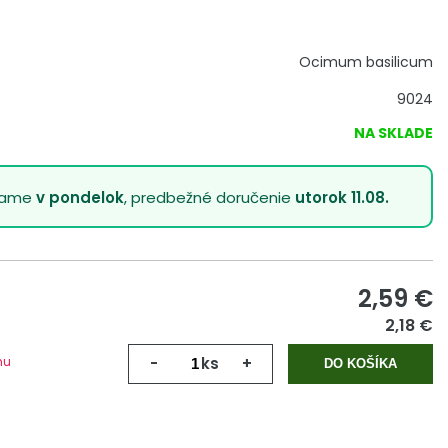
Ocimum basilicum
9024
NA SKLADE
lame
v pondelok
, predbežné doručenie
utorok 11.08.
2,59
€
2,18 €
mu
-
ks
+
DO KOŠÍKA