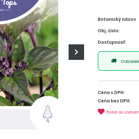
Botanický názov
Obj. čislo:
Dostupnosť:
Odosie
Cena s DPH:
Cena bez DPH:
Pridať do zozna