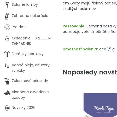
cm.Kvety majú fialový odtieň,
Solárne lampy
sladkých pokrmov.
Záhradné dekorácie
Pestovanie:
Semená bazalky v
Pre deti
potrebuje veľa slnečného žia
Oblečenie - SRDCOM
ZÁHRADNÍK
Hmotnosť balenia:
cca 1,5 g
Darčeky, poukazy
Vonné oleje, difuzéry,
Naposledy navšt
sviečky
Zeleninové priesady
Vianočné osvetlenie,
ozdoby
Novinky 2026