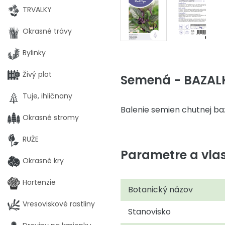
TRVALKY
Okrasné trávy
Bylinky
Živý plot
Semená - BAZAL
Tuje, ihličnany
Balenie semien chutnej baz
Okrasné stromy
RUŽE
Parametre a vlas
Okrasné kry
Hortenzie
Botanický názov
Vresoviskové rastliny
Stanovisko