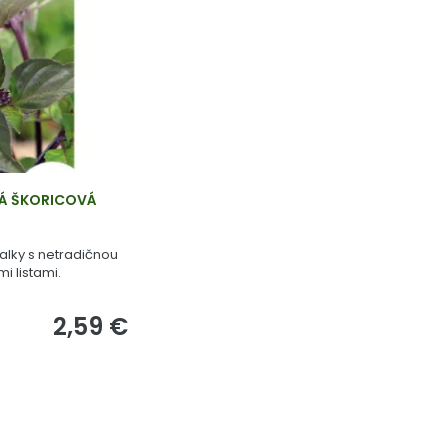
VÁ ŠKORICOVÁ
alky s netradičnou
i listami.
2,59 €