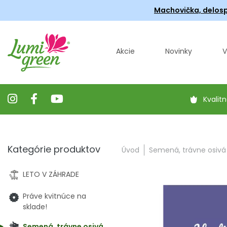
Machovička, delosp
Akcie
Novinky
V
Kvalitn
Kategórie produktov
Úvod
Semená, trávne osivá
LETO V ZÁHRADE
Práve kvitnúce na
sklade!
Semená, trávne osivá