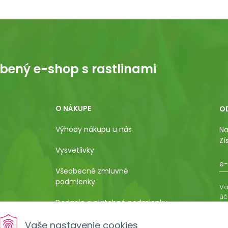
bený e-shop s rastlinami
O NÁKUPE
O
Výhody nákupu u nás
Na
Zí
Vysvetlivky
e-
Všeobecné zmluvné
podmienky
Va
úč
Dodacie a platobné podmienky
os
ro
Pestovateľský manuál
Vaše nastavenie cookies
vá