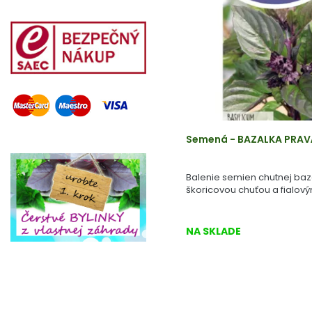
Semená - BAZALKA PRA
Balenie semien chutnej baz
škoricovou chuťou a fialovým
NA SKLADE