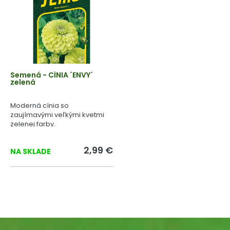
Semená - CÍNIA ´ENVY´
zelená
Moderná cínia so
zaujímavými veľkými kvetmi
zelenej farby.
2,99 €
NA SKLADE