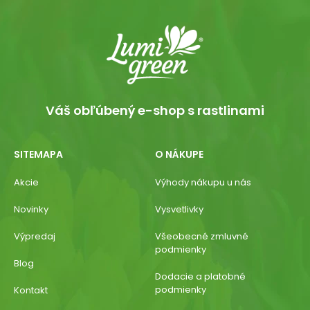
Váš obľúbený e-shop s rastlinami
SITEMAPA
O NÁKUPE
Akcie
Výhody nákupu u nás
Novinky
Vysvetlivky
Výpredaj
Všeobecné zmluvné
podmienky
Blog
Dodacie a platobné
podmienky
Kontakt