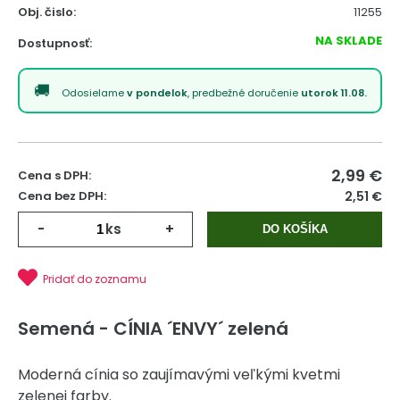
Obj. čislo:
11255
NA SKLADE
Dostupnosť:
Odosielame
v pondelok
, predbežné doručenie
utorok 11.08.
2,99
€
Cena s DPH:
Cena bez DPH:
2,51 €
-
ks
+
DO KOŠÍKA
Pridať do zoznamu
Semená - CÍNIA ´ENVY´ zelená
Moderná cínia so zaujímavými veľkými kvetmi
zelenej farby.