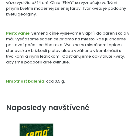
váze vydržia až 14 dní. Cínia ´ENVY´ sa vyznačuje veľkými
plnými kvetmi modernej zelenej farby. Tvar kvetu je podobný
kvetu georgíny.
Pestovanie:
Semená cínie vysievame v apríli do pareniska a v
máji vysádzame sadenice priamo na miesto, kde ju chceme
pestovať počas celého roka. Vynikne na slnečnom teplom
stanovisku v blízkosti plotov alebo v záhone v kombinácii s
trvalkami a inými letničkami. Odstraňujeme odkvitnuté kvety,
aby sme podporili dlhé kvitnutie.
Hmotnosť balenia:
cca 0,5 g.
Naposledy navštívené