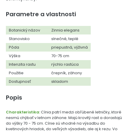
Parametre a vlastnosti
Botanický názov
Zinnia elegans
Stanovisko
slnečné, teplé
Pôda
priepustná, výživná
Výška
70-75 cm
Intenzita rastu
rýchlo rastúca
Použitie
črepník, záhony
Dostupnosť
skladom
Popis
Charakteristika:
Cínia patrí medzi obľúbené letničky, ktoré
nesmú chýbať v letnom záhone. Majú krovitý rast a dorastajú
do výšky 70 - 75 cm. Cínie sú vhodné na výsadbu do
kvetinových hriadok, do veľkých výsadieb, ale aj k rezu. Vo