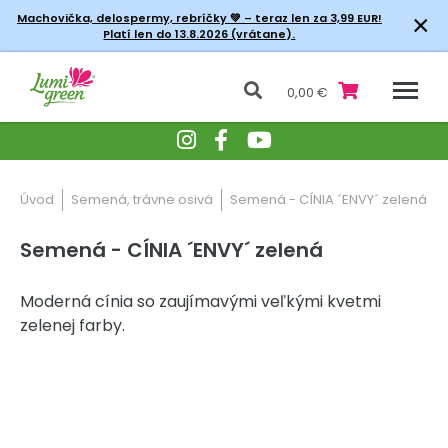
×
Machovička, delospermy, rebríčky
💚 – teraz len za 3,99 EUR!
Platí len do 13.8.2026 (vrátane).
0,00 €
Úvod
Semená, trávne osivá
Semená - CÍNIA ´ENVY´ zelená
Semená - CÍNIA ´ENVY´ zelená
Moderná cínia so zaujímavými veľkými kvetmi
zelenej farby.