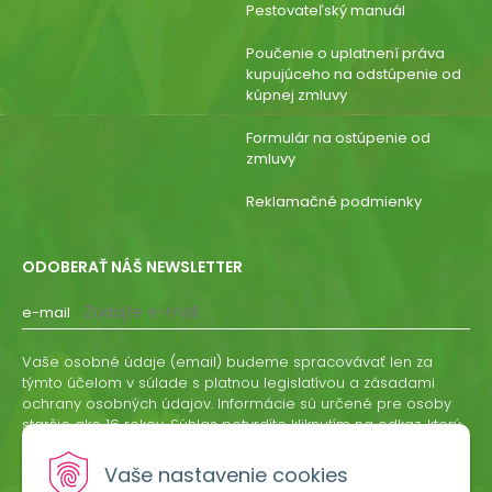
Pestovateľský manuál
Poučenie o uplatnení práva
kupujúceho na odstúpenie od
kúpnej zmluvy
Formulár na ostúpenie od
zmluvy
Reklamačné podmienky
ODOBERAŤ NÁŠ NEWSLETTER
e-mail
Vaše osobné údaje (email) budeme spracovávať len za
týmto účelom v súlade s platnou legislatívou a zásadami
ochrany osobných údajov. Informácie sú určené pre osoby
staršie ako 16 rokov. Súhlas potvrdíte kliknutím na odkaz, ktorý
vám pošleme na váš email. Súhlas môžete kedykoľvek
odvolať písomne, emailom alebo kliknutím na odkaz z
Vaše nastavenie cookies
ktoréhokoľvek informačného emailu.