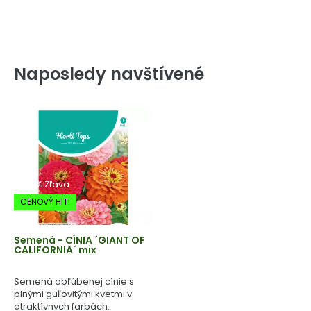
Naposledy navštívené
-20% Zľava
CENOVÝ HIT!
Semená - CÍNIA ´GIANT OF
CALIFORNIA´ mix
Semená obľúbenej cínie s
plnými guľovitými kvetmi v
atraktívnych farbách.