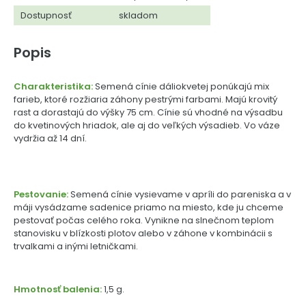
Dostupnosť
skladom
Popis
Charakteristika:
Semená cínie dáliokvetej ponúkajú mix
farieb, ktoré rozžiaria záhony pestrými farbami. Majú krovitý
rast a dorastajú do výšky 75 cm. Cínie sú vhodné na výsadbu
do kvetinových hriadok, ale aj do veľkých výsadieb. Vo váze
vydržia až 14 dní.
Pestovanie:
Semená cínie vysievame v apríli do pareniska a v
máji vysádzame sadenice priamo na miesto, kde ju chceme
pestovať počas celého roka. Vynikne na slnečnom teplom
stanovisku v blízkosti plotov alebo v záhone v kombinácii s
trvalkami a inými letničkami.
Hmotnosť balenia:
1,5 g.