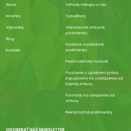
Akcie
Výhody nákupu u nás
Novinky
Vysvetlivky
Výpredaj
Všeobecné zmluvné
podmienky
Blog
Dodacie a platobné
podmienky
Kontakt
Pestovateľský manuál
Poučenie o uplatnení práva
kupujúceho na odstúpenie od
kúpnej zmluvy
Formulár na ostúpenie od
zmluvy
Reklamačné podmienky
ODOBERAŤ NÁŠ NEWSLETTER