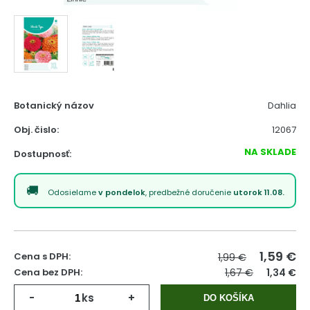
Botanický názov
Dahlia
Obj. čislo:
12067
NA SKLADE
Dostupnosť:
Odosielame
v pondelok
, predbežné doručenie
utorok 11.08.
1,59
€
Cena s DPH:
1,99 €
Cena bez DPH:
1,67 €
1,34 €
-
ks
+
DO KOŠÍKA