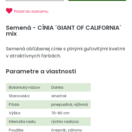
Pridať do zoznamu
Semená - CÍNIA ´GIANT OF CALIFORNIA´
mix
Semená obľúbenej cínie s plnými guľovitými kvetmi
v atraktívnych farbách.
Parametre a vlastnosti
Botanický názov
Dahlia
Stanovisko
slnečné
Pôda
priepustná, výživná
Výška
70-80 cm
Intenzita rastu
rýchlo rastúca
Použitie
črepník, záhony