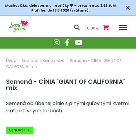
×
Machovička, delospermy, rebríčky
💚 – teraz len za 3,99 EUR!
Platí len do 13.8.2026 (vrátane).
0,00 €
Úvod
Semená, trávne osivá
Semená - CÍNIA ´GIANT OF
CALIFORNIA´ mix
Semená - CÍNIA ´GIANT OF CALIFORNIA´
mix
Semená obľúbenej cínie s plnými guľovitými kvetmi
v atraktívnych farbách.
-20% Zľava
CENOVÝ HIT!