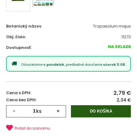
Botanický názov
Tropaeolum majus
Obj. čislo:
11272
NA SKLADE
Dostupnosť:
Odosielame
v pondelok
, predbežné doručenie
utorok 11.08.
2,79
€
Cena s DPH:
Cena bez DPH:
2,34 €
-
ks
+
DO KOŠÍKA
Pridať do zoznamu