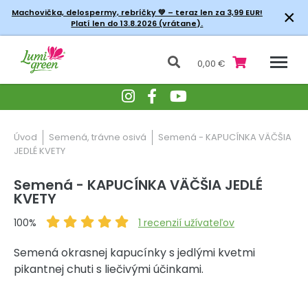
×
Machovička, delospermy, rebríčky
💚 – teraz len za 3,99 EUR!
Platí len do 13.8.2026 (vrátane).
0,00 €
Úvod
Semená, trávne osivá
Semená - KAPUCÍNKA VÄČŠIA
JEDLÉ KVETY
Semená - KAPUCÍNKA VÄČŠIA JEDLÉ
KVETY
100%
1
recenzií užívateľov
Semená okrasnej kapucínky s jedlými kvetmi
pikantnej chuti s liečivými účinkami.