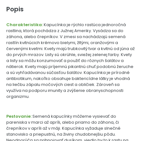
Popis
Charakteristika:
Kapucínka je rýchlo rastúca jednoročná
rastlina, ktorá pochádza z Južnej Ameriky. Vysádza sa do
záhona, alebo črepníkov. V zmesi sa nachádzajú semená
rastlín kvitnúcich krémovo bielymi, žltými, oranžovými a
červenými kvetmi. Kvety majú trubkovitý tvar a kvitnú od júna až
do prvých mrazov. Listy sú okrúhle, sviežej zelenej farby. Kvety
a listy sa môžu konzumovať a použiť do rôznych šalátov a
nátierok. Kvety majú príjemnú pikantnú chuť podobnú žeruche
a sú vyhľadávanou súčasťou šalátov. Kapucínka je prírodné
antibiotikum, nakoľko obsahuje baktericídne látky je vhodná
na liečbu zápalu močových ciest a obličiek. Zároveň sa
využíva na podporu imunity a zvýšenie obranyschopnosti
organizmu.
Pestovanie:
Semená kapucínky môžeme vysievať do
pareniska v marci až apríli, alebo priamo do záhona, či
črepníkov v apríli až v máji. Kapucínka vyžaduje slnečné
stanovisko a priepustnú, na živiny chudobnejšiu pôdu.
Neodporúča sa prihnojovať dusíkom, viedlo by to k rastu na