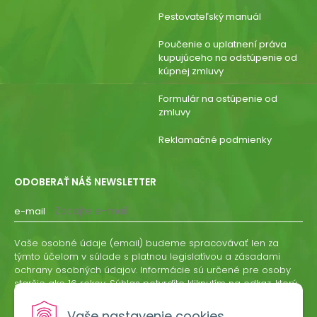
Pestovateľský manuál
Poučenie o uplatnení práva
kupujúceho na odstúpenie od
kúpnej zmluvy
Formulár na ostúpenie od
zmluvy
Reklamačné podmienky
ODOBERAŤ NÁŠ NEWSLETTER
e-mail
Vaše osobné údaje (email) budeme spracovávať len za
týmto účelom v súlade s platnou legislatívou a zásadami
ochrany osobných údajov. Informácie sú určené pre osoby
staršie ako 16 rokov. Súhlas potvrdíte kliknutím na odkaz, ktorý
vám pošleme na váš email. Súhlas môžete kedykoľvek
odvolať písomne, emailom alebo kliknutím na odkaz z
Vaše nastavenie cookies