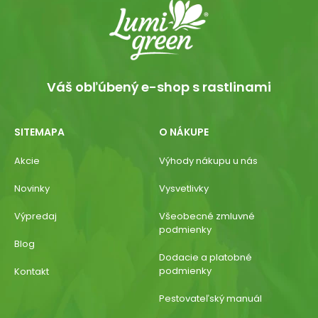
Váš obľúbený e-shop s rastlinami
SITEMAPA
O NÁKUPE
Akcie
Výhody nákupu u nás
Novinky
Vysvetlivky
Výpredaj
Všeobecné zmluvné
podmienky
Blog
Dodacie a platobné
podmienky
Kontakt
Pestovateľský manuál