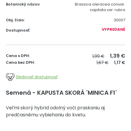
Botanický názov
Brassica oleracea convar.
capitata var. rubra
Obj. čislo:
30007
VYPREDANÉ
Dostupnosť:
1,39
€
Cena s DPH:
1,99 €
Cena bez DPH:
1,67 €
1,17 €
Sledovať dostupnosť
Semená - KAPUSTA SKORÁ ´MINICA F1´
Veľmi skorý hybrid odolný voči praskaniu aj
predčasnému vybiehaniu do kvetu.