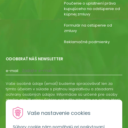
Poučenie o uplatnení práva
kupujúceho na odstúpenie od
kúpnej zmluvy
Formulár na ostúpenie od
zmluvy
Reklamačné podmienky
ODOBERAŤ NÁŠ NEWSLETTER
e-mail
Vaše osobné údaje (email) budeme spracovávať len za
týmto účelom v súlade s platnou legislatívou a zásadami
ochrany osobných údajov. Informácie sú určené pre osoby
staršie ako 16 rokov. Súhlas potvrdíte kliknutím na odkaz, ktorý
vám pošleme na váš email. Súhlas môžete kedykoľvek
odvolať písomne, emailom alebo kliknutím na odkaz z
Vaše nastavenie cookies
ktoréhokoľvek informačného emailu.
Súbory cookie nám pomáhajú pri poskytovaní