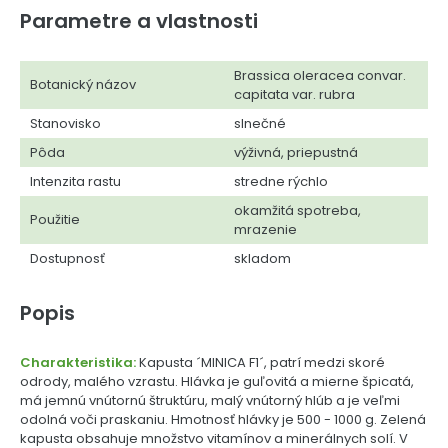
Parametre a vlastnosti
Brassica oleracea convar.
Botanický názov
capitata var. rubra
Stanovisko
slnečné
Pôda
výživná, priepustná
Intenzita rastu
stredne rýchlo
okamžitá spotreba,
Použitie
mrazenie
Dostupnosť
skladom
Popis
Charakteristika:
Kapusta ´MINICA F1´, patrí medzi skoré
odrody, malého vzrastu. Hlávka je guľovitá a mierne špicatá,
má jemnú vnútornú štruktúru, malý vnútorný hlúb a je veľmi
odolná voči praskaniu. Hmotnosť hlávky je 500 - 1000 g. Zelená
kapusta obsahuje množstvo vitamínov a minerálnych solí. V