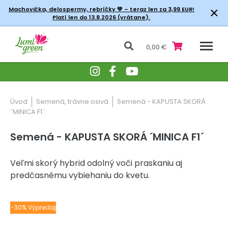
×
Machovička, delospermy, rebríčky
💚 – teraz len za 3,99 EUR!
Platí len do 13.8.2026 (vrátane).
0,00 €
Úvod
Semená, trávne osivá
Semená - KAPUSTA SKORÁ
´MINICA F1´
Semená - KAPUSTA SKORÁ ´MINICA F1´
Veľmi skorý hybrid odolný voči praskaniu aj
predčasnému vybiehaniu do kvetu.
-30% Výpredaj