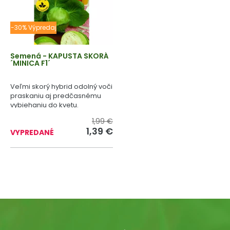
-30% Výpredaj
Semená - KAPUSTA SKORÁ
´MINICA F1´
Veľmi skorý hybrid odolný voči
praskaniu aj predčasnému
vybiehaniu do kvetu.
1,99 €
1,39 €
VYPREDANÉ