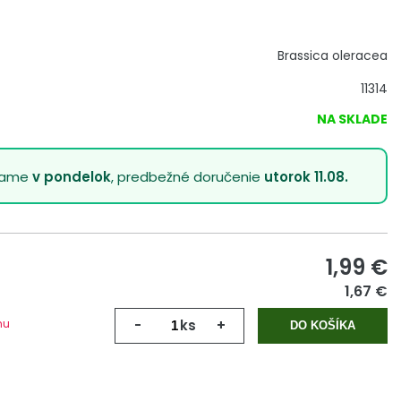
Brassica oleracea
11314
NA SKLADE
lame
v pondelok
, predbežné doručenie
utorok 11.08.
1,99
€
1,67 €
mu
-
ks
+
DO KOŠÍKA