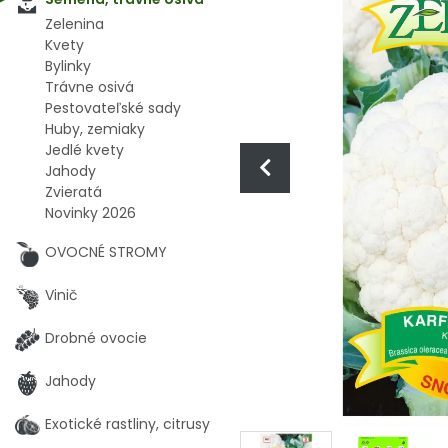
Zelenina
Kvety
Bylinky
Trávne osivá
Pestovateľské sady
Huby, zemiaky
Jedlé kvety
Jahody
Zvieratá
Novinky 2026
OVOCNÉ STROMY
Vinič
Drobné ovocie
Jahody
Exotické rastliny, citrusy