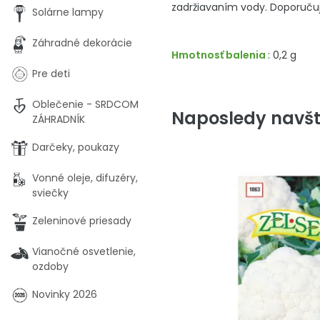
zadržiavaním vody. Doporučuj
Solárne lampy
Záhradné dekorácie
Hmotnosť balenia
: 0,2 g
Pre deti
Oblečenie - SRDCOM
Naposledy navšt
ZÁHRADNÍK
Darčeky, poukazy
Vonné oleje, difuzéry,
sviečky
Zeleninové priesady
Vianočné osvetlenie,
ozdoby
Novinky 2026