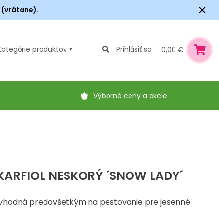
×
6 (vrátane).
Kategórie
produktov
Prihlásiť sa
0,00 €
Výborné ceny a akcie
KARFIOL NESKORÝ ´SNOW LADY´
vhodná predovšetkým na pestovanie pre jesenné