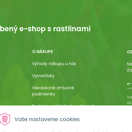
bený e-shop s rastlinami
O NÁKUPE
O
Výhody nákupu u nás
Na
Zí
Vysvetlivky
e-
Všeobecné zmluvné
podmienky
Va
úč
Dodacie a platobné podmienky
os
ro
Pestovateľský manuál
Vaše nastavenie cookies
vá
al
Poučenie o uplatnení práva