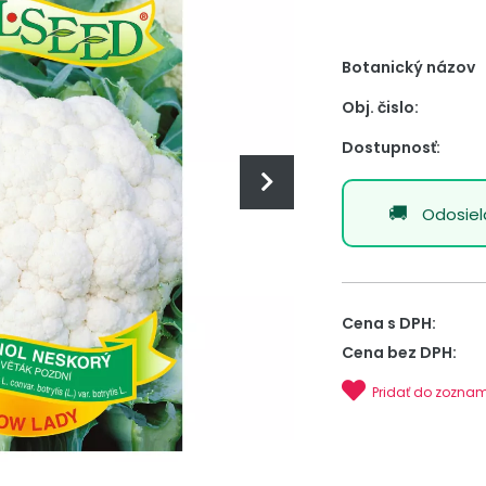
Botanický názov
Obj. čislo:
Dostupnosť:
Odosie
Cena s DPH:
Cena bez DPH:
Pridať do zozna