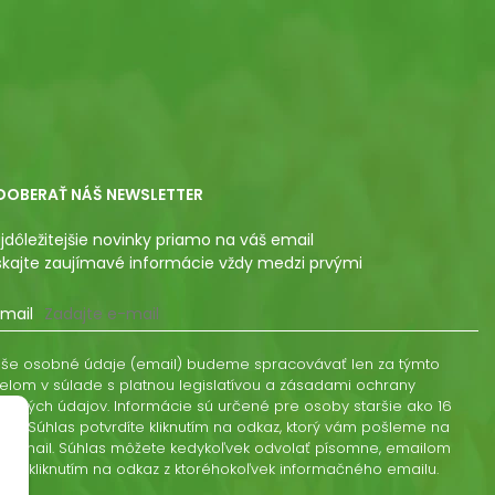
DOBERAŤ NÁŠ NEWSLETTER
jdôležitejšie novinky priamo na váš email
skajte zaujímavé informácie vždy medzi prvými
mail
še osobné údaje (email) budeme spracovávať len za týmto
elom v súlade s platnou legislatívou a zásadami ochrany
obných údajov. Informácie sú určené pre osoby staršie ako 16
kov. Súhlas potvrdíte kliknutím na odkaz, ktorý vám pošleme na
š email. Súhlas môžete kedykoľvek odvolať písomne, emailom
ebo kliknutím na odkaz z ktoréhokoľvek informačného emailu.