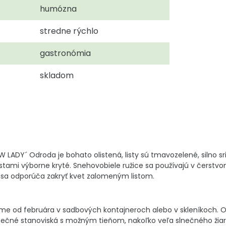
humózna
stredne rýchlo
gastronómia
skladom
W LADY´ Odroda je bohato olistená, listy sú tmavozelené, silno sri
ú listami výborne kryté. Snehovobiele ružice sa používajú v čerst
 sa odporúča zakryť kvet zalomeným listom.
e od februára v sadbových kontajneroch alebo v skleníkoch. Od
čné stanoviská s možným tieňom, nakoľko veľa slnečného žiar