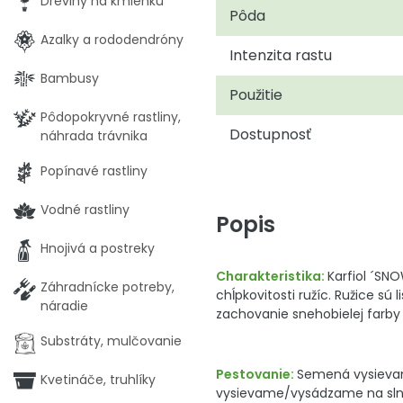
Dreviny na kmienku
Pôda
Azalky a rododendróny
Intenzita rastu
Bambusy
Použitie
Pôdopokryvné rastliny,
Dostupnosť
náhrada trávnika
Popínavé rastliny
Vodné rastliny
Popis
Hnojivá a postreky
Charakteristika:
Karfiol ´SNO
Záhradnícke potreby,
chĺpkovitosti ružíc. Ružice s
náradie
zachovanie snehobielej farby
Substráty, mulčovanie
Pestovanie:
Semená vysievam
Kvetináče, truhlíky
vysievame/vysádzame na slne