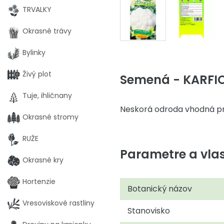
TRVALKY
Okrasné trávy
Bylinky
Živý plot
Semená - KARFI
Tuje, ihličnany
Neskorá odroda vhodná pr
Okrasné stromy
RUŽE
Parametre a vlas
Okrasné kry
Hortenzie
Botanický názov
Vresoviskové rastliny
Stanovisko