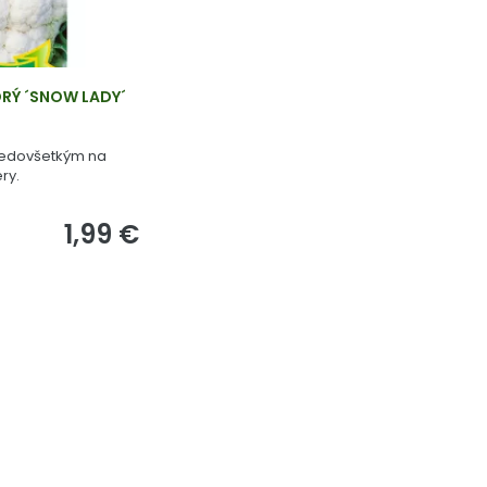
ORÝ ´SNOW LADY´
edovšetkým na
ry.
1,99 €