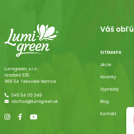
Váš obľú
SITEMAPA
Akcie
Lumigreen, s.r.o.
Hradská 535
Novinky
966 54 Tekovské Nemce
Výpredaj
045 54 00 349
obchod@lumigreen.sk
Blog
Kontakt