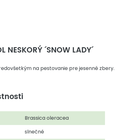
OL NESKORÝ ´SNOW LADY´
edovšetkým na pestovanie pre jesenné zbery.
tnosti
Brassica oleracea
slnečné