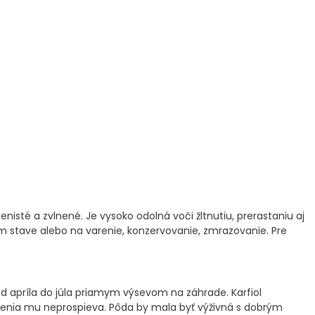
enisté a zvlnené. Je vysoko odolná voči žltnutiu, prerastaniu aj
vom stave alebo na varenie, konzervovanie, zmrazovanie. Pre
 apríla do júla priamym výsevom na záhrade. Karfiol
enia mu neprospieva. Pôda by mala byť výživná s dobrým