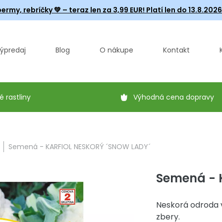
ermy, rebríčky
💚 – teraz len za 3,99 EUR! Platí len do 13.8.202
ýpredaj
Blog
O nákupe
Kontakt
é rastliny
Výhodná cena dopravy
Semená - KARFIOL NESKORÝ ´SNOW LADY´
Semená - 
Neskorá odroda 
zbery.