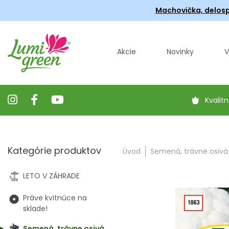
Machovička, delosp
Akcie
Novinky
V
Kvalitn
Kategórie produktov
Úvod
Semená, trávne osivá
LETO V ZÁHRADE
Práve kvitnúce na
sklade!
Semená, trávne osivá