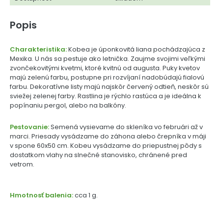
Popis
Charakteristika:
Kobea je úponkovitá liana pochádzajúca z
Mexika. U nás sa pestuje ako letnička. Zaujme svojimi veľkými
zvončekovitými kvetmi, ktoré kvitnú od augusta. Puky kvetov
majú zelenú farbu, postupne pri rozvíjaní nadobúdajú fialovú
farbu. Dekoratívne listy majú najskôr červený odtieň, neskôr sú
sviežej zelenej farby. Rastlina je rýchlo rastúca a je ideálna k
popínaniu pergol, alebo na balkóny.
Pestovanie:
Semená vysievame do skleníka vo februári až v
marci. Priesady vysádzame do záhona alebo črepníka v máji
v spone 60x50 cm. Kobeu vysádzame do priepustnej pôdy s
dostatkom vlahy na slnečné stanovisko, chránené pred
vetrom.
Hmotnosť balenia:
cca 1 g.