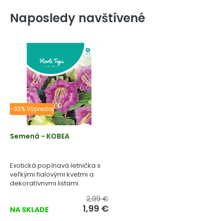
Naposledy navštívené
-33% Výpredaj
Semená - KOBEA
Exotická popínavá letnička s
veľkými fialovými kvetmi a
dekoratívnymi listami.
2,99 €
1,99 €
NA SKLADE