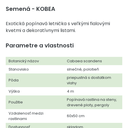
Semená - KOBEA
Exotická popínavá letnička s veľkými fialovými
kvetmi a dekoratívnymi listami.
Parametre a vlastnosti
Botanický názov
Cabaea scandens
Stanovisko
slnečné, polotieň
priepustná s dostatkom
Pôda
vlahy
Výška
4 m
Popínavá rastlina na steny,
Použitie
drevené ploty, pergoly
Vzdialenosť medzi
60x50 cm
rastlinami
Dostupnosť
skladom