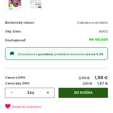
Botanický názov
Cabaea scandens
Obj. čislo:
60612
NA SKLADE
Dostupnosť:
Odosielame
v pondelok
, predbežné doručenie
utorok 11.08.
1,99
€
Cena s DPH:
2,99 €
Cena bez DPH:
2,51 €
1,67 €
-
ks
+
DO KOŠÍKA
Pridať do zoznamu