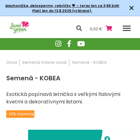
×
Machovička, delospermy, rebríčky
💚 – teraz len za 3,99 EUR!
Platí len do 13.8.2026 (vrátane).
0,00 €
Úvod
Semená, trávne osivá
Semená - KOBEA
Semená - KOBEA
Exotická popínavá letnička s veľkými fialovými
kvetmi a dekoratívnymi listami.
-33% Výpredaj