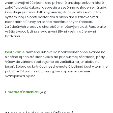
známa svojimi účinkami ako prírodné antidepresívum, ktoré
zaháňa pocity úzkosti, depresiu a sezónne rozladenie nálady.
Obsahuje prírodnú látku hypericín, ktorá posilňuje imunitný
systém, bojuje proti baktériam a plesniam a zároveň má
blahodárne účinky pri liečbe menštruačných ťažkostí,
žalúdočných vredov a chorobách močových ciest. Rastie ako
vyššia trváca bylina s výraznými žltými kvetmi s čiernymi
bodkami.
Pestovanie:
Semená ľubovníka bodkovaného vysievame na
slnečné aj tienisté stanovisko do priepustnej záhradnej pôdy.
Výsev do záhona realizujeme od začiatku na jar alebo na
jeseň. Zbiera sa kvitnúca nezdrevnatelá bylinná časť v termíne
približne 24. jún - z dátumu vyplýva aj pomenovanie
svätojánska bylina.
Hmotnosť balenia:
0,4 g