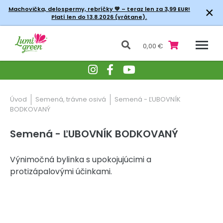
×
Machovička, delospermy, rebríčky
💚 – teraz len za 3,99 EUR!
Platí len do 13.8.2026 (vrátane).
0,00 €
Úvod
Semená, trávne osivá
Semená - ĽUBOVNÍK
BODKOVANÝ
Semená - ĽUBOVNÍK BODKOVANÝ
Výnimočná bylinka s upokojujúcimi a
protizápalovými účinkami.