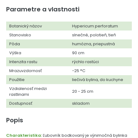
Parametre a vlastnosti
Botanický názov
Hypericum perforatum
Stanovisko
slnečné, polotieň, tieň
Pôda
humózna, priepustná
Výška
90 cm
Intenzita rastu
rýchlo rastúci
Mrazuvzdornosť
-25 °C
Použitie
liečivá bylina, do kuchyne
Vzdialenosť medzi
20 - 25 cm
rastlinami
Dostupnosť
skladom
Popis
Charakteristika:
Ľubovník bodkovaný je výnimočná bylinka