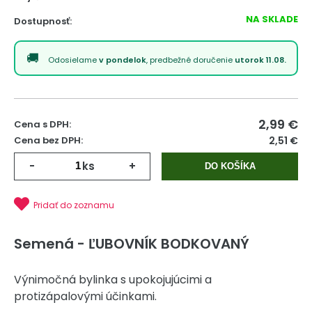
NA SKLADE
Dostupnosť:
Odosielame
v pondelok
, predbežné doručenie
utorok 11.08.
2,99
€
Cena s DPH:
Cena bez DPH:
2,51 €
-
ks
+
DO KOŠÍKA
Pridať do zoznamu
Semená - ĽUBOVNÍK BODKOVANÝ
Výnimočná bylinka s upokojujúcimi a
protizápalovými účinkami.