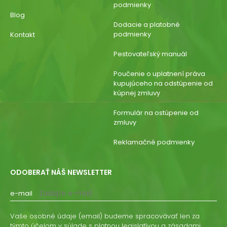
podmienky
Blog
Dodacie a platobné
podmienky
Kontakt
Pestovateľský manuál
Poučenie o uplatnení práva
kupujúceho na odstúpenie od
kúpnej zmluvy
Formulár na ostúpenie od
zmluvy
Reklamačné podmienky
ODOBERAŤ NÁŠ NEWSLETTER
e-mail
Vaše osobné údaje (email) budeme spracovávať len za
týmto účelom v súlade s platnou legislatívou a zásadami