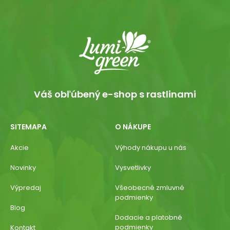
Váš obľúbený e-shop s rastlinami
SITEMAPA
O NÁKUPE
Akcie
Výhody nákupu u nás
Novinky
Vysvetlivky
Výpredaj
Všeobecné zmluvné
podmienky
Blog
Dodacie a platobné
podmienky
Kontakt