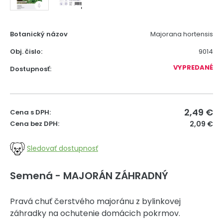
Botanický názov
Majorana hortensis
Obj. čislo:
9014
VYPREDANÉ
Dostupnosť:
2,49
€
Cena s DPH:
Cena bez DPH:
2,09 €
Sledovať dostupnosť
Semená - MAJORÁN ZÁHRADNÝ
Pravá chuť čerstvého majoránu z bylinkovej
záhradky na ochutenie domácich pokrmov.