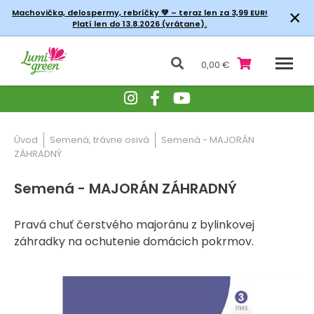
×
Machovička, delospermy, rebríčky
💚 – teraz len za 3,99 EUR!
Platí len do 13.8.2026 (vrátane).
0,00 €
Úvod
Semená, trávne osivá
Semená - MAJORÁN
ZÁHRADNÝ
Semená - MAJORÁN ZÁHRADNÝ
Pravá chuť čerstvého majoránu z bylinkovej
záhradky na ochutenie domácich pokrmov.