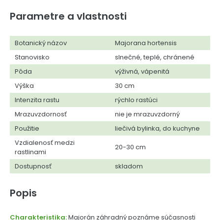
Parametre a vlastnosti
Botanický názov
Majorana hortensis
Stanovisko
slnečné, teplé, chránené
Pôda
výživná, vápenitá
Výška
30 cm
Intenzita rastu
rýchlo rastúci
Mrazuvzdornosť
nie je mrazuvzdorný
Použitie
liečivá bylinka, do kuchyne
Vzdialenosť medzi
20-30 cm
rastlinami
Dostupnosť
skladom
Popis
Charakteristika:
Majorán záhradný poznáme súčasnosti