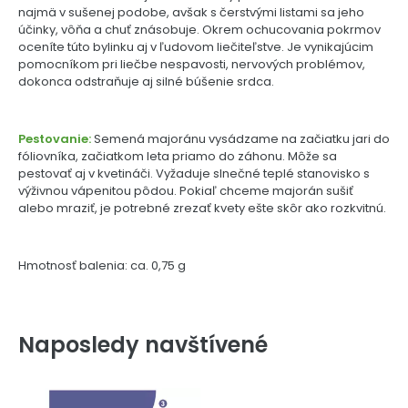
najmä v sušenej podobe, avšak s čerstvými listami sa jeho
účinky, vôňa a chuť znásobuje. Okrem ochucovania pokrmov
oceníte túto bylinku aj v ľudovom liečiteľstve. Je vynikajúcim
pomocníkom pri liečbe nespavosti, nervových problémov,
dokonca odstraňuje aj silné búšenie srdca.
Pestovanie:
Semená majoránu vysádzame na začiatku jari do
fóliovníka, začiatkom leta priamo do záhonu. Môže sa
pestovať aj v kvetináči. Vyžaduje slnečné teplé stanovisko s
výživnou vápenitou pôdou. Pokiaľ chceme majorán sušiť
alebo mraziť, je potrebné zrezať kvety ešte skôr ako rozkvitnú.
Hmotnosť balenia: ca. 0,75 g
Naposledy navštívené