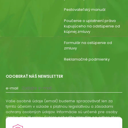
Pestovateľský manuál
Poučenie o uplatnení práva
kupujúceho na odstúpenie od
kúpnej zmluvy
Formulár na ostúpenie od
zmluvy
Reklamačné podmienky
ODOBERAŤ NÁŠ NEWSLETTER
e-mail
Vaše osobné údaje (email) budeme spracovávať len za
týmto účelom v súlade s platnou legislatívou a zásadami
ochrany osobných údajov. Informácie sú určené pre osoby
staršie ako 16 rokov. Súhlas potvrdíte kliknutím na odkaz, ktorý
vám pošleme na váš email. Súhlas môžete kedykoľvek