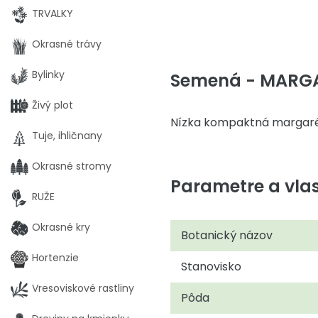
TRVALKY
Okrasné trávy
Bylinky
Semená - MARG
Živý plot
Nízka kompaktná margaréta
Tuje, ihličnany
Okrasné stromy
Parametre a vlas
RUŽE
Okrasné kry
Botanický názov
Hortenzie
Stanovisko
Vresoviskové rastliny
Pôda