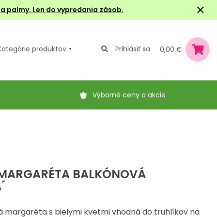
×
e a palmy. Len do vypredania zásob.
Kategórie
produktov
Prihlásiť sa
0,00 €
Výborné ceny a akcie
 MARGARÉTA BALKÓNOVÁ
´
 margaréta s bielymi kvetmi vhodná do truhlíkov na