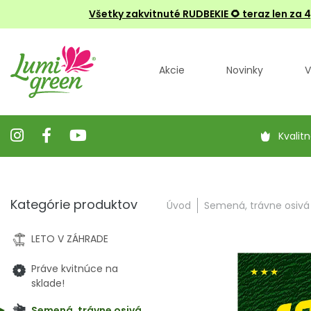
Všetky zakvitnuté RUDBEKIE
🌻 teraz len za 
Akcie
Novinky
V
Kvalitn
Kategórie produktov
Úvod
Semená, trávne osivá
LETO V ZÁHRADE
Práve kvitnúce na
sklade!
Semená, trávne osivá