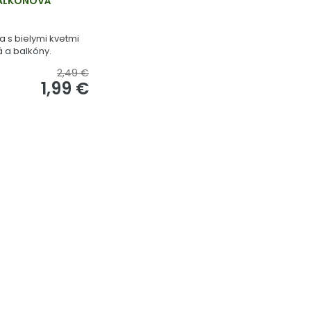
BALKÓNOVÁ
 s bielymi kvetmi
á a balkóny.
2,49 €
1,99 €