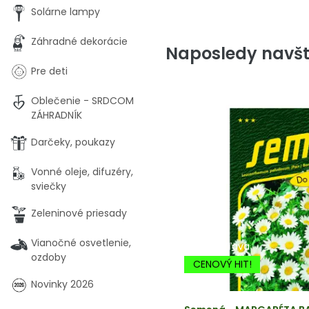
Solárne lampy
Záhradné dekorácie
Naposledy navšt
Pre deti
Oblečenie - SRDCOM
ZÁHRADNÍK
Darčeky, poukazy
Vonné oleje, difuzéry,
sviečky
Zeleninové priesady
Vianočné osvetlenie,
-20% Zľava
ozdoby
CENOVÝ HIT!
Novinky 2026