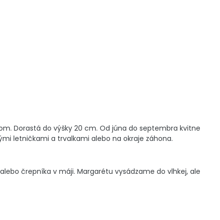
tom. Dorastá do výšky 20 cm. Od júna do septembra kvitne
mi letničkami a trvalkami alebo na okraje záhona.
lebo črepníka v máji. Margarétu vysádzame do vlhkej, ale