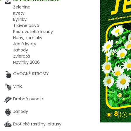
Zelenina
Kvety
Bylinky
Trávne osivá
Pestovateľské sady
Huby, zemiaky
Jedlé kvety
Jahody
Zvieratá
Novinky 2026
OVOCNÉ STROMY
Vinič
Drobné ovocie
Jahody
Exotické rastliny, citrusy