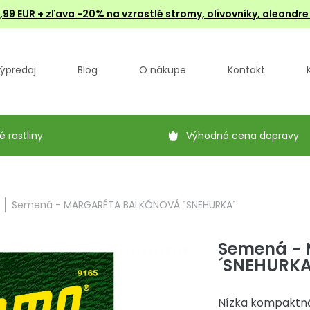
4,99 EUR + zľava -20% na vzrastlé stromy, olivovníky, oleandr
ýpredaj
Blog
O nákupe
Kontakt
é rastliny
Výhodná cena dopravy
Semená - MARGARÉTA BALKÓNOVÁ ´SNEHURKA´
Semená -
´SNEHURKA
Nízka kompaktná