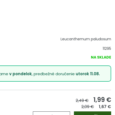
Leucanthemum paludosum
11295
NA SKLADE
lame
v pondelok
, predbežné doručenie
utorok 11.08.
1,99
€
2,49 €
2,09 €
1,67 €