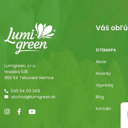
Váš obľú
SITEMAPA
Akcie
Lumigreen, s.r.o.
Hradská 535
Novinky
966 54 Tekovské Nemce
Výpredaj
045 54 00 349
obchod@lumigreen.sk
Blog
Kontakt