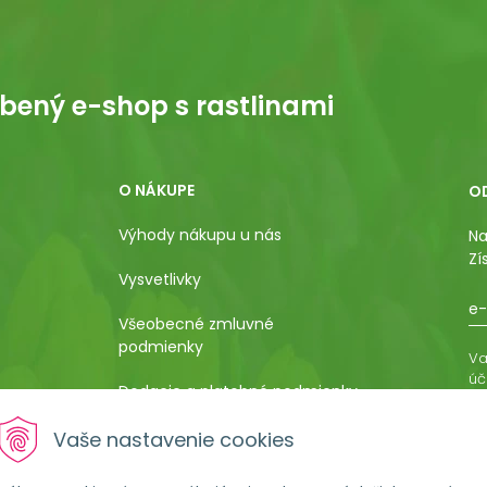
bený e-shop s rastlinami
O NÁKUPE
O
Výhody nákupu u nás
Na
Zí
Vysvetlivky
e-
Všeobecné zmluvné
podmienky
Va
úč
Dodacie a platobné podmienky
os
ro
Pestovateľský manuál
Vaše nastavenie cookies
vá
al
Poučenie o uplatnení práva