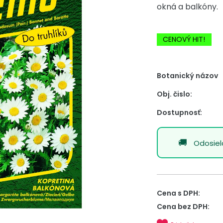
okná a balkóny.
-20% Zľava
CENOVÝ HIT!
Botanický názov
Obj. čislo:
Dostupnosť:
Odosie
Cena s DPH:
Cena bez DPH: