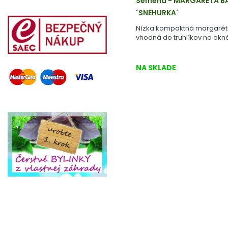
Semená - MARGARÉTA 
´SNEHURKA´
Nízka kompaktná margaréta
vhodná do truhlíkov na okn
NA SKLADE