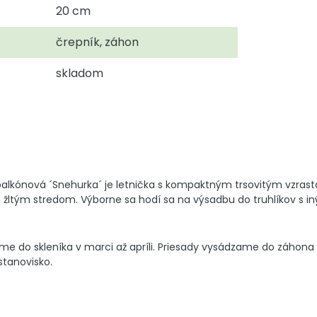
20 cm
črepník, záhon
skladom
alkónová ´Snehurka´ je letnička s kompaktným trsovitým vzras
žltým stredom. Výborne sa hodí sa na výsadbu do truhlíkov s iný
 do skleníka v marci až apríli. Priesady vysádzame do záhona a
stanovisko.