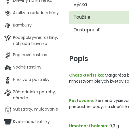
Dreviny na kmienku
Výška
Azalky a rododendróny
Použitie
Bambusy
Dostupnosť
Pôdopokryvné rastliny,
náhrada trávnika
Popínavé rastliny
Popis
Vodné rastliny
Charakteristika:
Margaréta b
Hnojivá a postreky
množstvom bielych kvetov so 
Záhradnícke potreby,
náradie
Pestovanie:
Semená vysievame
priepustnej pôdy, na slnečné 
Substráty, mulčovanie
Kvetináče, truhlíky
Hmotnosť balenia:
0,3 g.