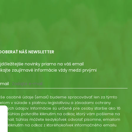
DOBERAŤ NÁŠ NEWSLETTER
jdôležitejšie novinky priamo na váš email
skajte zaujímavé informácie vždy medzi prvými
mail
še osobné údaje (email) budeme spracovávať len za týmto
elom v súlade s platnou legislatívou a zásadami ochrany
obných údajov. Informácie sú určené pre osoby staršie ako 16
kov. Súhlas potvrdíte kliknutím na odkaz, ktorý vám pošleme na
š email. Súhlas môžete kedykoľvek odvolať písomne, emailom
ebo kliknutím na odkaz z ktoréhokoľvek informačného emailu.