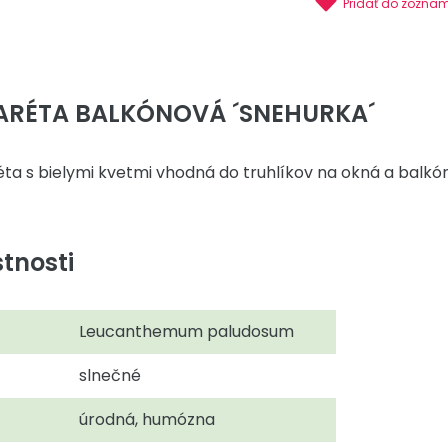
Pridať do zozna
ARÉTA BALKÓNOVÁ ´SNEHURKA´
 s bielymi kvetmi vhodná do truhlíkov na okná a balkón
tnosti
Leucanthemum paludosum
slnečné
úrodná, humózna