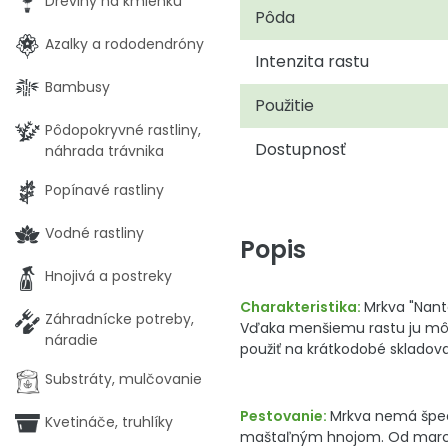
Dreviny na kmienku
Pôda
Azalky a rododendróny
Intenzita rastu
Bambusy
Použitie
Pôdopokryvné rastliny,
Dostupnosť
náhrada trávnika
Popínavé rastliny
Vodné rastliny
Popis
Hnojivá a postreky
Charakteristika:
Mrkva "Nant
Záhradnícke potreby,
Vďaka menšiemu rastu ju môž
náradie
použiť na krátkodobé skladovan
Substráty, mulčovanie
Pestovanie:
Mrkva nemá špec
Kvetináče, truhlíky
maštaľným hnojom. Od marca 