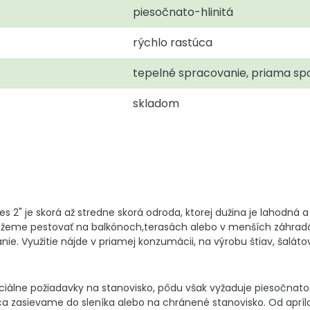
piesočnato-hlinitá
rýchlo rastúca
tepelné spracovanie, priama spo
skladom
es 2" je skorá až stredne skorá odroda, ktorej dužina je lahodná
eme pestovať na balkónoch,terasách alebo v menších záhradác
ie. Využitie nájde v priamej konzumácii, na výrobu štiav, šalátov
iálne požiadavky na stanovisko, pôdu však vyžaduje piesočnato
zasievame do sleníka alebo na chránené stanovisko. Od apríla