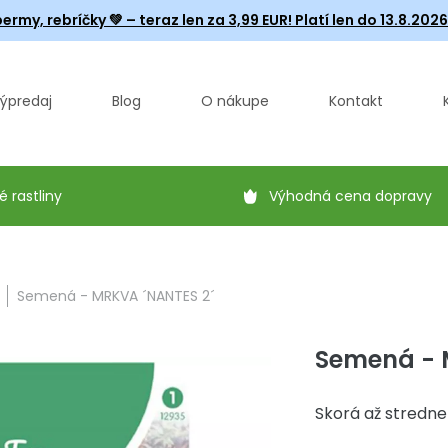
ermy, rebríčky
💚 – teraz len za 3,99 EUR! Platí len do 13.8.202
ýpredaj
Blog
O nákupe
Kontakt
é rastliny
Výhodná cena dopravy
Semená - MRKVA ´NANTES 2´
Semená - 
Skorá až stredne