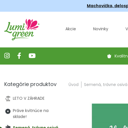
Machovička, delosp
Akcie
Novinky
V
Kvalitn
Kategórie produktov
Úvod
Semená, trávne osivá
LETO V ZÁHRADE
Práve kvitnúce na
sklade!
Semená, trávne osivá