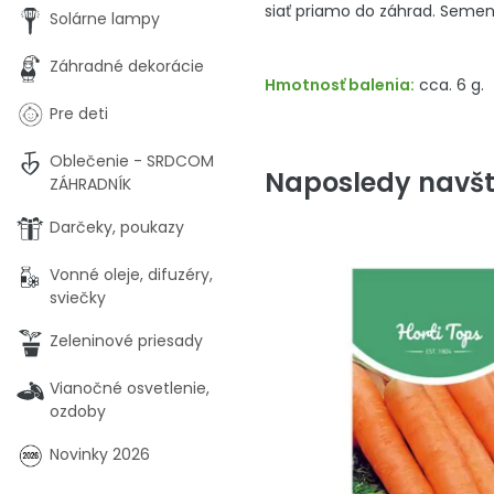
siať priamo do záhrad. Semená
Solárne lampy
Záhradné dekorácie
Hmotnosť balenia:
cca. 6 g.
Pre deti
Oblečenie - SRDCOM
Naposledy navšt
ZÁHRADNÍK
Darčeky, poukazy
Vonné oleje, difuzéry,
sviečky
Zeleninové priesady
Vianočné osvetlenie,
ozdoby
Novinky 2026