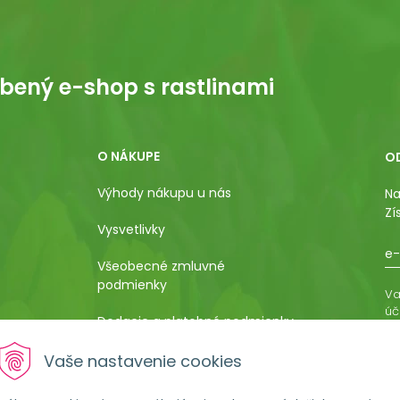
bený e-shop s rastlinami
O NÁKUPE
O
Výhody nákupu u nás
Na
Zí
Vysvetlivky
e-
Všeobecné zmluvné
podmienky
Va
úč
Dodacie a platobné podmienky
os
ro
Pestovateľský manuál
Vaše nastavenie cookies
vá
al
Poučenie o uplatnení práva