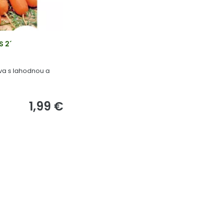
 2´
va s lahodnou a
1,99 €