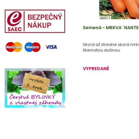
Semená - MRKVA ´NANTES
Skorá až stredne skorá mrk
štavnatou dužinou.
VYPREDANÉ