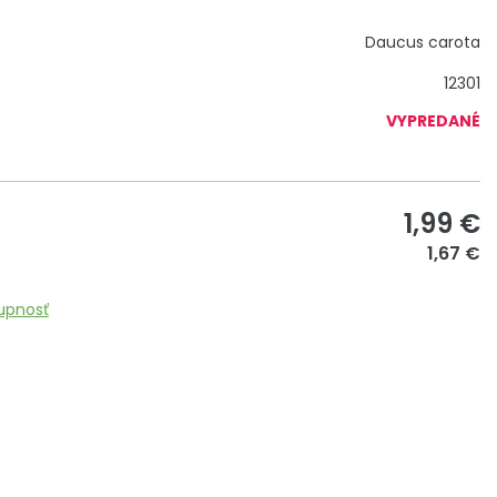
Daucus carota
12301
VYPREDANÉ
1,99
€
1,67 €
upnosť