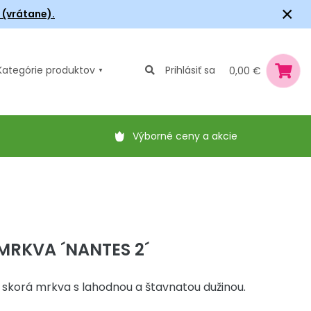
×
6 (vrátane).
Kategórie
produktov
Prihlásiť sa
0,00 €
Výborné ceny a akcie
MRKVA ´NANTES 2´
 skorá mrkva s lahodnou a štavnatou dužinou.