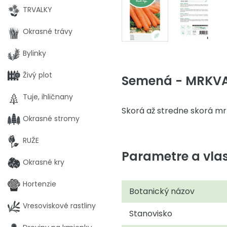
TRVALKY
Okrasné trávy
Bylinky
Živý plot
Semená - MRKVA
Tuje, ihličnany
Skorá až stredne skorá mr
Okrasné stromy
RUŽE
Parametre a vlas
Okrasné kry
Hortenzie
Botanický názov
Vresoviskové rastliny
Stanovisko