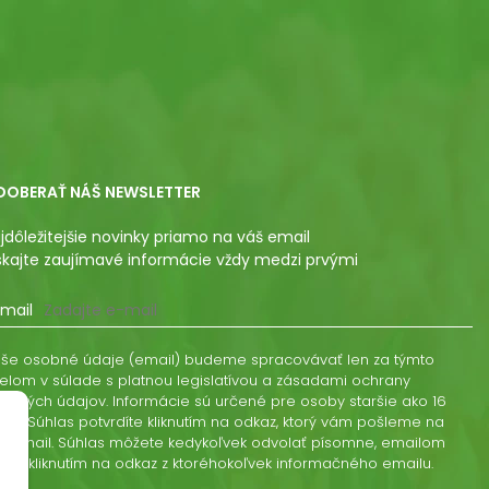
DOBERAŤ NÁŠ NEWSLETTER
jdôležitejšie novinky priamo na váš email
skajte zaujímavé informácie vždy medzi prvými
mail
še osobné údaje (email) budeme spracovávať len za týmto
elom v súlade s platnou legislatívou a zásadami ochrany
obných údajov. Informácie sú určené pre osoby staršie ako 16
kov. Súhlas potvrdíte kliknutím na odkaz, ktorý vám pošleme na
š email. Súhlas môžete kedykoľvek odvolať písomne, emailom
ebo kliknutím na odkaz z ktoréhokoľvek informačného emailu.