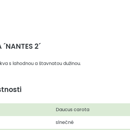
 ´NANTES 2´
kva s lahodnou a štavnatou dužinou.
tnosti
Daucus carota
slnečné