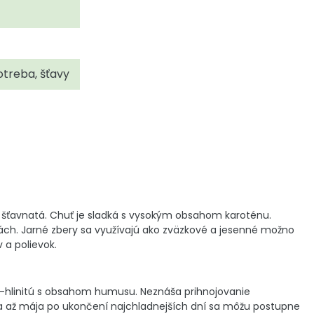
treba, šťavy
 a šťavnatá. Chuť je sladká s vysokým obsahom karoténu.
h. Jarné zbery sa využívajú ako zväzkové a jesenné možno
 a polievok.
-hlinitú s obsahom humusu. Neznáša prihnojovanie
 až mája po ukončení najchladnejších dní sa môžu postupne