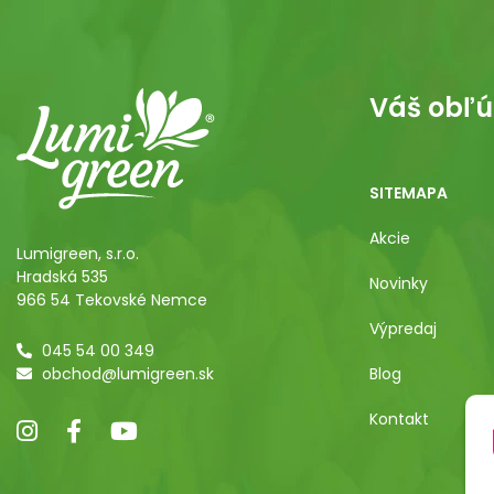
Váš obľú
SITEMAPA
Akcie
Lumigreen, s.r.o.
Hradská 535
Novinky
966 54 Tekovské Nemce
Výpredaj
045 54 00 349
obchod@lumigreen.sk
Blog
Kontakt