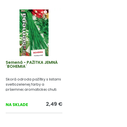
Semená - PAŽÍTKA JEMNÁ
´BOHEMIA´
Skorá odroda pažítky s listami
svetlozelenej farby a
príjemnej aromatickej chuti.
2,49 €
NA SKLADE