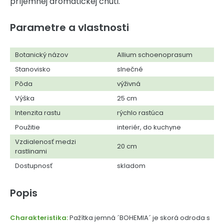
príjemnej aromatickej chuti.
Parametre a vlastnosti
Botanický názov
Allium schoenoprasum
Stanovisko
slnečné
Pôda
výživná
Výška
25 cm
Intenzita rastu
rýchlo rastúca
Použitie
interiér, do kuchyne
Vzdialenosť medzi
20 cm
rastlinami
Dostupnosť
skladom
Popis
Charakteristika:
Pažítka jemná ´BOHEMIA´ je skorá odroda s