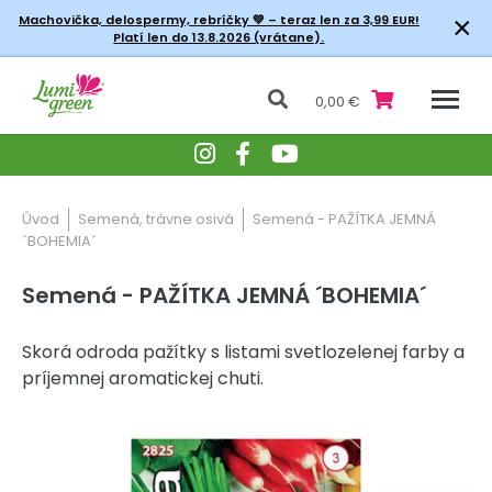
×
Machovička, delospermy, rebríčky
💚 – teraz len za 3,99 EUR!
Platí len do 13.8.2026 (vrátane).
0,00 €
Úvod
Semená, trávne osivá
Semená - PAŽÍTKA JEMNÁ
´BOHEMIA´
Semená - PAŽÍTKA JEMNÁ ´BOHEMIA´
Skorá odroda pažítky s listami svetlozelenej farby a
príjemnej aromatickej chuti.