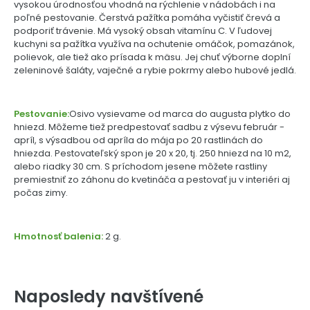
vysokou úrodnosťou vhodná na rýchlenie v nádobách i na
poľné pestovanie. Čerstvá pažítka pomáha vyčistiť črevá a
podporiť trávenie. Má vysoký obsah vitamínu C. V ľudovej
kuchyni sa pažítka využíva na ochutenie omáčok, pomazánok,
polievok, ale tiež ako prísada k mäsu. Jej chuť výborne doplní
zeleninové šaláty, vaječné a rybie pokrmy alebo hubové jedlá.
Pestovanie:
Osivo vysievame od marca do augusta plytko do
hniezd. Môžeme tiež predpestovať sadbu z výsevu február -
apríl, s výsadbou od apríla do mája po 20 rastlinách do
hniezda. Pestovateľský spon je 20 x 20, tj. 250 hniezd na 10 m2,
alebo riadky 30 cm. S príchodom jesene môžete rastliny
premiestniť zo záhonu do kvetináča a pestovať ju v interiéri aj
počas zimy.
Hmotnosť balenia:
2 g.
Naposledy navštívené