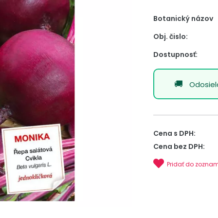
Botanický názov
Obj. čislo:
Dostupnosť:
Odosie
Cena s DPH:
Cena bez DPH:
Pridať do zozna