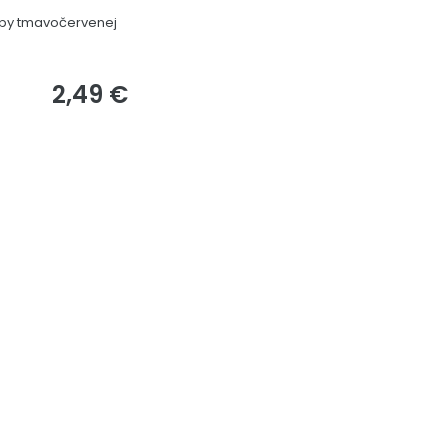
epy tmavočervenej
2,49 €