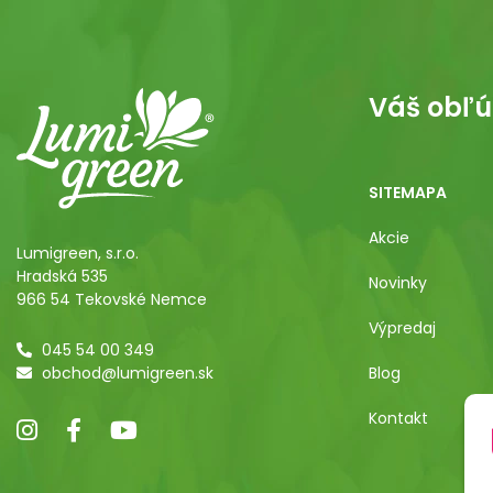
Váš obľú
SITEMAPA
Akcie
Lumigreen, s.r.o.
Hradská 535
Novinky
966 54 Tekovské Nemce
Výpredaj
045 54 00 349
obchod@lumigreen.sk
Blog
Kontakt