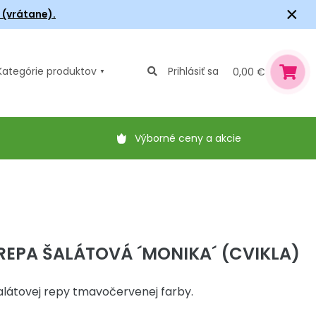
×
6 (vrátane).
Kategórie
produktov
Prihlásiť sa
0,00 €
Výborné ceny a akcie
REPA ŠALÁTOVÁ ´MONIKA´ (CVIKLA)
látovej repy tmavočervenej farby.