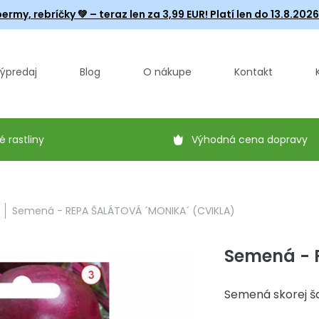
ermy, rebríčky
💚 – teraz len za 3,99 EUR! Platí len do 13.8.202
ýpredaj
Blog
O nákupe
Kontakt
é rastliny
Výhodná cena dopravy
Semená - REPA ŠALÁTOVÁ ´MONIKA´ (CVIKLA)
Semená - 
Semená skorej ša