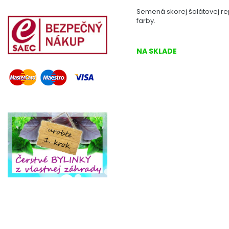
Semená skorej šalátovej r
farby.
NA SKLADE