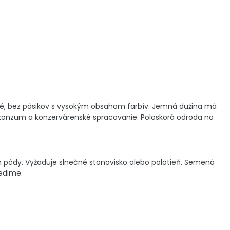
ené, bez pásikov s vysokým obsahom farbív. Jemná dužina má
konzum a konzervárenské spracovanie. Poloskorá odroda na
h pôdy. Vyžaduje slnečné stanovisko alebo polotieň. Semená
iedime.