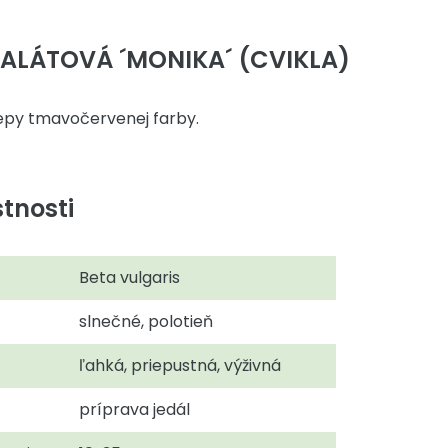
ŠALÁTOVÁ ´MONIKA´ (CVIKLA)
epy tmavočervenej farby.
tnosti
Beta vulgaris
slnečné, polotieň
ľahká, priepustná, výživná
príprava jedál