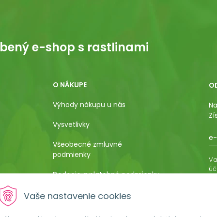
bený e-shop s rastlinami
O NÁKUPE
O
Výhody nákupu u nás
Na
Zí
Vysvetlivky
e-
Všeobecné zmluvné
podmienky
Va
úč
Dodacie a platobné podmienky
os
ro
Pestovateľský manuál
Vaše nastavenie cookies
vá
al
Poučenie o uplatnení práva