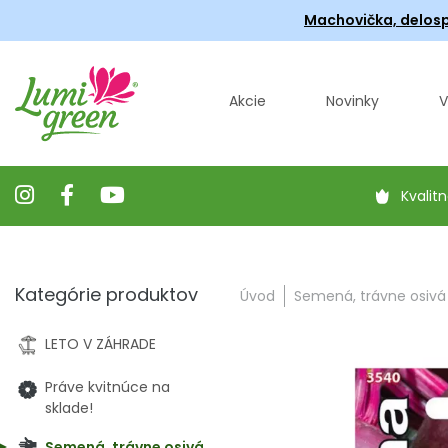
Machovička, delosp
Akcie
Novinky
V
Kvalitn
Kategórie produktov
Úvod
Semená, trávne osivá
LETO V ZÁHRADE
Práve kvitnúce na
sklade!
Semená, trávne osivá