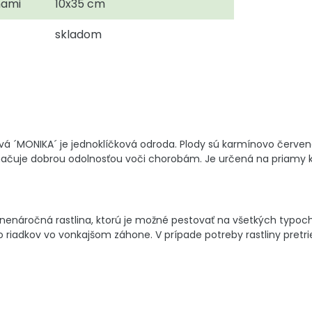
nami
10x35 cm
skladom
vá ´MONIKA´ je jednoklíčková odroda. Plody sú karmínovo červ
načuje dobrou odolnosťou voči chorobám. Je určená na priamy 
nenáročná rastlina, ktorú je možné pestovať na všetkých typoc
o riadkov vo vonkajšom záhone. V prípade potreby rastliny pretr