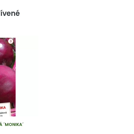
ívené
Á ´MONIKA´