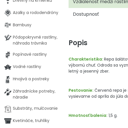
Dreviny na kmienku
Vzdialenosť medzi rastli
Azalky a rododendróny
Dostupnosť
Bambusy
Pôdopokryvné rastliny,
Popis
náhrada trávnika
Popínavé rastliny
Charakteristika:
Repa šaláto
výbornú chuť. Odroda sa vyz
Vodné rastliny
letný a jesenný zber.
Hnojivá a postreky
Pestovanie:
Červená repa je 
Záhradnícke potreby,
vysievame od apríla do júla d
náradie
Substráty, mulčovanie
Hmotnosť balenia:
1,5 g.
Kvetináče, truhlíky