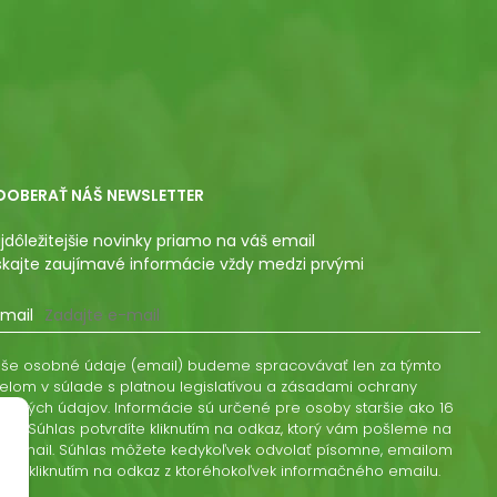
DOBERAŤ NÁŠ NEWSLETTER
jdôležitejšie novinky priamo na váš email
skajte zaujímavé informácie vždy medzi prvými
mail
še osobné údaje (email) budeme spracovávať len za týmto
elom v súlade s platnou legislatívou a zásadami ochrany
obných údajov. Informácie sú určené pre osoby staršie ako 16
kov. Súhlas potvrdíte kliknutím na odkaz, ktorý vám pošleme na
š email. Súhlas môžete kedykoľvek odvolať písomne, emailom
ebo kliknutím na odkaz z ktoréhokoľvek informačného emailu.