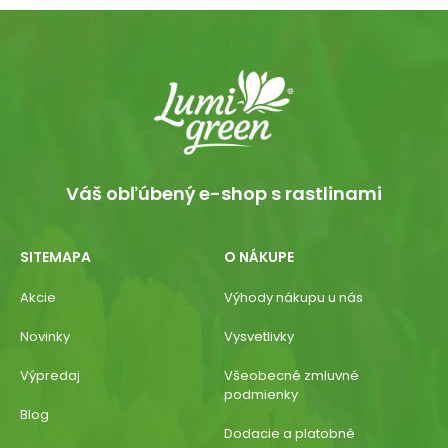
Váš obľúbený e-shop s rastlinami
SITEMAPA
O NÁKUPE
Akcie
Výhody nákupu u nás
Novinky
Vysvetlivky
Výpredaj
Všeobecné zmluvné
podmienky
Blog
Dodacie a platobné