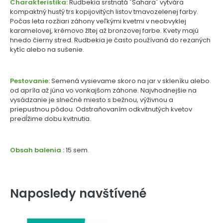
Charakteristika:
Rudbekia srstnatá ´Sahara´ vytvára
kompaktný hustý trs kopijovitých listov tmavozelenej farby.
Počas leta rozžiari záhony veľkými kvetmi v neobvyklej
karamelovej, krémovo žltej až bronzovej farbe. Kvety majú
hnedo čierny stred. Rudbekia je často používaná do rezaných
kytíc alebo na sušenie.
Pestovanie:
Semená vysievame skoro na jar v skleníku alebo
od apríla až júna vo vonkajšom záhone. Najvhodnejšie na
vysádzanie je slnečné miesto s bežnou, výživnou a
priepustnou pôdou. Odstraňovaním odkvitnutých kvetov
predĺžime dobu kvitnutia.
Obsah balenia :
15 sem.
Naposledy navštívené