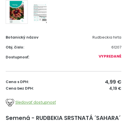
Botanický názov
Rudbeckia hirta
Obj. čislo:
61207
VYPREDANÉ
Dostupnosť:
4,99
€
Cena s DPH:
Cena bez DPH:
4,19 €
Sledovať dostupnosť
Semená - RUDBEKIA SRSTNATÁ ´SAHARA´