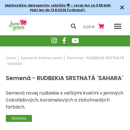
×
Machovička, delospermy, rebríčky
💚 – teraz len za 3,99 EUR!
Platí len do 13.8.2026 (vrátane).
0,00 €
Úvod
Semená, trávne osivá
Semená - RUDBEKIA SRSTNATÁ
´SAHARA´
Semená - RUDBEKIA SRSTNATÁ ´SAHARA´
Semená novej rudbekie s veľkými kvetmi v jemných
čokoládových, karamelových a zlatohnedých
farbách.
Novinka