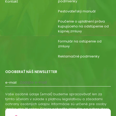
podmienky
Kontakt
Pestovateľský manuál
Poučenie o uplatnení práva
kupujúceho na odstúpenie od
kúpnej zmluvy
Formulár na ostúpenie od
zmluvy
Reklamačné podmienky
ODOBERAŤ NÁŠ NEWSLETTER
e-mail
Vaše osobné údaje (email) budeme spracovávať len za
týmto účelom v súlade s platnou legislatívou a zásadami
ochrany osobných údajov. Informácie sú určené pre osoby
staršie ako 16 rokov. Súhlas potvrdíte kliknutím na odkaz, ktorý
vám pošleme na váš email. Súhlas môžete kedykoľvek