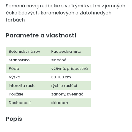
Semená novej rudbekie s veľkými kvetmi v jemných
čokoládových, karamelových a zlatohnedých
farbách.
Parametre a vlastnosti
Botanický názov
Rudbeckia hirta
Stanovisko
slnečné
Pôda
výživná, priepustná
Výška
60-100 cm
Intenzita rastu
rýchlo rastúci
Použitie
záhony, kvetináč
Dostupnosť
skladom
Popis