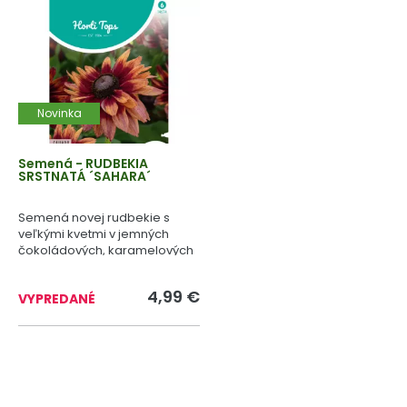
Novinka
Semená - RUDBEKIA
SRSTNATÁ ´SAHARA´
Semená novej rudbekie s
veľkými kvetmi v jemných
čokoládových, karamelových
a zlatohnedých farbách.
4,99 €
VYPREDANÉ