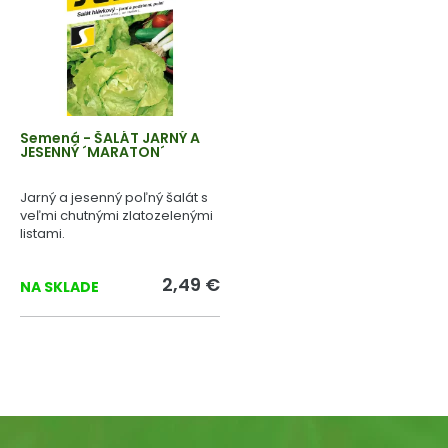
Semená - ŠALÁT JARNÝ A
JESENNÝ ´MARATON´
Jarný a jesenný poľný šalát s
veľmi chutnými zlatozelenými
listami.
2,49 €
NA SKLADE