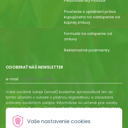
Pestovateľský manuál
Poučenie o uplatnení práva
kupujúceho na odstúpenie od
kúpnej zmluvy
Formulár na ostúpenie od
zmluvy
Reklamačné podmienky
ODOBERAŤ NÁŠ NEWSLETTER
e-mail
Vaše osobné údaje (email) budeme spracovávať len za
týmto účelom v súlade s platnou legislatívou a zásadami
ochrany osobných údajov. Informácie sú určené pre osoby
staršie ako 16 rokov. Súhlas potvrdíte kliknutím na odkaz, ktorý
vám pošleme na váš email. Súhlas môžete kedykoľvek
odvolať písomne, emailom alebo kliknutím na odkaz z
Vaše nastavenie cookies
ktoréhokoľvek informačného emailu.