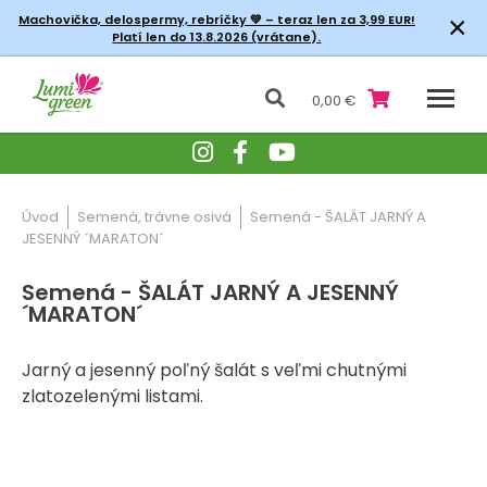
×
Machovička, delospermy, rebríčky
💚 – teraz len za 3,99 EUR!
Platí len do 13.8.2026 (vrátane).
0,00 €
Úvod
Semená, trávne osivá
Semená - ŠALÁT JARNÝ A
JESENNÝ ´MARATON´
Semená - ŠALÁT JARNÝ A JESENNÝ
´MARATON´
Jarný a jesenný poľný šalát s veľmi chutnými
zlatozelenými listami.