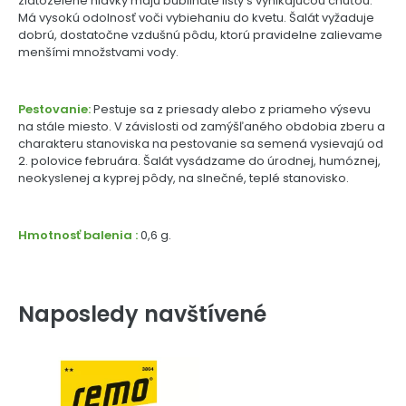
zlatozelené hlávky majú bublinaté listy s vynikajúcou chuťou.
Má vysokú odolnosť voči vybiehaniu do kvetu. Šalát vyžaduje
dobrú, dostatočne vzdušnú pôdu, ktorú pravidelne zalievame
menšími množstvami vody.
Pestovanie:
Pestuje sa z priesady alebo z priameho výsevu
na stále miesto. V závislosti od zamýšľaného obdobia zberu a
charakteru stanoviska na pestovanie sa semená vysievajú od
2. polovice februára. Šalát vysádzame do úrodnej, humóznej,
neokyslenej a kyprej pôdy, na slnečné, teplé stanovisko.
Hmotnosť balenia :
0,6 g.
Naposledy navštívené