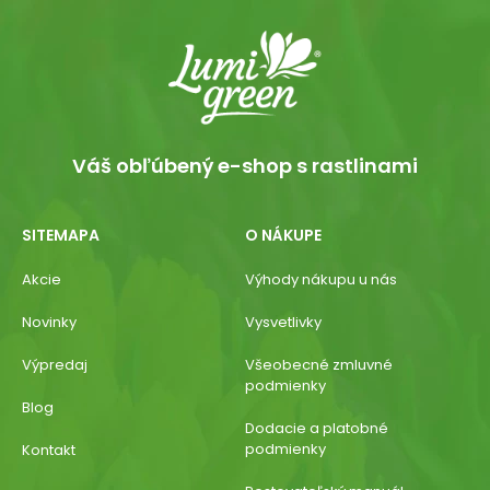
Váš obľúbený e-shop s rastlinami
SITEMAPA
O NÁKUPE
Akcie
Výhody nákupu u nás
Novinky
Vysvetlivky
Výpredaj
Všeobecné zmluvné
podmienky
Blog
Dodacie a platobné
podmienky
Kontakt