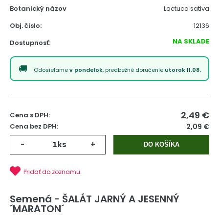
Botanický názov
Lactuca sativa
Obj. čislo:
12136
NA SKLADE
Dostupnosť:
Odosielame
v pondelok
, predbežné doručenie
utorok 11.08.
2,49
€
Cena s DPH:
Cena bez DPH:
2,09 €
-
ks
+
DO KOŠÍKA
Pridať do zoznamu
Semená - ŠALÁT JARNÝ A JESENNÝ
´MARATON´