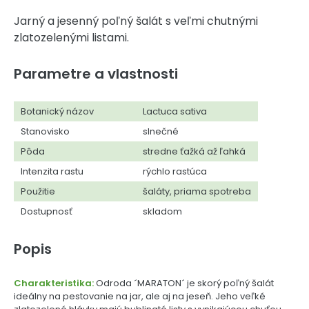
Jarný a jesenný poľný šalát s veľmi chutnými
zlatozelenými listami.
Parametre a vlastnosti
Botanický názov
Lactuca sativa
Stanovisko
slnečné
Pôda
stredne ťažká až ľahká
Intenzita rastu
rýchlo rastúca
Použitie
šaláty, priama spotreba
Dostupnosť
skladom
Popis
Charakteristika:
Odroda ´MARATON´ je skorý poľný šalát
ideálny na pestovanie na jar, ale aj na jeseň. Jeho veľké