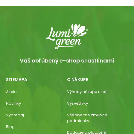
Váš obľúbený e-shop s rastlinami
SITEMAPA
O NÁKUPE
Akcie
Výhody nákupu u nás
Novinky
Vysvetlivky
Výpredaj
Všeobecné zmluvné
podmienky
Blog
Dodacie a platobné