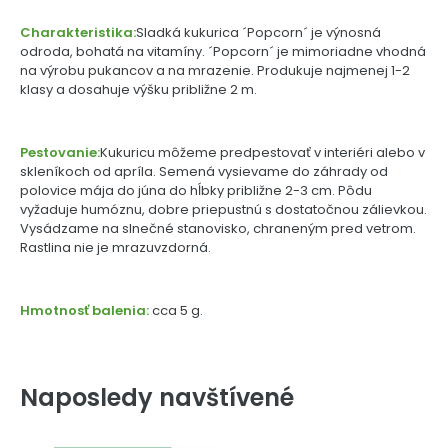
Charakteristika:
Sladká kukurica ´Popcorn´ je výnosná
odroda, bohatá na vitamíny. ´Popcorn´ je mimoriadne vhodná
na výrobu pukancov a na mrazenie. Produkuje najmenej 1-2
klasy a dosahuje výšku približne 2 m.
Pestovanie:
Kukuricu môžeme predpestovať v interiéri alebo v
skleníkoch od apríla. Semená vysievame do záhrady od
polovice mája do júna do hĺbky približne 2-3 cm. Pôdu
vyžaduje humóznu, dobre priepustnú s dostatočnou zálievkou.
Vysádzame na slnečné stanovisko, chraneným pred vetrom.
Rastlina nie je mrazuvzdorná.
Hmotnosť balenia:
cca 5 g.
Naposledy navštívené