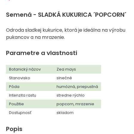
Semená - SLADKÁ KUKURICA ´POPCORN´
Odroda sladkej kukurice, ktorá je ideálna na výrobu
pukancov a na mrazenie.
Parametre a vlastnosti
Botanický názov
Zea mays
Stanovisko
slnečné
Pôda
humózná, priepustná
Intenzita rastu
stredne rýchlo
Použitie
popcorn, mrazenie
Dostupnosť
skladom
Popis