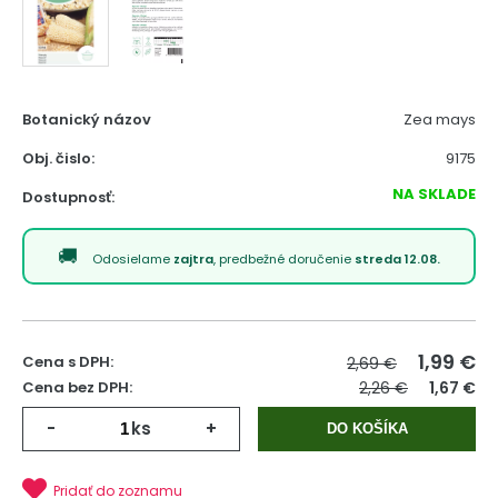
Botanický názov
Zea mays
Obj. čislo:
9175
NA SKLADE
Dostupnosť:
Odosielame
zajtra
, predbežné doručenie
streda 12.08.
1,99
€
Cena s DPH:
2,69 €
Cena bez DPH:
2,26 €
1,67 €
-
ks
+
DO KOŠÍKA
Pridať do zoznamu