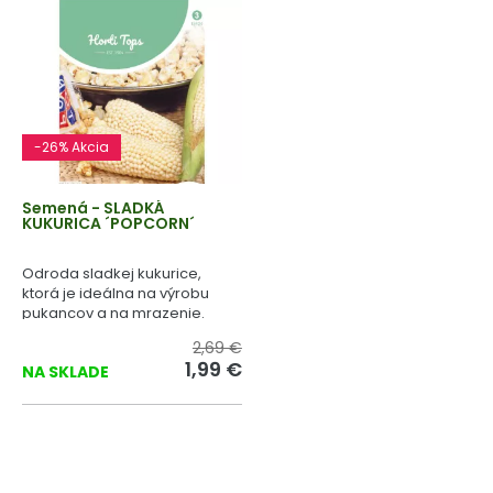
-26% Akcia
Semená - SLADKÁ
KUKURICA ´POPCORN´
Odroda sladkej kukurice,
ktorá je ideálna na výrobu
pukancov a na mrazenie.
2,69 €
1,99 €
NA SKLADE