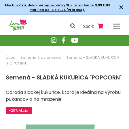
×
Machovička, delospermy, rebríčky
💚 – teraz len za 3,99 EUR!
Platí len do 13.8.2026 (vrátane).
0,00 €
Úvod
Semená, trávne osivá
Semená - SLADKÁ KUKURICA
´POPCORN´
Semená - SLADKÁ KUKURICA ´POPCORN´
Odroda sladkej kukurice, ktorá je ideálna na výrobu
pukancov a na mrazenie.
-26% Akcia