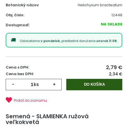
Botanický názov
Helichysum bracteatum
Obj. čislo:
12448
NA SKLADE
Dostupnosť:
Odosielame
v pondelok
, predbežné doručenie
utorok 11.08.
2,79
€
Cena s DPH:
Cena bez DPH:
2,34 €
-
ks
+
DO KOŠÍKA
Pridať do zoznamu
Semená - SLAMIENKA ružová
veľkokvetá