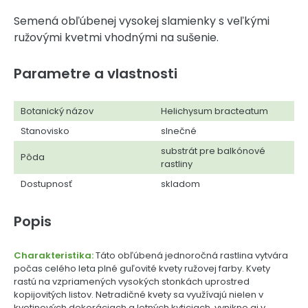
Semená obľúbenej vysokej slamienky s veľkými
ružovými kvetmi vhodnými na sušenie.
Parametre a vlastnosti
Botanický názov
Helichysum bracteatum
Stanovisko
slnečné
substrát pre balkónové
Pôda
rastliny
Dostupnosť
skladom
Popis
Charakteristika:
Táto obľúbená jednoročná rastlina vytvára
počas celého leta plné guľovité kvety ružovej farby. Kvety
rastú na vzpriamených vysokých stonkách uprostred
kopijovitých listov. Netradičné kvety sa využívajú nielen v
kvetinových dekoráciach a letných kyticiach, vynikne aj v