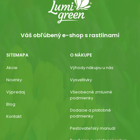
Váš obľúbený e-shop s rastlinami
SITEMAPA
O NÁKUPE
Akcie
Výhody nákupu u nás
Novinky
Vysvetlivky
Výpredaj
Všeobecné zmluvné
podmienky
Blog
Dodacie a platobné
podmienky
Kontakt
Pestovateľský manuál