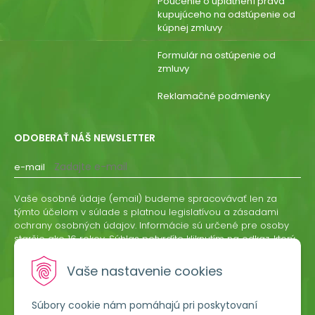
Poučenie o uplatnení práva
kupujúceho na odstúpenie od
kúpnej zmluvy
Formulár na ostúpenie od
zmluvy
Reklamačné podmienky
ODOBERAŤ NÁŠ NEWSLETTER
e-mail
Vaše osobné údaje (email) budeme spracovávať len za
týmto účelom v súlade s platnou legislatívou a zásadami
ochrany osobných údajov. Informácie sú určené pre osoby
staršie ako 16 rokov. Súhlas potvrdíte kliknutím na odkaz, ktorý
vám pošleme na váš email. Súhlas môžete kedykoľvek
odvolať písomne, emailom alebo kliknutím na odkaz z
Vaše nastavenie cookies
ktoréhokoľvek informačného emailu.
Súbory cookie nám pomáhajú pri poskytovaní