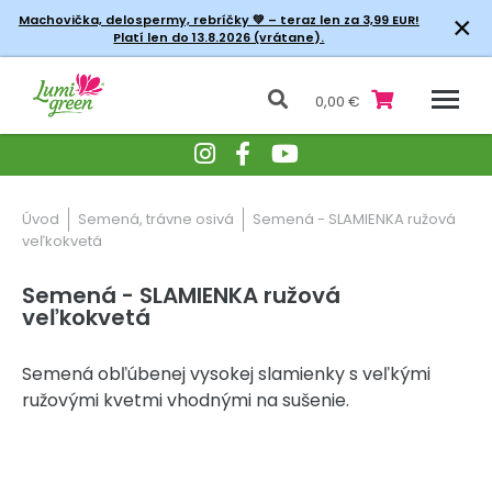
×
Machovička, delospermy, rebríčky
💚 – teraz len za 3,99 EUR!
Platí len do 13.8.2026 (vrátane).
0,00 €
Úvod
Semená, trávne osivá
Semená - SLAMIENKA ružová
veľkokvetá
Semená - SLAMIENKA ružová
veľkokvetá
Semená obľúbenej vysokej slamienky s veľkými
ružovými kvetmi vhodnými na sušenie.