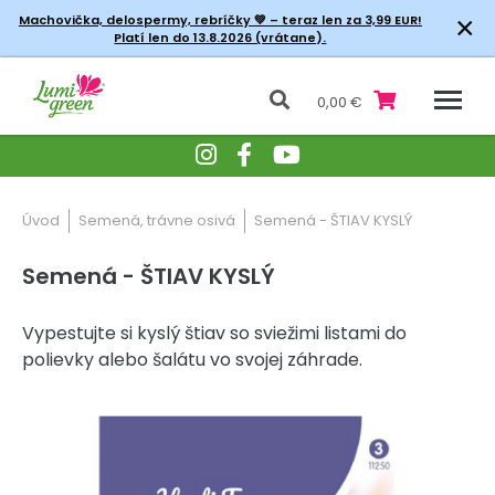
×
Machovička, delospermy, rebríčky
💚 – teraz len za 3,99 EUR!
Platí len do 13.8.2026 (vrátane).
0,00 €
Úvod
Semená, trávne osivá
Semená - ŠTIAV KYSLÝ
Semená - ŠTIAV KYSLÝ
Vypestujte si kyslý štiav so sviežimi listami do
polievky alebo šalátu vo svojej záhrade.