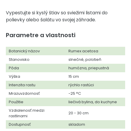
Vypestujte si kyslý štiav so sviežimi listami do
polievky alebo šalátu vo svojej záhrade.
Parametre a vlastnosti
Botanický názov
Rumex acetosa
Stanovisko
slnečné, polotieň
Pôda
humózna, priepustná
Výška
15 cm
Intenzita rastu
rýchlo rastúci
Mrazuvzdornosť
-25 °C
Použitie
liečivá bylina, do kuchyne
Vzdialenosť medzi
20 - 30 cm
rastlinami
Dostupnosť
skladom