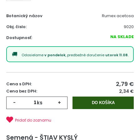
Botanický názov
Rumex acetosa
Obj. čislo:
9020
NA SKLADE
Dostupnosť:
Odosielame
v pondelok
, predbežné doručenie
utorok 11.08.
2,79
€
Cena s DPH:
Cena bez DPH:
2,34 €
-
ks
+
DO KOŠÍKA
Pridať do zoznamu
Semená - ŠTIAV KYSLÝ