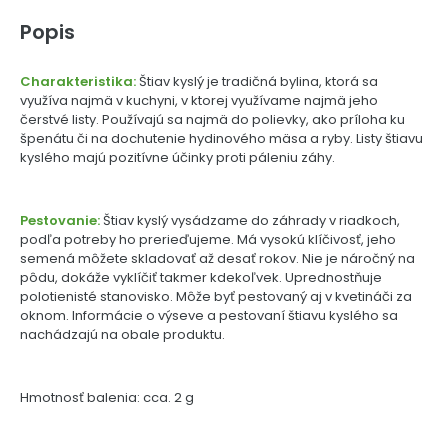
Popis
Charakteristika:
Štiav kyslý je tradičná bylina, ktorá sa
využíva najmä v kuchyni, v ktorej využívame najmä jeho
čerstvé listy. Používajú sa najmä do polievky, ako príloha ku
špenátu či na dochutenie hydinového mäsa a ryby. Listy štiavu
kyslého majú pozitívne účinky proti páleniu záhy.
Pestovanie:
Štiav kyslý vysádzame do záhrady v riadkoch,
podľa potreby ho prerieďujeme. Má vysokú klíčivosť, jeho
semená môžete skladovať až desať rokov. Nie je náročný na
pôdu, dokáže vyklíčiť takmer kdekoľvek. Uprednostňuje
polotienisté stanovisko. Môže byť pestovaný aj v kvetináči za
oknom. Informácie o výseve a pestovaní štiavu kyslého sa
nachádzajú na obale produktu.
Hmotnosť balenia: cca. 2 g