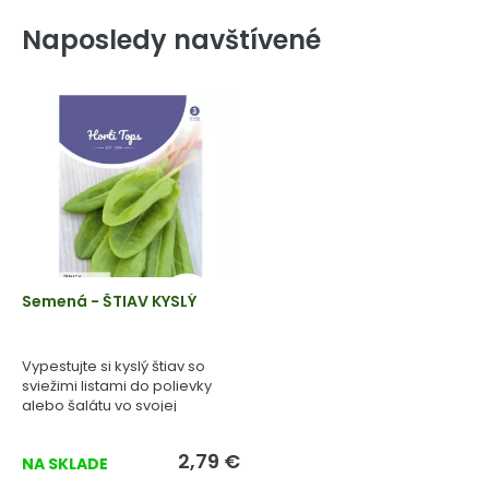
Naposledy navštívené
Semená - ŠTIAV KYSLÝ
Vypestujte si kyslý štiav so
sviežimi listami do polievky
alebo šalátu vo svojej
záhrade.
2,79 €
NA SKLADE