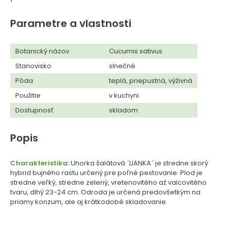
Parametre a vlastnosti
Botanický názov
Cucumis sativus
Stanovisko
slnečné
Pôda
teplá, priepustná, výživná
Použitie
v kuchyni
Dostupnosť
skladom
Popis
Charakteristika:
Uhorka šalátová ´LIANKA´ je stredne skorý
hybrid bujného rastu určený pre poľné pestovanie. Plod je
stredne veľký, stredne zelený, vretenovitého až valcovitého
tvaru, dlhý 23-24 cm. Odroda je určená predovšetkým na
priamy konzum, ale aj krátkodobé skladovanie.