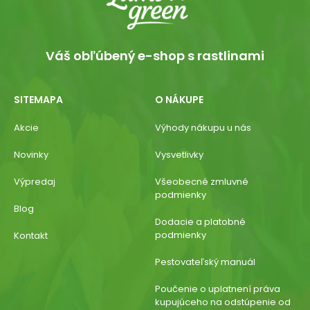
Váš obľúbený e-shop s rastlinami
SITEMAPA
O NÁKUPE
Akcie
Výhody nákupu u nás
Novinky
Vysvetlivky
Výpredaj
Všeobecné zmluvné
podmienky
Blog
Dodacie a platobné
podmienky
Kontakt
Pestovateľský manuál
Poučenie o uplatnení práva
kupujúceho na odstúpenie od