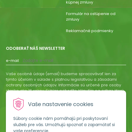
kúpnej zmluvy
Formulár na ostúpenie od
zmluvy
Reklamačné podmienky
ODOBERAŤ NÁŠ NEWSLETTER
e-mail
Vaše osobné údaje (email) budeme spracovávať len za
týmto účelom v súlade s platnou legislatívou a zásadami
ochrany osobných údajov. Informácie sú určené pre osoby
staršie ako 16 rokov. Súhlas potvrdíte kliknutím na odkaz, ktorý
vám pošleme na váš email. Súhlas môžete kedykoľvek
odvolať písomne, emailom alebo kliknutím na odkaz z
Vaše nastavenie cookies
ktoréhokoľvek informačného emailu.
Súbory cookie nám pomáhajú pri poskytovaní
ODOBERAŤ
služieb pre vás. Umožňujú spoznať a zapamätať si
vaše preferencie.