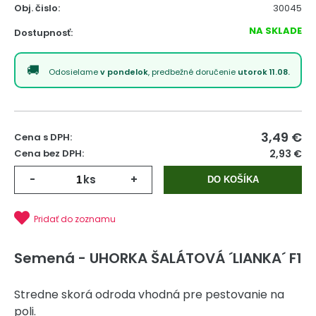
Obj. čislo:
30045
NA SKLADE
Dostupnosť:
Odosielame
v pondelok
, predbežné doručenie
utorok 11.08.
3,49
€
Cena s DPH:
Cena bez DPH:
2,93 €
-
ks
+
DO KOŠÍKA
Pridať do zoznamu
Semená - UHORKA ŠALÁTOVÁ ´LIANKA´ F1
Stredne skorá odroda vhodná pre pestovanie na
poli.