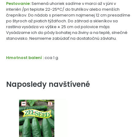
Pestovanie:
Semená uhoriek sadíme v marci až v júni v
interiéri /pri teplote 22-25°C/ do truhlíkov alebo menších
črepníkov. Do nádob s priemerom najmenej 12 cm presadíme
po štyroch až piatich týždňoch. Do záhrad a skleníkov sa
rastlina vysádza vo výške ± 25 cm od polovice mája.
Vysádzame ich do pôdy bohatej na živiny a na teplé, slnečné
stanovisko. Nesmieme zabúdať na dostatočnú závlahu.
Hmotnost balení :
cca 1 g.
Naposledy navštívené