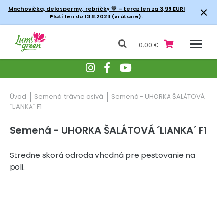
×
Machovička, delospermy, rebríčky
💚 – teraz len za 3,99 EUR!
Platí len do 13.8.2026 (vrátane).
0,00 €
Úvod
Semená, trávne osivá
Semená - UHORKA ŠALÁTOVÁ
´LIANKA´ F1
Semená - UHORKA ŠALÁTOVÁ ´LIANKA´ F1
Stredne skorá odroda vhodná pre pestovanie na
poli.