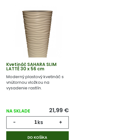
Kvetináč SAHARA SLIM
LATTÉ 30 x 56 cm
Moderný plastový kvetináč s
vnútornou vložkou na
vysadenie rastlín.
21,99 €
NA SKLADE
-
ks
+
DO KOŠÍKA