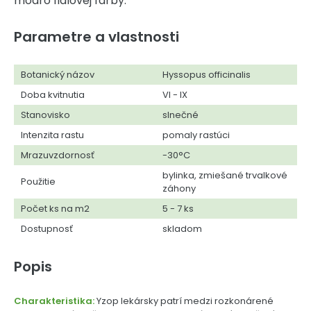
modro fialovej farby.
Parametre a vlastnosti
Botanický názov
Hyssopus officinalis
Doba kvitnutia
VI - IX
Stanovisko
slnečné
Intenzita rastu
pomaly rastúci
Mrazuvzdornosť
-30°C
bylinka, zmiešané trvalkové
Použitie
záhony
Počet ks na m2
5 - 7 ks
Dostupnosť
skladom
Popis
Charakteristika:
Yzop lekársky patrí medzi rozkonárené