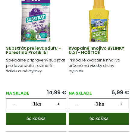
Substrát pre levanduľu -
Kvapalné hnojivo BYLINKY
Forestina Profík 15 l
0,2l - HOŠTICE
Špeciálne pripravený substrát
Prírodné kvapalné hnojivo
pre levanduľu, rozmarín,
určené na všetky druhy
šalviu a iné bylinky.
byliniek.
14,99 €
6,99 €
NA SKLADE
NA SKLADE
-
ks
+
-
ks
+
DO KOŠÍKA
DO KOŠÍKA