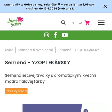
×
Machovička, delospermy, rebríčky
💚 – teraz len za 3,99 EUR!
Platí len do 13.8.2026 (vrátane).
0,00 €
Úvod
Semená, trávne osivá
Semená - YZOP LEKÁRSKY
Semená - YZOP LEKÁRSKY
Semená liečivej trvalky s aromatickými kvetmi
modro fialovej farby.
-30% Výpredaj