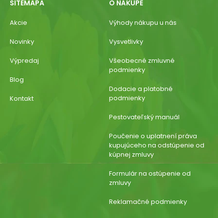
SITEMAPA
O NÁKUPE
Akcie
Výhody nákupu u nás
Novinky
Vysvetlivky
Výpredaj
Všeobecné zmluvné
podmienky
Blog
Dodacie a platobné
podmienky
Kontakt
Pestovateľský manuál
Poučenie o uplatnení práva
kupujúceho na odstúpenie od
kúpnej zmluvy
Formulár na ostúpenie od
zmluvy
Reklamačné podmienky