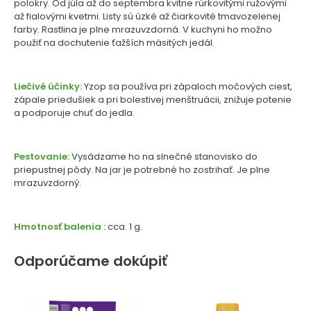
polokry. Od júla až do septembra kvitne rúrkovitými ružovými
až fialovými kvetmi. Listy sú úzké až čiarkovité tmavozelenej
farby. Rastlina je plne mrazuvzdorná. V kuchyni ho možno
použiť na dochutenie ťažších mäsitých jedál.
Liečivé účinky:
Yzop sa používa pri zápaloch močových ciest,
zápale priedušiek a pri bolestivej menštruácii, znižuje potenie
a podporuje chuť do jedla.
Pestovanie:
Vysádzame ho na slnečné stanovisko do
priepustnej pôdy. Na jar je potrebné ho zostrihať. Je plne
mrazuvzdorný.
Hmotnosť balenia :
cca. 1 g.
Odporúčame dokúpiť