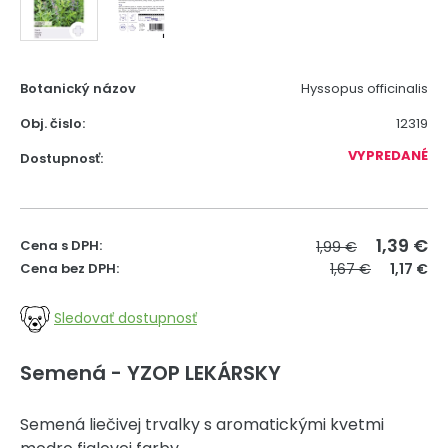
Botanický názov
Hyssopus officinalis
Obj. čislo:
12319
VYPREDANÉ
Dostupnosť:
1,39
€
Cena s DPH:
1,99 €
Cena bez DPH:
1,67 €
1,17 €
Sledovať dostupnosť
Semená - YZOP LEKÁRSKY
Semená liečivej trvalky s aromatickými kvetmi