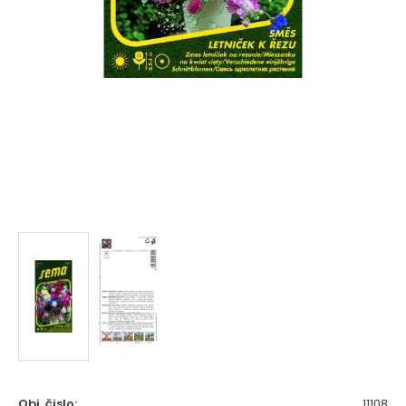
Obj. čislo:
11108