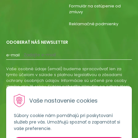
Formulár na ostúpenie od
zmluvy
Reklamačné podmienky
ODOBERAŤ NÁŠ NEWSLETTER
e-mail
Vaše osobné údaje (email) budeme spracovávať len za
týmto účelom v súlade s platnou legislatívou a zásadami
ochrany osobných údajov. Informácie sú určené pre osoby
staršie ako 16 rokov. Súhlas potvrdíte kliknutím na odkaz, ktorý
vám pošleme na váš email. Súhlas môžete kedykoľvek
odvolať písomne, emailom alebo kliknutím na odkaz z
Vaše nastavenie cookies
ktoréhokoľvek informačného emailu.
Súbory cookie nám pomáhajú pri poskytovaní
ODOBERAŤ
služieb pre vás. Umožňujú spoznať a zapamätať si
vaše preferencie.