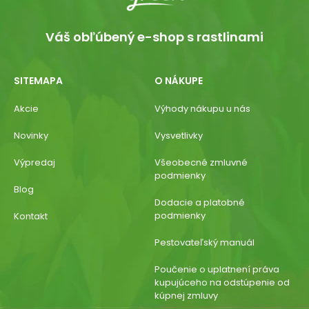
Váš obľúbený e-shop s rastlinami
SITEMAPA
O NÁKUPE
Akcie
Výhody nákupu u nás
Novinky
Vysvetlivky
Výpredaj
Všeobecné zmluvné
podmienky
Blog
Dodacie a platobné
podmienky
Kontakt
Pestovateľský manuál
Poučenie o uplatnení práva
kupujúceho na odstúpenie od
kúpnej zmluvy