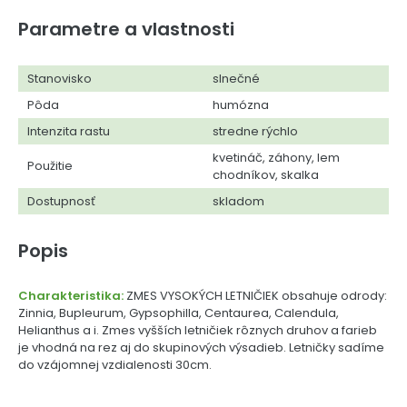
Parametre a vlastnosti
Stanovisko
slnečné
Pôda
humózna
Intenzita rastu
stredne rýchlo
kvetináč, záhony, lem
Použitie
chodníkov, skalka
Dostupnosť
skladom
Popis
Charakteristika:
ZMES VYSOKÝCH LETNIČIEK obsahuje odrody:
Zinnia, Bupleurum, Gypsophilla, Centaurea, Calendula,
Helianthus a i. Zmes vyšších letničiek rôznych druhov a farieb
je vhodná na rez aj do skupinových výsadieb. Letničky sadíme
do vzájomnej vzdialenosti 30cm.