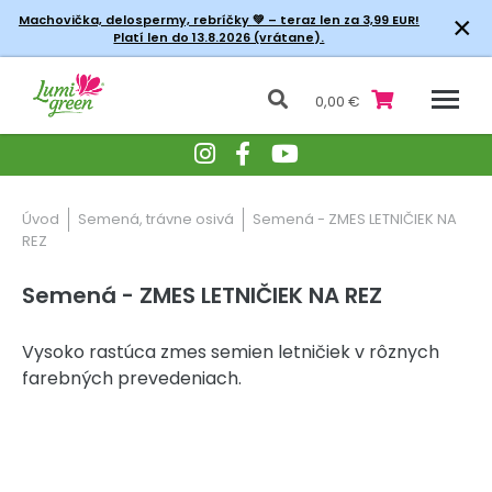
×
Machovička, delospermy, rebríčky
💚 – teraz len za 3,99 EUR!
Platí len do 13.8.2026 (vrátane).
0,00 €
Úvod
Semená, trávne osivá
Semená - ZMES LETNIČIEK NA
REZ
Semená - ZMES LETNIČIEK NA REZ
Vysoko rastúca zmes semien letničiek v rôznych
farebných prevedeniach.