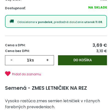
NA SKLADE
Dostupnosť:
Odosielame
v pondelok
, predbežné doručenie
utorok 11.08.
3,69
€
Cena s DPH:
Cena bez DPH:
3,10 €
-
ks
+
DO KOŠÍKA
Pridať do zoznamu
Semená - ZMES LETNIČIEK NA REZ
Vysoko rastúca zmes semien letničiek v rôznych
farebných prevedeniach.