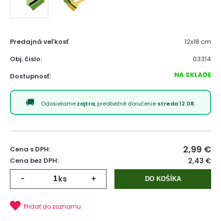
Predajná veľkosť
12x18 cm
Obj. čislo:
03314
NA SKLADE
Dostupnosť:
Odosielame
zajtra
, predbežné doručenie
streda 12.08.
2,99
€
Cena s DPH:
Cena bez DPH:
2,43 €
-
ks
+
DO KOŠÍKA
Pridať do zoznamu