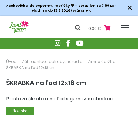
×
Machovička, delospermy, rebríčky
💚 – teraz len za 3,99 EUR!
Platí len do 13.8.2026 (vrátane).
0,00 €
Úvod
Záhradnícke potreby, náradie
Zimná údržba
ŠKRABKA na ľad 12x18 cm
ŠKRABKA na ľad 12x18 cm
Plastová škrabka na ľad s gumovou stierkou.
Novinka