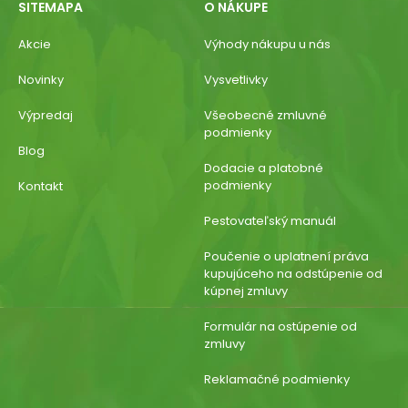
SITEMAPA
O NÁKUPE
Akcie
Výhody nákupu u nás
Novinky
Vysvetlivky
Výpredaj
Všeobecné zmluvné
podmienky
Blog
Dodacie a platobné
podmienky
Kontakt
Pestovateľský manuál
Poučenie o uplatnení práva
kupujúceho na odstúpenie od
kúpnej zmluvy
Formulár na ostúpenie od
zmluvy
Reklamačné podmienky