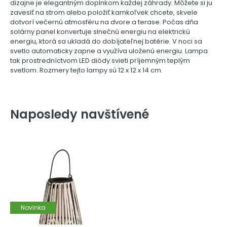
dizajne je elegantným doplnkom každej záhrady. Môžete si ju
zavesiť na strom alebo položiť kamkoľvek chcete, skvele
dotvorí večernú atmosféru na dvore a terase. Počas dňa
solárny panel konvertuje slnečnú energiu na elektrickú
energiu, ktorá sa ukladá do dobíjateľnej batérie. V noci sa
svetlo automaticky zapne a využíva uloženú energiu. Lampa
tak prostredníctvom LED diódy svieti príjemným teplým
svetlom. Rozmery tejto lampy sú 12 x 12 x 14 cm.
Naposledy navštívené
Novinka