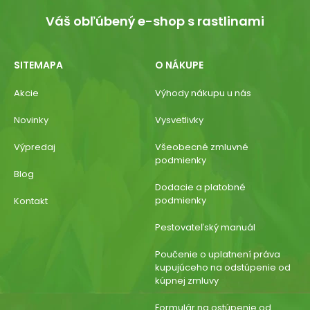
Váš obľúbený e-shop s rastlinami
SITEMAPA
O NÁKUPE
Akcie
Výhody nákupu u nás
Novinky
Vysvetlivky
Výpredaj
Všeobecné zmluvné
podmienky
Blog
Dodacie a platobné
podmienky
Kontakt
Pestovateľský manuál
Poučenie o uplatnení práva
kupujúceho na odstúpenie od
kúpnej zmluvy
Formulár na ostúpenie od