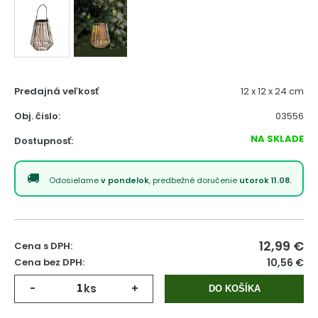
Predajná veľkosť
12 x 12 x 24 cm
Obj. čislo:
03556
NA SKLADE
Dostupnosť:
Odosielame
v pondelok
, predbežné doručenie
utorok 11.08.
12,99
€
Cena s DPH:
Cena bez DPH:
10,56 €
-
ks
+
DO KOŠÍKA