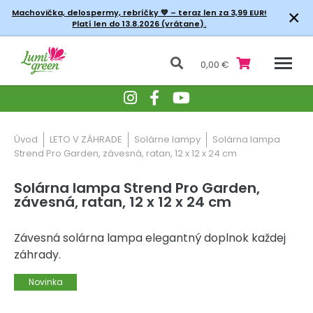
×
Machovička, delospermy, rebríčky
💚 – teraz len za 3,99 EUR!
Platí len do 13.8.2026 (vrátane).
0,00 €
Úvod
LETO V ZÁHRADE
Solárne lampy
Solárna lampa
Strend Pro Garden, závesná, ratan, 12 x 12 x 24 cm
Solárna lampa Strend Pro Garden,
závesná, ratan, 12 x 12 x 24 cm
Závesná solárna lampa elegantný doplnok každej
záhrady.
Novinka