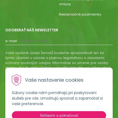
zmluvy
Reklamačné podmienky
ODOBERAŤ NÁŠ NEWSLETTER
e-mail
Vaše osobné údaje (email) budeme spracovávať len za
týmto účelom v súlade s platnou legislatívou a zásadami
ochrany osobných údajov. Informácie sú určené pre osoby
staršie ako 16 rokov. Súhlas potvrdíte kliknutím na odkaz, ktorý
vám pošleme na váš email. Súhlas môžete kedykoľvek
odvolať písomne, emailom alebo kliknutím na odkaz z
Vaše nastavenie cookies
ktoréhokoľvek informačného emailu.
Súbory cookie nám pomáhajú pri poskytovaní
ODOBERAŤ
služieb pre vás. Umožňujú spoznať a zapamätať si
vaše preferencie.
Lumigreen, s.r.o.
Súhlasím a pokračovať