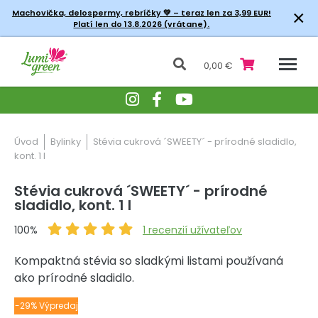
×
Machovička, delospermy, rebríčky
💚 – teraz len za 3,99 EUR!
Platí len do 13.8.2026 (vrátane).
0,00 €
Úvod
Bylinky
Stévia cukrová ´SWEETY´ - prírodné sladidlo,
kont. 1 l
Stévia cukrová ´SWEETY´ - prírodné
sladidlo, kont. 1 l
100%
1
recenzií užívateľov
Kompaktná stévia so sladkými listami používaná
ako prírodné sladidlo.
-29% Výpredaj