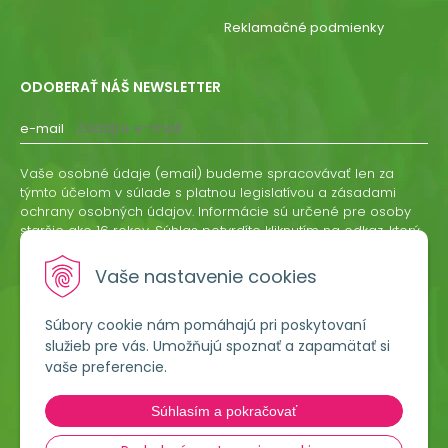
Reklamačné podmienky
ODOBERAŤ NÁŠ NEWSLETTER
e-mail
Vaše osobné údaje (email) budeme spracovávať len za
týmto účelom v súlade s platnou legislatívou a zásadami
ochrany osobných údajov. Informácie sú určené pre osoby
staršie ako 16 rokov. Súhlas potvrdíte kliknutím na odkaz, ktorý
vám pošleme na váš email. Súhlas môžete kedykoľvek
odvolať písomne, emailom alebo kliknutím na odkaz z
Vaše nastavenie cookies
ktoréhokoľvek informačného emailu.
Súbory cookie nám pomáhajú pri poskytovaní
ODOBERAŤ
služieb pre vás. Umožňujú spoznať a zapamätať si
vaše preferencie.
Lumigreen, s.r.o.
Súhlasím a pokračovať
Hradská 535