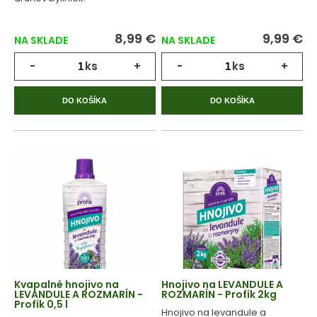
8,99 €
9,99 €
NA SKLADE
NA SKLADE
-
ks
+
-
ks
+
DO KOŠÍKA
DO KOŠÍKA
Kvapalné hnojivo na
Hnojivo na LEVANDULE A
LEVANDULE A ROZMARÍN -
ROZMARÍN - Profík 2kg
Profík 0,5 l
Hnojivo na levandule a