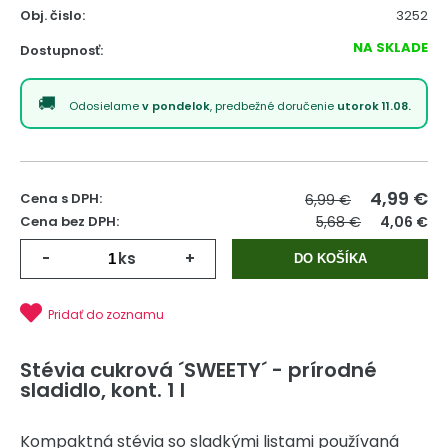
Obj. čislo:
3252
NA SKLADE
Dostupnosť:
Odosielame
v pondelok
, predbežné doručenie
utorok 11.08.
4,99
€
Cena s DPH:
6,99 €
Cena bez DPH:
5,68 €
4,06 €
-
ks
+
DO KOŠÍKA
Pridať do zoznamu
Stévia cukrová ´SWEETY´ - prírodné
sladidlo, kont. 1 l
Kompaktná stévia so sladkými listami používaná