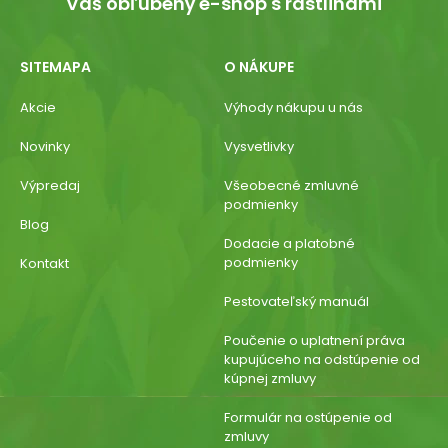
Váš obľúbený e-shop s rastlinami
SITEMAPA
O NÁKUPE
Akcie
Výhody nákupu u nás
Novinky
Vysvetlivky
Výpredaj
Všeobecné zmluvné
podmienky
Blog
Dodacie a platobné
podmienky
Kontakt
Pestovateľský manuál
Poučenie o uplatnení práva
kupujúceho na odstúpenie od
kúpnej zmluvy
Formulár na ostúpenie od
zmluvy