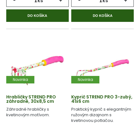
-
ks
+
-
ks
+
DO KOŠÍKA
DO KOŠÍKA
Novinka
Novinka
Hrabličky STREND PRO
Kyprič STREND PRO 3-zubý,
záhradné, 30x8,5 cm
41x6 cm
Záhradné hrabličky s
Praktický kyprič s elegantným
kvetinovým motívom.
ružovým dizajnom s
kvetinovou potlačou.