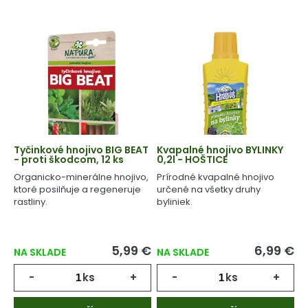
Tyčinkové hnojivo BIG BEAT
Kvapalné hnojivo BYLINKY
- proti škodcom, 12 ks
0,2l - HOŠTICE
Organicko-minerálne hnojivo,
Prírodné kvapalné hnojivo
ktoré posilňuje a regeneruje
určené na všetky druhy
rastliny.
byliniek.
5,99 €
6,99 €
NA SKLADE
NA SKLADE
-
ks
+
-
ks
+