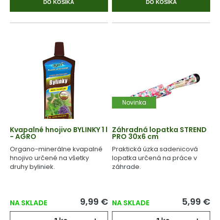
DO KOŠÍKA
DO KOŠÍKA
Novinka
Kvapalné hnojivo BYLINKY 1 l
Záhradná lopatka STREND
- AGRO
PRO 30x6 cm
Organo-minerálne kvapalné
Praktická úzka sadenicová
hnojivo určené na všetky
lopatka určená na práce v
druhy byliniek.
záhrade.
9,99 €
5,99 €
NA SKLADE
NA SKLADE