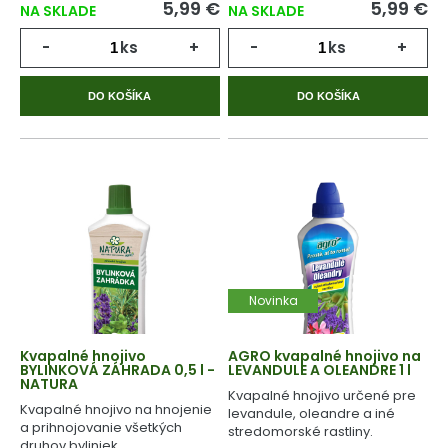
5,99 €
5,99 €
NA SKLADE
NA SKLADE
-
ks
+
-
ks
+
DO KOŠÍKA
DO KOŠÍKA
Novinka
Kvapalné hnojivo
AGRO kvapalné hnojivo na
BYLINKOVÁ ZÁHRADA 0,5 l -
LEVANDULE A OLEANDRE 1 l
NATURA
Kvapalné hnojivo určené pre
Kvapalné hnojivo na hnojenie
levandule, oleandre a iné
a prihnojovanie všetkých
stredomorské rastliny.
druhov byliniek.