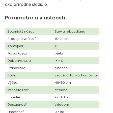
ako prírodné sladidlo.
Parametre a vlastnosti
Botanický názov
Stevia rebaudiana
Predajná veľkosť
15-20 cm
Kontajner
1 l
Farba kvetu
biela
Doba kvitnutia
IX - X
Stanovisko
slnečné
Pôda
vzdušná, ľahká, humózna
Výška
40-50 cm
Intenzita rastu
stredná
Použitie
sladidlo
Dostupnosť
skladom
Hmotnosť
0,5 kg