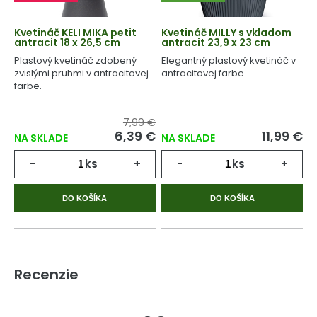
Kvetináč KELI MIKA petit
Kvetináč MILLY s vkladom
antracit 18 x 26,5 cm
antracit 23,9 x 23 cm
Plastový kvetináč zdobený
Elegantný plastový kvetináč v
zvislými pruhmi v antracitovej
antracitovej farbe.
farbe.
7,99 €
6,39 €
11,99 €
NA SKLADE
NA SKLADE
-
ks
+
-
ks
+
DO KOŠÍKA
DO KOŠÍKA
Recenzie