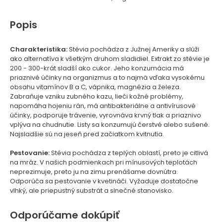
Popis
Charakteristika:
Stévia pochádza z Južnej Ameriky a slúži
ako alternatíva k všetkým druhom sladidiel. Extrakt zo stévie je
200 - 300-krát sladší ako cukor. Jeho konzumácia má
priaznivé účinky na organizmus a to najmä vďaka vysokému
obsahu vitamínov B a C, vápnika, magnézia a železa.
Zabraňuje vzniku zubného kazu, lieči kožné problémy,
napomáha hojeniu rán, má antibakteriálne a antivírusové
účinky, podporuje trávenie, vyrovnáva krvný tlak a priaznivo
vplýva na chudnutie. Listy sa konzumujú čerstvé alebo sušené.
Najsladšie sú na jeseň pred začiatkom kvitnutia.
Pestovanie:
Stévia pochádza z teplých oblastí, preto je citlivá
na mráz. V našich podmienkach pri mínusových teplotách
neprezimuje, preto ju na zimu prenášame dovnútra.
Odporúča sa pestovanie v kvetináči. Vyžaduje dostatočne
vlhký, ale priepustný substrát a slnečné stanovisko.
Odporúčame dokúpiť