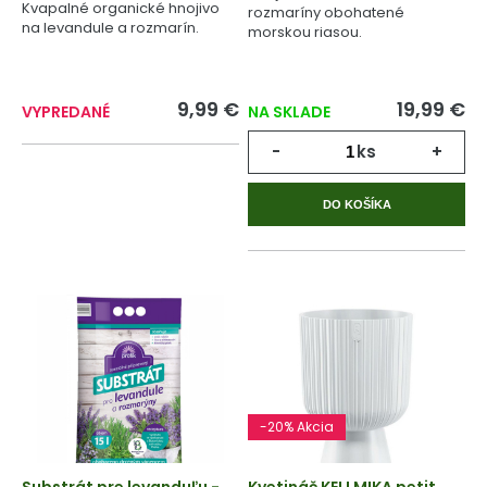
Kvapalné organické hnojivo
rozmaríny obohatené
na levandule a rozmarín.
morskou riasou.
9,99 €
19,99 €
VYPREDANÉ
NA SKLADE
-
ks
+
DO KOŠÍKA
-20% Akcia