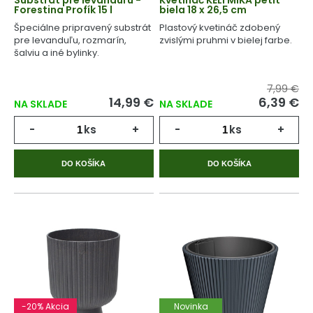
Substrát pre levanduľu -
Kvetináč KELI MIKA petit
Forestina Profík 15 l
biela 18 x 26,5 cm
Špeciálne pripravený substrát
Plastový kvetináč zdobený
pre levanduľu, rozmarín,
zvislými pruhmi v bielej farbe.
šalviu a iné bylinky.
7,99 €
14,99 €
6,39 €
NA SKLADE
NA SKLADE
-
ks
+
-
ks
+
DO KOŠÍKA
DO KOŠÍKA
-20% Akcia
Novinka