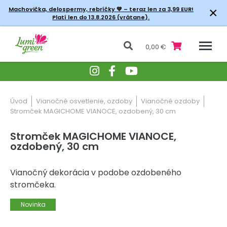
×
Machovička, delospermy, rebríčky
💚 – teraz len za 3,99 EUR!
Platí len do 13.8.2026 (vrátane).
0,00 €
Úvod
Vianočné osvetlenie, ozdoby
Vianočné ozdoby
Stromček MAGICHOME VIANOCE, ozdobený, 30 cm
Stromček MAGICHOME VIANOCE,
ozdobený, 30 cm
Vianočný dekorácia v podobe ozdobeného
stromčeka.
Novinka