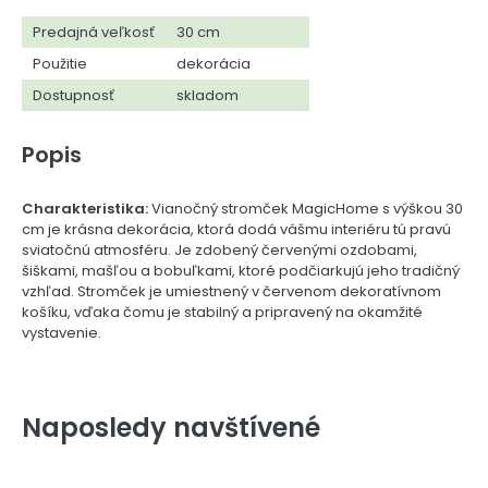
Predajná veľkosť
30 cm
Použitie
dekorácia
Dostupnosť
skladom
Popis
Charakteristika:
Vianočný stromček MagicHome s výškou 30
cm je krásna dekorácia, ktorá dodá vášmu interiéru tú pravú
sviatočnú atmosféru. Je zdobený červenými ozdobami,
šiškami, mašľou a bobuľkami, ktoré podčiarkujú jeho tradičný
vzhľad. Stromček je umiestnený v červenom dekoratívnom
košíku, vďaka čomu je stabilný a pripravený na okamžité
vystavenie.
Naposledy navštívené