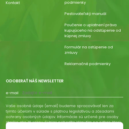
podmienky
Kontakt
Pestovateľský manuál
Poučenie o uplatnení práva
kupujúceho na odstúpenie od
kúpnej zmluvy
Formulár na ostúpenie od
zmluvy
Reklamačné podmienky
ODOBERAŤ NÁŠ NEWSLETTER
e-mail
Vaše osobné údaje (email) budeme spracovávať len za
týmto účelom v súlade s platnou legislatívou a zásadami
ochrany osobných údajov. Informácie sú určené pre osoby
staršie ako 16 rokov. Súhlas potvrdíte kliknutím na odkaz, ktorý
vám pošleme na váš email. Súhlas môžete kedykoľvek