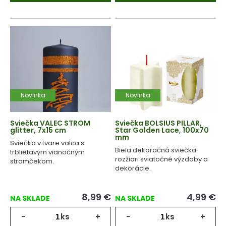
Novinka
Novinka
Sviečka VALEC STROM
Sviečka BOLSIUS PILLAR,
glitter, 7x15 cm
Star Golden Lace, 100x70
mm
Sviečka v tvare valca s
Biela dekoračná sviečka
trblietavým vianočným
rozžiari sviatočné výzdoby a
stromčekom.
dekorácie.
8,99
€
4,99
€
NA SKLADE
NA SKLADE
-
ks
+
-
ks
+