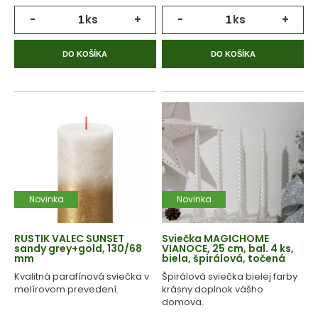
-
ks
+
-
ks
+
DO KOŠÍKA
DO KOŠÍKA
Novinka
Novinka
RUSTIK VALEC SUNSET
Sviečka MAGICHOME
sandy grey+gold, 130/68
VIANOCE, 25 cm, bal. 4 ks,
mm
biela, špirálová, točená
Kvalitná parafínová sviečka v
Špirálová sviečka bielej farby
melírovom prevedení.
krásny doplnok vášho
domova.