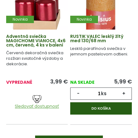
Novinka
Novinka
Adventná sviečka
RUSTIK VALEC lesklý žltý
MAGICHOME VIANOCE, 4x6
med 130/68 mm
cm, červená, 4 ks v balení
Lesklá parafínová sviečka v
Červená dekoračná sviečka
jemnom pastelovom odtieni.
rozžiari sviatočné výzdoby a
dekorácie.
3,99
€
5,99
€
VYPREDANÉ
NA SKLADE
-
ks
+
Sledovať dostupnosť
DO KOŠÍKA