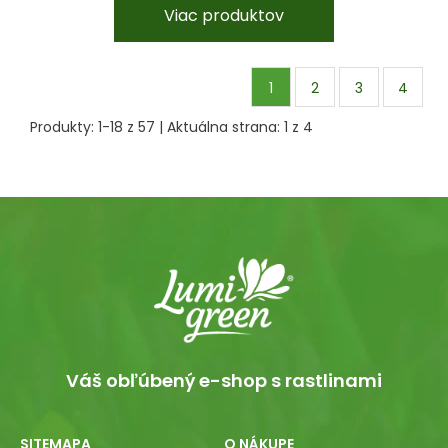
Viac produktov
1
2
3
4
Produkty:
1
-
18
z
57
| Aktuálna strana:
1
z
4
Váš obľúbený e-shop s rastlinami
SITEMAPA
O NÁKUPE