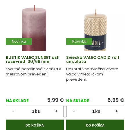
Novinka
Novinka
RUSTIK VALEC SUNSET ash
Sviečka VALEC CADIZ 7x11
rose+red 130/68 mm
cm, zlatá
Kvalitná parafínová sviečka v
Dekoratívna sviečka v tvare
melírovom prevedení.
valca v metalickom
prevedení.
5,99
€
6,99
€
NA SKLADE
NA SKLADE
-
ks
+
-
ks
+
DO KOŠÍKA
DO KOŠÍKA