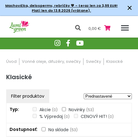
×
Machovička, delospermy, rebríčky
💚 – teraz len za 3,99 EUR!
Platí len do 13.8.2026 (vrátane).
0,00 €
Úvod
Vonné oleje, difuzéry, sviečky
Sviečky
Klasické
Klasické
Filter produktov
Typ
Akcie
Novinky
(0)
(53)
% Výpredaj
CENOVÝ HIT!
(0)
(0)
Dostupnosť
Na sklade
(53)