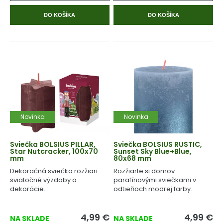
DO KOŠÍKA
DO KOŠÍKA
Novinka
Novinka
Sviečka BOLSIUS PILLAR,
Sviečka BOLSIUS RUSTIC,
Star Nutcracker, 100x70
Sunset Sky Blue+Blue,
mm
80x68 mm
Dekoračná sviečka rozžiari
Rozžiarte si domov
sviatočné výzdoby a
parafínovými sviečkami v
dekorácie.
odtieňoch modrej farby.
4,99
€
4,99
€
NA SKLADE
NA SKLADE