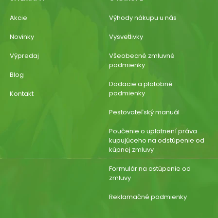
Akcie
Výhody nákupu u nás
Novinky
Vysvetlivky
Výpredaj
Všeobecné zmluvné
podmienky
Blog
Dodacie a platobné
podmienky
Kontakt
Pestovateľský manuál
Poučenie o uplatnení práva
kupujúceho na odstúpenie od
kúpnej zmluvy
Formulár na ostúpenie od
zmluvy
Reklamačné podmienky