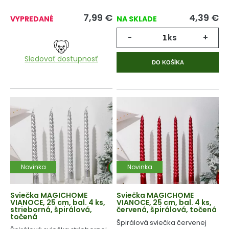
7,99
€
4,39
€
VYPREDANÉ
NA SKLADE
-
ks
+
Sledovať dostupnosť
DO KOŠÍKA
Novinka
Novinka
Sviečka MAGICHOME
Sviečka MAGICHOME
VIANOCE, 25 cm, bal. 4 ks,
VIANOCE, 25 cm, bal. 4 ks,
strieborná, špirálová,
červená, špirálová, točená
točená
Špirálová sviečka červenej