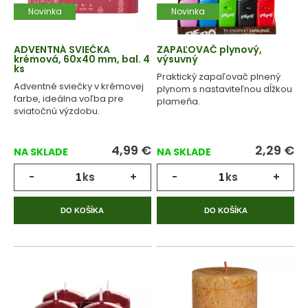
Novinka
Novinka
ADVENTNÁ SVIEČKA
ZAPAĽOVAČ plynový,
krémová, 60x40 mm, bal. 4
výsuvný
ks
Praktický zapaľovač plnený
Adventné sviečky v krémovej
plynom s nastaviteľnou dĺžkou
farbe, ideálna voľba pre
plameňa.
sviatočnú výzdobu.
4,99
€
2,29
€
NA SKLADE
NA SKLADE
-
ks
+
-
ks
+
DO KOŠÍKA
DO KOŠÍKA