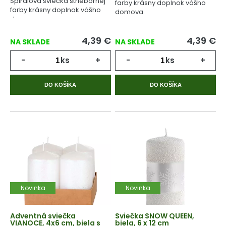
Špirálová sviečka striebornej
farby krásny doplnok vášho
farby krásny doplnok vášho
domova.
domova.
4,39
€
4,39
€
NA SKLADE
NA SKLADE
-
ks
+
-
ks
+
DO KOŠÍKA
DO KOŠÍKA
Novinka
Novinka
Adventná sviečka
Sviečka SNOW QUEEN,
VIANOCE, 4x6 cm, biela s
biela, 6 x 12 cm