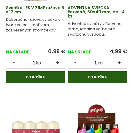
Sviečka LES V ZIME ružová 6
ADVENTNÁ SVIEČKA
x 12 cm
červená, 60x40 mm, bal. 4
ks
Dekoračná ružová sviečka v
Adventné sviečky v červenej
tvare valca s motívom
farbe, ideálna voľba pre
zasnežených stromčekov.
sviatočnú výzdobu.
6,99
€
4,99
€
NA SKLADE
NA SKLADE
-
ks
+
-
ks
+
DO KOŠÍKA
DO KOŠÍKA