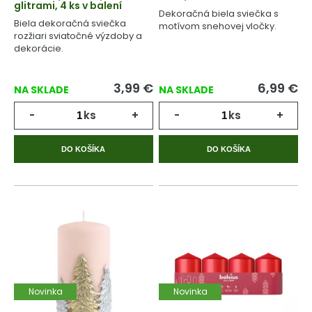
glitrami, 4 ks v balení
Dekoračná biela sviečka s
Biela dekoračná sviečka
motívom snehovej vločky.
rozžiari sviatočné výzdoby a
dekorácie.
3,99
€
6,99
€
NA SKLADE
NA SKLADE
-
ks
+
-
ks
+
DO KOŠÍKA
DO KOŠÍKA
Novinka
Novinka