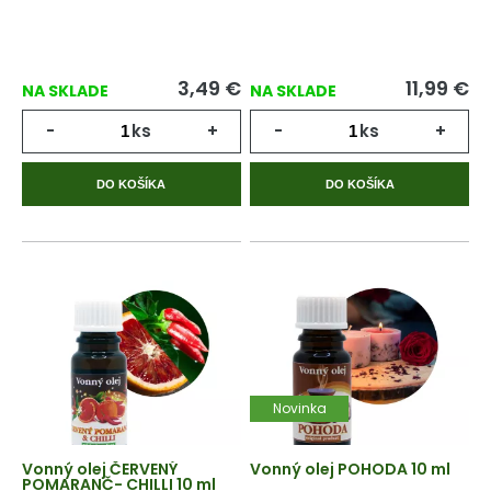
3,49
€
11,99
€
NA SKLADE
NA SKLADE
-
ks
+
-
ks
+
DO KOŠÍKA
DO KOŠÍKA
Novinka
Vonný olej ČERVENÝ
Vonný olej POHODA 10 ml
POMARANČ- CHILLI 10 ml