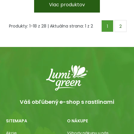
Viac produktov
Produkty:
1
-
18
z
28
| Aktuálna strana:
1
z
2
1
2
Váš obľúbený e-shop s rastlinami
SITEMAPA
O NÁKUPE
Akcie
Výhody nákupu u nás