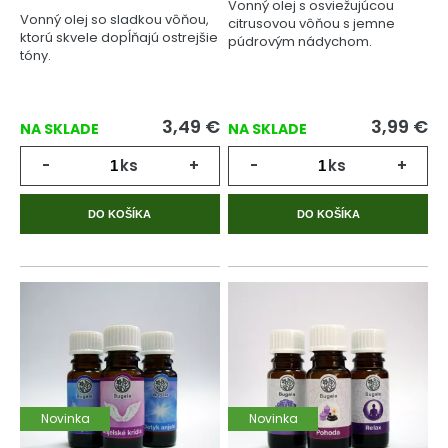
Vonný olej s osviežujúcou
Vonný olej so sladkou vôňou,
citrusovou vôňou s jemne
ktorú skvele dopĺňajú ostrejšie
púdrovým nádychom.
tóny.
3,49
€
3,99
€
NA SKLADE
NA SKLADE
-
ks
+
-
ks
+
DO KOŠÍKA
DO KOŠÍKA
Novinka
Novinka