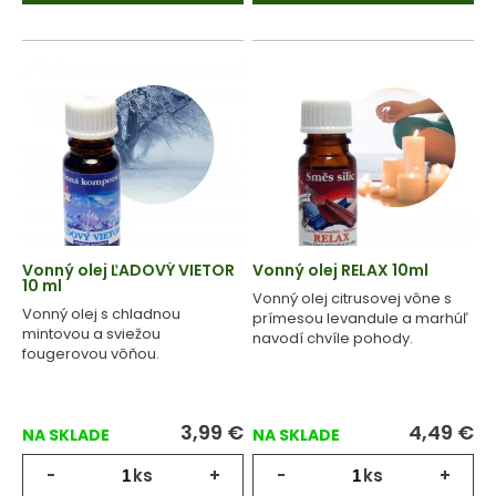
Vonný olej ĽADOVÝ VIETOR
Vonný olej RELAX 10ml
10 ml
Vonný olej citrusovej vône s
Vonný olej s chladnou
prímesou levandule a marhúľ
mintovou a sviežou
navodí chvíle pohody.
fougerovou vôňou.
3,99
€
4,49
€
NA SKLADE
NA SKLADE
-
ks
+
-
ks
+