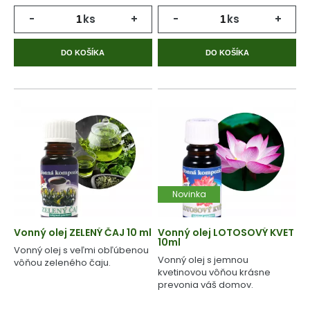
-
ks
+
-
ks
+
DO KOŠÍKA
DO KOŠÍKA
Novinka
Vonný olej ZELENÝ ČAJ 10 ml
Vonný olej LOTOSOVÝ KVET
10ml
Vonný olej s veľmi obľúbenou
Vonný olej s jemnou
vôňou zeleného čaju.
kvetinovou vôňou krásne
prevonia váš domov.