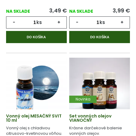
3,49
€
3,99
€
NA SKLADE
NA SKLADE
-
ks
+
-
ks
+
DO KOŠÍKA
DO KOŠÍKA
Novinka
Vonný olej MESAČNÝ SVIT
Set vonných olejov
10 ml
VIANOČNÝ
Vonný olej s chladivou
Krásne darčekové balenie
citrusovo-kvetinovou vôňou.
vonných olejov.