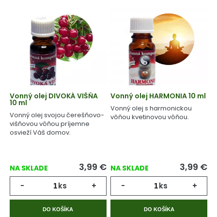
Vonný olej DIVOKÁ VIŠŇA
Vonný olej HARMONIA 10 ml
10 ml
Vonný olej s harmonickou
Vonný olej svojou čerešňovo-
vôňou kvetinovou vôňou.
višňovou vôňou príjemne
osvieží Váš domov.
3,99
€
3,99
€
NA SKLADE
NA SKLADE
-
ks
+
-
ks
+
DO KOŠÍKA
DO KOŠÍKA