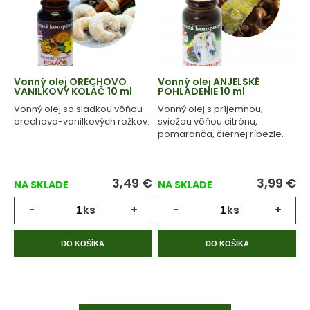
Vonný olej ORECHOVO
Vonný olej ANJELSKÉ
VANILKOVÝ KOLÁČ 10 ml
POHLADENIE 10 ml
Vonný olej so sladkou vôňou
Vonný olej s príjemnou,
orechovo-vanilkových rožkov.
sviežou vôňou citrónu,
pomaranča, čiernej ríbezle.
3,49
€
3,99
€
NA SKLADE
NA SKLADE
-
ks
+
-
ks
+
DO KOŠÍKA
DO KOŠÍKA