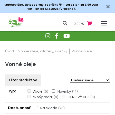
×
Machovička, delospermy, rebríčky
💚 – teraz len za 3,99 EUR!
Platí len do 13.8.2026 (vrátane).
0,00 €
Úvod
Vonné oleje, difuzéry, sviečky
Vonné oleje
Vonné oleje
Filter produktov
Typ
Akcie
Novinky
(0)
(14)
% Výpredaj
CENOVÝ HIT!
(0)
(0)
Dostupnosť
Na sklade
(28)