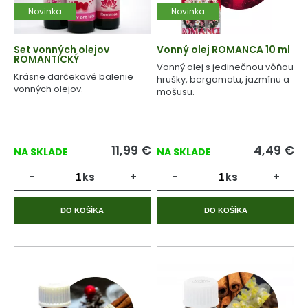
Novinka
Novinka
Set vonných olejov
Vonný olej ROMANCA 10 ml
ROMANTICKÝ
Vonný olej s jedinečnou vôňou
Krásne darčekové balenie
hrušky, bergamotu, jazmínu a
vonných olejov.
mošusu.
11,99
€
4,49
€
NA SKLADE
NA SKLADE
-
ks
+
-
ks
+
DO KOŠÍKA
DO KOŠÍKA