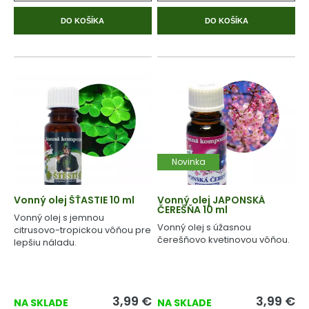
DO KOŠÍKA
DO KOŠÍKA
Novinka
Vonný olej ŠŤASTIE 10 ml
Vonný olej JAPONSKÁ
ČEREŠŇA 10 ml
Vonný olej s jemnou
Vonný olej s úžasnou
citrusovo-tropickou vôňou pre
čerešňovo kvetinovou vôňou.
lepšiu náladu.
3,99
€
3,99
€
NA SKLADE
NA SKLADE