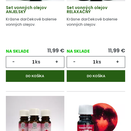
Set vonných olejov
Set vonných olejov
ANJELSKÝ
RELAXAČNÝ
Krásne darčekové balenie
Krásne darčekové balenie
vonných olejov.
vonných olejov.
11,99
€
11,99
€
NA SKLADE
NA SKLADE
-
ks
+
-
ks
+
DO KOŠÍKA
DO KOŠÍKA