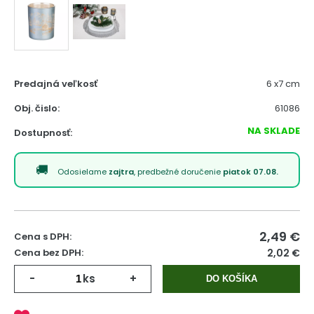
Predajná veľkosť
6 x7 cm
Obj. čislo:
61086
NA SKLADE
Dostupnosť:
Odosielame
zajtra
, predbežné doručenie
piatok 07.08.
2,49
€
Cena s DPH:
Cena bez DPH:
2,02 €
-
ks
+
DO KOŠÍKA