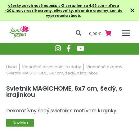
Všetky zakvitnuté RUDBEKIE
🌻 teraz len za 4,99 EUR + zľava
×
-20% na vzrastlé stromy, olivovníky, oleandre a palmy. Len do
vypredania zásob.
0,00 €
Úvod
Vianočné osvetlenie, ozdoby
Vianočné ozdoby
Svietnik MAGICHOME, 6x7 cm, šedý, s krajinkou
Svietnik MAGICHOME, 6x7 cm, šedý, s
krajinkou
Dekoratívny šedý svietnik s motívom krajinky.
Novinka