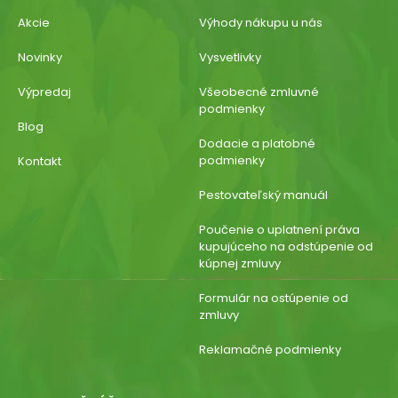
Akcie
Výhody nákupu u nás
Novinky
Vysvetlivky
Výpredaj
Všeobecné zmluvné
podmienky
Blog
Dodacie a platobné
podmienky
Kontakt
Pestovateľský manuál
Poučenie o uplatnení práva
kupujúceho na odstúpenie od
kúpnej zmluvy
Formulár na ostúpenie od
zmluvy
Reklamačné podmienky