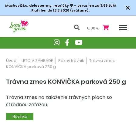
×
Machovička, delospermy, rebríčky
💚 – teraz len za 3,99 EUR!
Platí len do 13.8.2026 (vrátane).
0,00 €
Úvod
LETO V ZÁHRADE
Pekný trávnik
Trávna zmes
KONVIČKA parková 250 g
Trávna zmes KONVIČKA parková 250 g
Trávna zmes na založenie trávnych ploch so
strednou záťažou.
Novinka