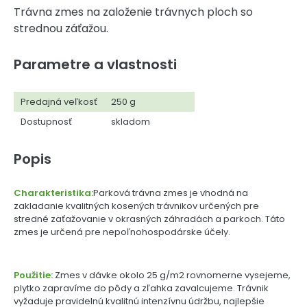
Trávna zmes na založenie trávnych ploch so
strednou záťažou.
Parametre a vlastnosti
Predajná veľkosť
250 g
Dostupnosť
skladom
Popis
Charakteristika:
Parková trávna zmes je vhodná na
zakladanie kvalitných kosených trávnikov určených pre
stredné zaťažovanie v okrasných záhradách a parkoch. Táto
zmes je určená pre nepoľnohospodárske účely.
Použitie:
Zmes v dávke okolo 25 g/m2 rovnomerne vysejeme,
plytko zapravíme do pôdy a zľahka zavalcujeme. Trávnik
vyžaduje pravidelnú kvalitnú intenzívnu údržbu, najlepšie