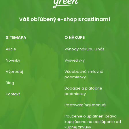
Váš obľúbený e-shop s rastlinami
SITEMAPA
O NÁKUPE
Akcie
Výhody nákupu u nás
Novinky
Vysvetlivky
Výpredaj
Všeobecné zmluvné
podmienky
Blog
Dodacie a platobné
podmienky
Kontakt
Pestovateľský manuál
Poučenie o uplatnení práva
kupujúceho na odstúpenie od
kúpnej zmluvy