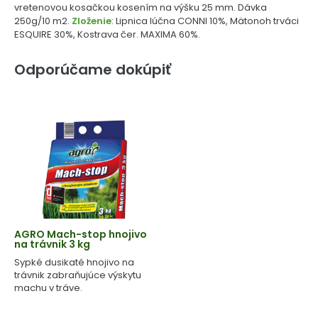
vretenovou kosačkou kosením na výšku 25 mm. Dávka
250g/10 m2.
Zloženie
: Lipnica lúčna CONNI 10%, Mätonoh trváci
ESQUIRE 30%, Kostrava čer. MAXIMA 60%.
Odporúčame dokúpiť
AGRO Mach-stop hnojivo
na trávnik 3 kg
Sypké dusikaté hnojivo na
trávnik zabraňujúce výskytu
machu v tráve.