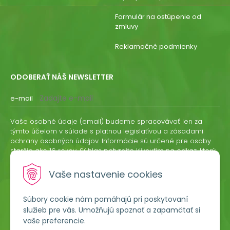
Formulár na ostúpenie od
zmluvy
Reklamačné podmienky
ODOBERAŤ NÁŠ NEWSLETTER
e-mail
Vaše osobné údaje (email) budeme spracovávať len za
týmto účelom v súlade s platnou legislatívou a zásadami
ochrany osobných údajov. Informácie sú určené pre osoby
staršie ako 16 rokov. Súhlas potvrdíte kliknutím na odkaz, ktorý
vám pošleme na váš email. Súhlas môžete kedykoľvek
odvolať písomne, emailom alebo kliknutím na odkaz z
Vaše nastavenie cookies
ktoréhokoľvek informačného emailu.
Súbory cookie nám pomáhajú pri poskytovaní
ODOBERAŤ
služieb pre vás. Umožňujú spoznať a zapamätať si
vaše preferencie.