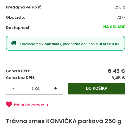
Predajná veľkosť
250 g
Obj. čislo:
7277
NA SKLADE
Dostupnosť:
Odosielame
v pondelok
, predbežné doručenie
utorok 11.08.
6,49
€
Cena s DPH:
Cena bez DPH:
5,45 €
-
ks
+
DO KOŠÍKA
Pridať do zoznamu
Trávna zmes KONVIČKA parková 250 g