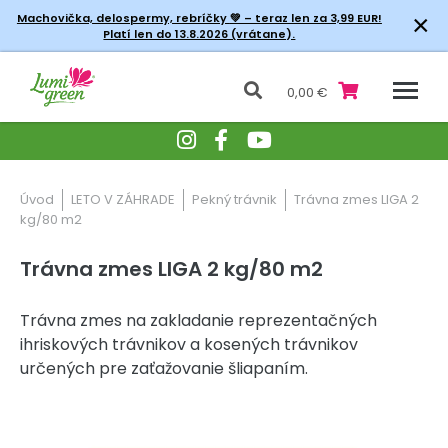
×
Machovička, delospermy, rebríčky
💚 – teraz len za 3,99 EUR!
Platí len do 13.8.2026 (vrátane).
0,00 €
Úvod
LETO V ZÁHRADE
Pekný trávnik
Trávna zmes LIGA 2
kg/80 m2
Trávna zmes LIGA 2 kg/80 m2
Trávna zmes na zakladanie reprezentačných
ihriskových trávnikov a kosených trávnikov
určených pre zaťažovanie šliapaním.