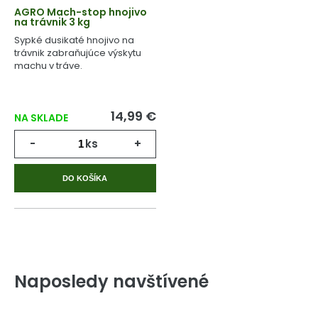
AGRO Mach-stop hnojivo
na trávnik 3 kg
Sypké dusikaté hnojivo na
trávnik zabraňujúce výskytu
machu v tráve.
14,99 €
NA SKLADE
-
ks
+
DO KOŠÍKA
Naposledy navštívené