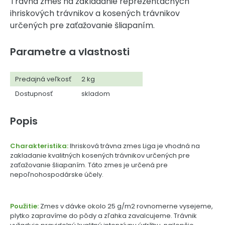
Trávna zmes na zakladanie reprezentačných
ihriskových trávnikov a kosených trávnikov
určených pre zaťažovanie šliapaním.
Parametre a vlastnosti
Predajná veľkosť
2 kg
Dostupnosť
skladom
Popis
Charakteristika:
Ihrisková trávna zmes Liga je vhodná na
zakladanie kvalitných kosených trávnikov určených pre
zaťažovanie šliapaním. Táto zmes je určená pre
nepoľnohospodárske účely.
Použitie:
Zmes v dávke okolo 25 g/m2 rovnomerne vysejeme,
plytko zapravíme do pôdy a zľahka zavalcujeme. Trávnik