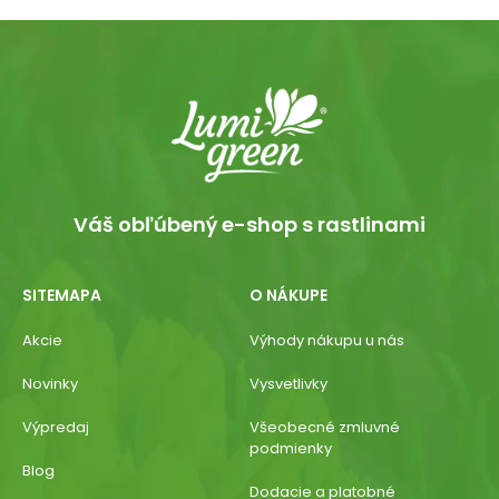
Váš obľúbený e-shop s rastlinami
SITEMAPA
O NÁKUPE
Akcie
Výhody nákupu u nás
Novinky
Vysvetlivky
Výpredaj
Všeobecné zmluvné
podmienky
Blog
Dodacie a platobné