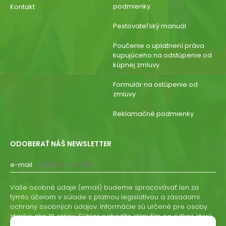
podmienky
Kontakt
Pestovateľský manuál
Poučenie o uplatnení práva
kupujúceho na odstúpenie od
kúpnej zmluvy
Formulár na ostúpenie od
zmluvy
Reklamačné podmienky
ODOBERAŤ NÁŠ NEWSLETTER
e-mail
Vaše osobné údaje (email) budeme spracovávať len za
týmto účelom v súlade s platnou legislatívou a zásadami
ochrany osobných údajov. Informácie sú určené pre osoby
staršie ako 16 rokov. Súhlas potvrdíte kliknutím na odkaz, ktorý
vám pošleme na váš email. Súhlas môžete kedykoľvek