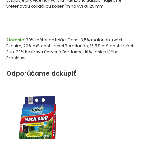
vyžaduje pravidelnú kvalitnú intenzívnu údržbu, najlepšie
vretenovou kosačkou kosením na výšku 25 mm.
Zloženie:
30% mätonoh trváci Oase, 3,5% mätonoh trváci
Esquire, 20% mätonoh trváci Baroriando, 16,5% mätonoh trváci
Sun, 20% kostrava červená Bardance, 10% lipnica lúčna
Brooklaw.
Odporúčame dokúpiť