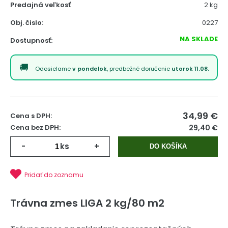
Predajná veľkosť
2 kg
Obj. čislo:
0227
NA SKLADE
Dostupnosť:
Odosielame
v pondelok
, predbežné doručenie
utorok 11.08.
34,99
€
Cena s DPH:
Cena bez DPH:
29,40 €
-
ks
+
DO KOŠÍKA
Pridať do zoznamu
Trávna zmes LIGA 2 kg/80 m2