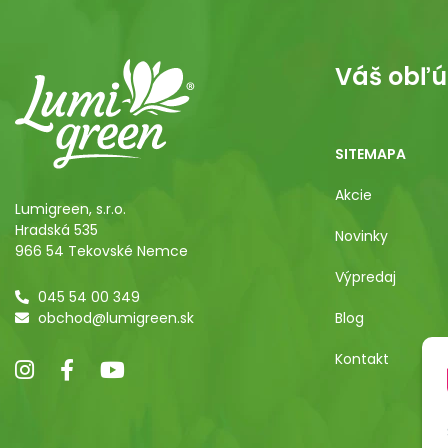
Váš obľú
SITEMAPA
Akcie
Lumigreen, s.r.o.
Hradská 535
Novinky
966 54 Tekovské Nemce
Výpredaj
045 54 00 349
obchod@lumigreen.sk
Blog
Kontakt