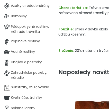
Azalky a rododendróny
Charakteristika:
Trávna zmes
zaťažované okrasné trávniky 
Bambusy
Pôdopokryvné rastliny,
Použitie:
Zmes v dávke okolo 
náhrada trávnika
údržbu kosením.
Popínavé rastliny
Zloženie:
20%mätonoh trváci 
Vodné rastliny
Hnojivá a postreky
Naposledy navšt
Záhradnícke potreby,
náradie
Substráty, mulčovanie
Kvetináče, truhlíky
Solárne lampy