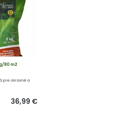
kg/80 m2
á pre okrasné a
36,99 €