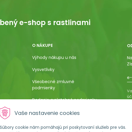
bený e-shop s rastlinami
O NÁKUPE
O
Výhody nákupu u nás
Na
Zí
Vysvetlivky
e-
Všeobecné zmluvné
podmienky
Va
úč
Dodacie a platobné podmienky
os
ro
Pestovateľský manuál
Vaše nastavenie cookies
vá
al
Poučenie o uplatnení práva
Súbory cookie nám pomáhajú pri poskytovaní služieb pre vás.
kupujúceho na odstúpenie od