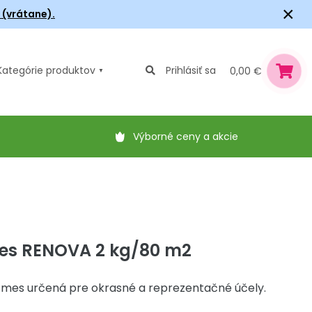
×
6 (vrátane).
Kategórie
produktov
Prihlásiť sa
0,00 €
Výborné ceny a akcie
es RENOVA 2 kg/80 m2
zmes určená pre okrasné a reprezentačné účely.