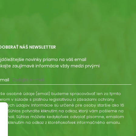
DOBERAŤ NÁŠ NEWSLETTER
jdôležitejšie novinky priamo na váš email
skajte zaujímavé informácie vždy medzi prvými
mail
še osobné údaje (email) budeme spracovávať len za týmto
elom v súlade s platnou legislatívou a zásadami ochrany
obných údajov. Informácie sú určené pre osoby staršie ako 16
kov. Súhlas potvrdíte kliknutím na odkaz, ktorý vám pošleme na
š email. Súhlas môžete kedykoľvek odvolať písomne, emailom
ebo kliknutím na odkaz z ktoréhokoľvek informačného emailu.