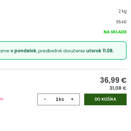
2 kg
5546
NA SKLADE
lame
v pondelok
, predbežné doručenie
utorok 11.08.
36,99
€
31,08 €
mu
-
ks
+
DO KOŠÍKA