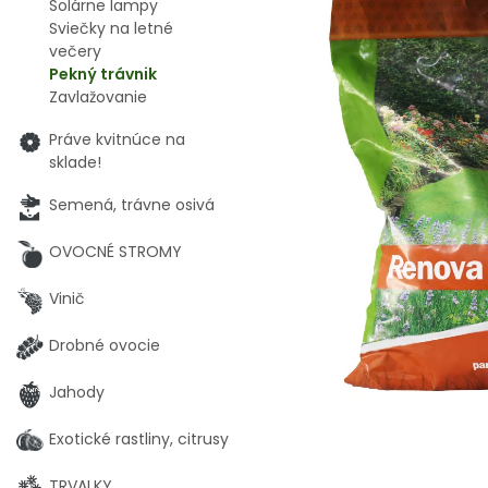
Solárne lampy
Sviečky na letné
večery
Pekný trávnik
Zavlažovanie
Práve kvitnúce na
sklade!
Semená, trávne osivá
OVOCNÉ STROMY
Vinič
Drobné ovocie
Jahody
Exotické rastliny, citrusy
TRVALKY