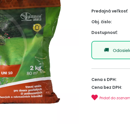
Predajná veľkosť
Obj. čislo:
Dostupnosť:
Odosie
Cena s DPH:
Cena bez DPH:
Pridať do zozna