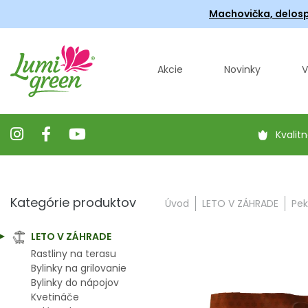
Machovička, delosp
Akcie
Novinky
V
Kvalitn
Kategórie produktov
Úvod
LETO V ZÁHRADE
Pek
LETO V ZÁHRADE
Rastliny na terasu
Bylinky na grilovanie
Bylinky do nápojov
Kvetináče