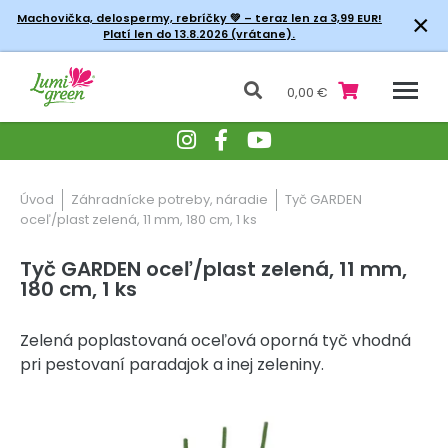
×
Machovička, delospermy, rebríčky
💚 – teraz len za 3,99 EUR!
Platí len do 13.8.2026 (vrátane).
0,00 €
Úvod
Záhradnícke potreby, náradie
Tyč GARDEN
oceľ/plast zelená, 11 mm, 180 cm, 1 ks
Tyč GARDEN oceľ/plast zelená, 11 mm,
180 cm, 1 ks
Zelená poplastovaná oceľová oporná tyč vhodná
pri pestovaní paradajok a inej zeleniny.