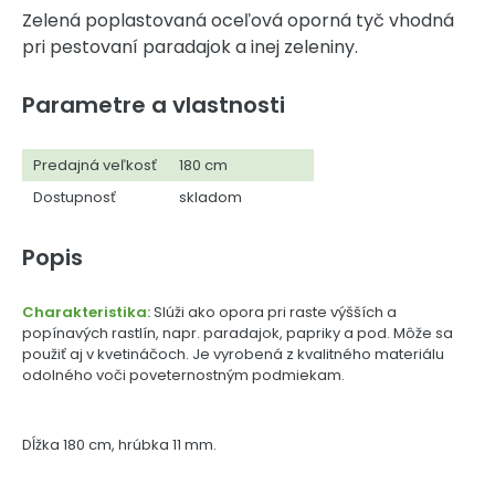
Zelená poplastovaná oceľová oporná tyč vhodná
pri pestovaní paradajok a inej zeleniny.
Parametre a vlastnosti
Predajná veľkosť
180 cm
Dostupnosť
skladom
Popis
Charakteristika:
Slúži ako opora pri raste výšších a
popínavých rastlín, napr. paradajok, papriky a pod. Môže sa
použiť aj v kvetináčoch. Je vyrobená z kvalitného materiálu
odolného voči poveternostným podmiekam.
Dĺžka 180 cm, hrúbka 11 mm.