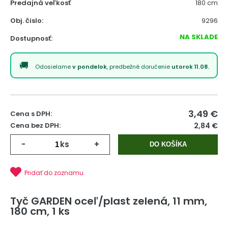
Predajná veľkosť
180 cm
Obj. čislo:
9296
NA SKLADE
Dostupnosť:
Odosielame
v pondelok
, predbežné doručenie
utorok 11.08.
3,49
€
Cena s DPH:
Cena bez DPH:
2,84 €
-
ks
+
DO KOŠÍKA
Pridať do zoznamu
Tyč GARDEN oceľ/plast zelená, 11 mm,
180 cm, 1 ks