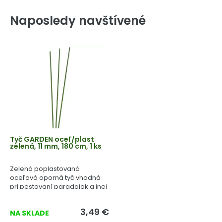
Naposledy navštívené
Tyč GARDEN oceľ/plast
zelená, 11 mm, 180 cm, 1 ks
Zelená poplastovaná
oceľová oporná tyč vhodná
pri pestovaní paradajok a inej
zeleniny.
3,49 €
NA SKLADE