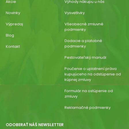
Akcie
Výhody nákupu u nás
Novinky
Vysvetlivky
Výpredaj
Všeobecné zmluvné
podmienky
Blog
Dodacie a platobné
podmienky
Kontakt
Pestovateľský manuál
Poučenie o uplatnení práva
kupujúceho na odstúpenie od
kúpnej zmluvy
Formulár na ostúpenie od
zmluvy
Reklamačné podmienky
ODOBERAŤ NÁŠ NEWSLETTER