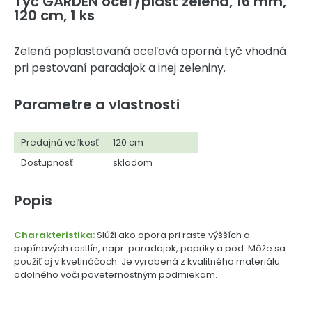
Tyč GARDEN oceľ/plast zelená, 16 mm,
120 cm, 1 ks
Zelená poplastovaná oceľová oporná tyč vhodná
pri pestovaní paradajok a inej zeleniny.
Parametre a vlastnosti
Predajná veľkosť
120 cm
Dostupnosť
skladom
Popis
Charakteristika:
Slúži ako opora pri raste výšších a
popínavých rastlín, napr. paradajok, papriky a pod. Môže sa
použiť aj v kvetináčoch. Je vyrobená z kvalitného materiálu
odolného voči poveternostným podmiekam.