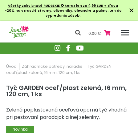
Všetky zakvitnuté RUDBEKIE
🌻 teraz len za 4,99 EUR + zľava
×
-20% na vzrastlé stromy, olivovníky, oleandre a palmy. Len do
vypredania zásob.
0,00 €
Úvod
Záhradnícke potreby, náradie
Tyč GARDEN
oceľ/plast zelená, 16 mm, 120 cm, 1 ks
Tyč GARDEN oceľ/plast zelená, 16 mm,
120 cm, 1 ks
Zelená poplastovaná oceľová oporná tyč vhodná
pri pestovaní paradajok a inej zeleniny.
Novinka