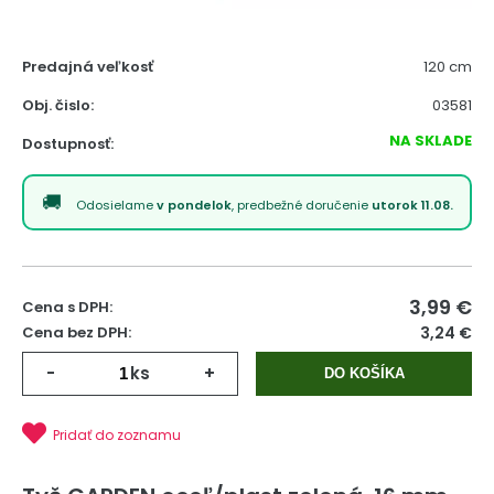
Predajná veľkosť
120 cm
Obj. čislo:
03581
NA SKLADE
Dostupnosť:
Odosielame
v pondelok
, predbežné doručenie
utorok 11.08.
3,99
€
Cena s DPH:
Cena bez DPH:
3,24 €
-
ks
+
DO KOŠÍKA
Pridať do zoznamu