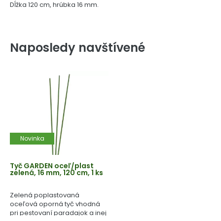
Dĺžka 120 cm, hrúbka 16 mm.
Naposledy navštívené
Novinka
Tyč GARDEN oceľ/plast
zelená, 16 mm, 120 cm, 1 ks
Zelená poplastovaná
oceľová oporná tyč vhodná
pri pestovaní paradajok a inej